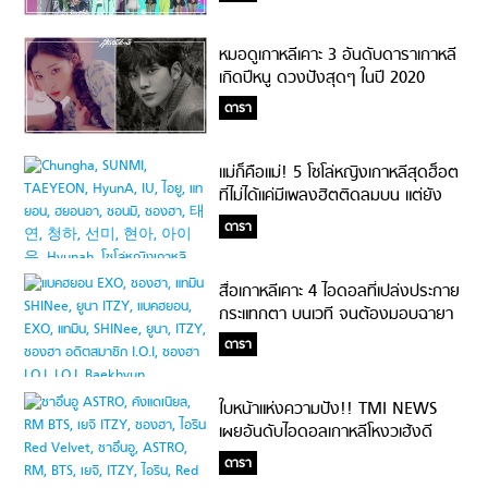
หมอดูเกาหลีเคาะ 3 อันดับดาราเกาหลี
เกิดปีหนู ดวงปังสุดๆ ในปี 2020
ดารา
แม่ก็คือแม่! 5 โซโล่หญิงเกาหลีสุดฮ็อต
ที่ไม่ได้แค่มีเพลงฮิตติดลมบน แต่ยัง
เป็นที่รักของแฟนๆ ทั่วเอเชีย!
ดารา
สื่อเกาหลีเคาะ 4 ไอดอลที่เปล่งประกาย
กระแทกตา บนเวที จนต้องมอบฉายา
“อัจฉริยะทางการแสดง”
ดารา
ใบหน้าแห่งความปัง!! TMI NEWS
เผยอันดับไอดอลเกาหลีโหงวเฮ้งดี
TOP3 ของฝั่งหญิงและฝั่งชายจะเป็น
ดารา
ใครบ้างน้าา?!?