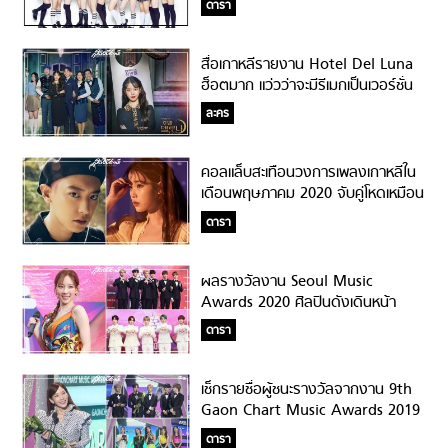
ดารา
สื่อเกาหลีรายงาน Hotel Del Luna
ฮ็อตมาก แว่วว่าจะมีรีเมกเป็นเวอร์ชั่น
อเมริกา!
ละคร
คอลแล็บสะเทือนวงการเพลงเกาหลีใน
เดือนพฤษภาคม 2020 จับคู่โหดเหมือน
โกรธใครมา!
ดารา
ผลรางวัลงาน Seoul Music
Awards 2020 ศิลปินดังเดินหน้า
กวาดรางวัลกันถ้วนหน้า
ดารา
เช็กรายชื่อผู้ชนะรางวัลจากงาน 9th
Gaon Chart Music Awards 2019
#รางวัลแน่น
ดารา