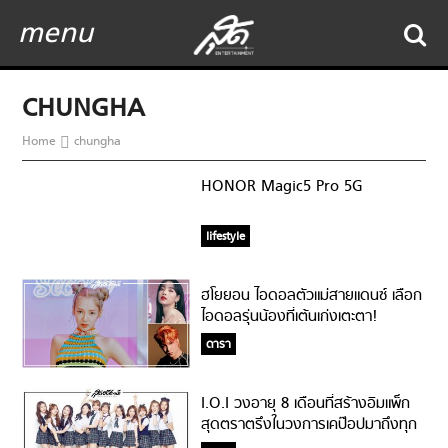
menu
CHUNGHA
Home
chungha
HONOR Magic5 Pro 5G
lifestyle
ฮโยยอน ไอดอลตัวแม่สายแดนซ์ เลือก
ไอดอลรุ่นน้องที่เต้นเก่งเตะตา!
ดารา
I.O.I วงอายุ 8 เดือนที่สร้างอิมแพ็ก
สุดตราตรึงในวงการเคป๊อปมาถึงทุก
วันนี้!!!