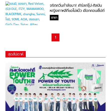
จริตควีนกำลังมา! เกิร์ลกรุ๊ป-ศิลปิน
หญิงเกาหลีที่ขอไม่แบ๊ว เลือกคอนเซ็ปต์
สายเท่หรือเซ็กซี่ก็ปังได้
ดารา
1
สุดสัปดาห์