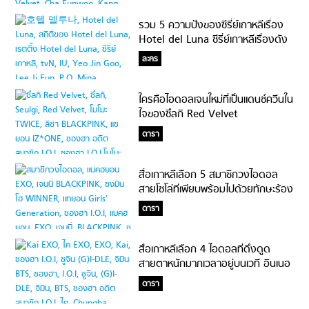
รวม 5 ความปังของซีรี่ย์เกาหลีเรื่อง
Hotel del Luna ซีรี่ย์เกาหลีเรื่องดัง
ประจำปี 2019
ละคร
ใครคือไอดอลเจนใหม่ที่เป็นแดนซ์ควีนใน
ใจของซึลกิ Red Velvet
ดารา
สื่อเกาหลีเลือก 5 สมาชิกวงไอดอล
สายโซโล่ที่เพียบพร้อมไปด้วยทักษะร้อง
และเต้นสุดปัง #ละสายตาไม่ได้เลย
ดารา
สื่อเกาหลีเลือก 4 ไอดอลที่ดึงดูด
สายตาหนักมากเวลาอยู่บนเวที อินเนอ
ร์ต้องให้!
ดารา