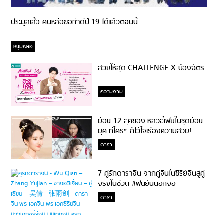
ประมูลเสื้อ คนหล่อขอทำดีปี 19 ได้แล้วตอนนี้
หนุ่มหล่อ
สวยให้สุด CHALLENGE X น้องฉัตร
ความงาม
ย้อน 12 ลุคของ หลิวอี้เฟยในชุดย้อน
ยุค ที่ใครๆ ก็ไว้ใจเรื่องความสวย!
ดารา
7 คู่รักดาราจีน จากคู่จิ้นในซีรี่ย์จีนสู่คู่
จริงในชีวิต #ฟินยันนอกจอ
ดารา