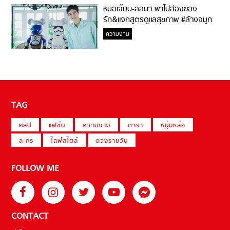
หมอเจี๊ยบ-ลลนา พาไปส่องของ
รัก&แจกสูตรดูแลสุขภาพ #ล้างจมูก
ไม่ยากจะสอนให้
ความงาม
TAG
คลิป
แฟชั่น
ความงาม
ดารา
หนุ่มหล่อ
ละคร
ไลฟ์สไตล์
ดวงรายวัน
FOLLOW ME
CONTACT