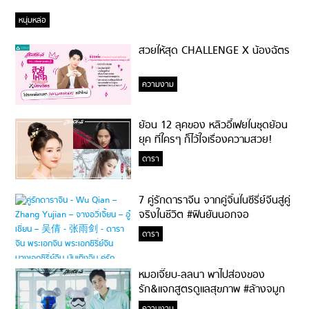
หนุ่มหล่อ
สวยให้สุด CHALLENGE X น้องฉัตร
ความงาม
ย้อน 12 ลุคของ หลิวอี้เฟยในชุดย้อน
ยุค ที่ใครๆ ก็ไว้ใจเรื่องความสวย!
ดารา
7 คู่รักดาราจีน จากคู่จิ้นในซีรี่ย์จีนสู่คู่
จริงในชีวิต #ฟินยันนอกจอ
ดารา
หมอเจี๊ยบ-ลลนา พาไปส่องของ
รัก&แจกสูตรดูแลสุขภาพ #ล้างจมูก
ไม่ยากจะสอนให้