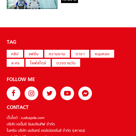
ความงาม
TAG
คลิป
แฟชั่น
ความงาม
ดารา
หนุ่มหล่อ
ละคร
ไลฟ์สไตล์
ดวงรายวัน
FOLLOW ME
CONTACT
เว็บไซต์ : sudsapda.com
บริษัท เอเอ็มอี อิมเมจิเนทีฟ จำกัด
ในเครือ บริษัท อมรินทร์ คอร์เปอเรชั่นส์ จำกัด (มหาชน)