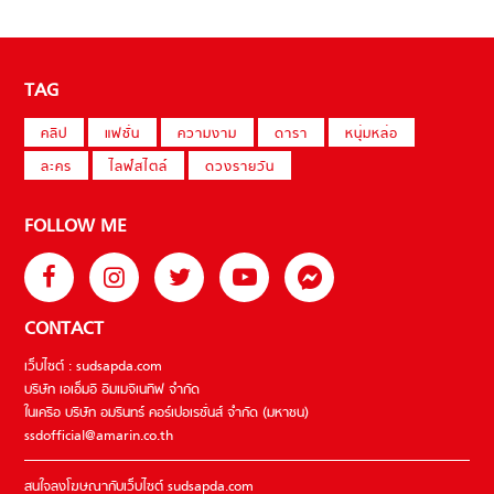
TAG
คลิป
แฟชั่น
ความงาม
ดารา
หนุ่มหล่อ
ละคร
ไลฟ์สไตล์
ดวงรายวัน
FOLLOW ME
CONTACT
เว็บไซต์ : sudsapda.com
บริษัท เอเอ็มอี อิมเมจิเนทีฟ จำกัด
ในเครือ บริษัท อมรินทร์ คอร์เปอเรชั่นส์ จำกัด (มหาชน)
ssdofficial@amarin.co.th
สนใจลงโฆษณากับเว็บไซต์ sudsapda.com