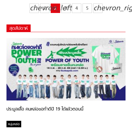
chevron_left
chevron_ri
1
2
3
4
5
สุดสัปดาห์
ประมูลเสื้อ คนหล่อขอทำดีปี 19 ได้แล้วตอนนี้
หนุ่มหล่อ