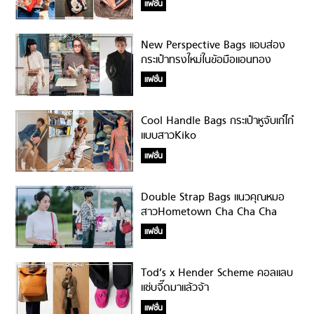
แฟชั่น
New Perspective Bags แอบส่อง
กระเป๋าทรงใหม่ในข้อมือแอนทอง
แฟชั่น
Cool Handle Bags กระเป๋าหูจับเก๋ไก๋
แบบสาวKiko
แฟชั่น
Double Strap Bags แนวคุณหมอ
สาวHometown Cha Cha Cha
แฟชั่น
Tod’s x Hender Scheme คอลแลบ
แซ่บจี๊ดมาแล้วจ้า
แฟชั่น