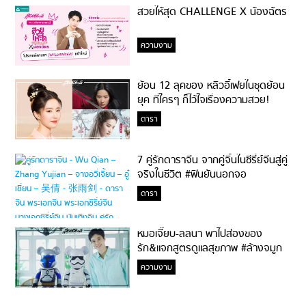
สวยให้สุด CHALLENGE X น้องฉัตร
ความงาม
ย้อน 12 ลุคของ หลิวอี้เฟยในชุดย้อน
ยุค ที่ใครๆ ก็ไว้ใจเรื่องความสวย!
ดารา
7 คู่รักดาราจีน จากคู่จิ้นในซีรี่ย์จีนสู่คู่
จริงในชีวิต #ฟินยันนอกจอ
ดารา
หมอเจี๊ยบ-ลลนา พาไปส่องของ
รัก&แจกสูตรดูแลสุขภาพ #ล้างจมูก
ไม่ยากจะสอนให้
ความงาม