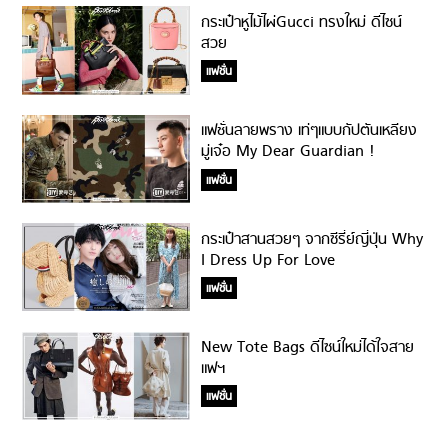
กระเป๋าหูไม้ไผ่Gucci ทรงใหม่ ดีไซน์
สวย
แฟชั่น
แฟชั่นลายพราง เท่ๆแบบกัปตันเหลียง
มู่เจ๋อ My Dear Guardian !
แฟชั่น
กระเป๋าสานสวยๆ จากซีรี่ย์ญี่ปุ่น Why
I Dress Up For Love
แฟชั่น
New Tote Bags ดีไซน์ใหม่ได้ใจสาย
แฟฯ
แฟชั่น