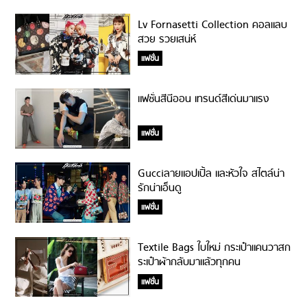
Lv Fornasetti Collection คอลแลบ
สวย รวยเสน่ห์
แฟชั่น
แฟชั่นสีนีออน เทรนด์สีเด่นมาแรง
แฟชั่น
Gucciลายแอปเปิ้ล และหัวใจ สไตล์น่า
รักน่าเอ็นดู
แฟชั่น
Textile Bags ใบใหม่ กระเป๋าแคนวาสก
ระเป๋าผ้ากลับมาแล้วทุกคน
แฟชั่น