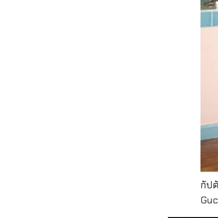
กัปต
Guc