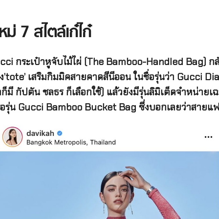
ใหม่
7
สไตล์เก๋ไก๋
cci
กระเป๋าหูจับไม้ไผ่
(The Bamboo-Handled Bag)
กล
ง
’tote’
เสริมกิมมิคสายคาดสีนีออน
ในชื่อรุ่นว่า
Gucci Di
า
ก็มี กัปตัน
ชลธร
ก็เลือกใช้
) แล้วยังมี
รุ่นลิมิเต็ดจำหน่ายเ
่อรุ่น
Gucci Bamboo Bucket Bag
ซึ่งบอกเลยว่าสายแฟ