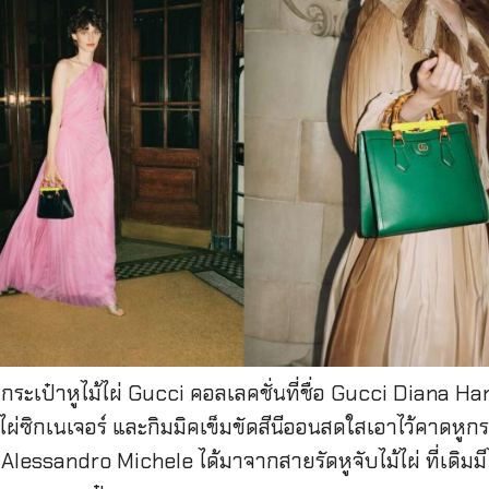
 กระเป๋าหูไม้ไผ่ Gucci คอลเลคชั่นที่ชื่อ Gucci Diana 
้ไผ่ซิกเนเจอร์ และกิมมิคเข็มขัดสีนีออนสดใสเอาไว้คาดหูกร
้
Alessandro Michele
ได้มาจากสายรัดหูจับไม้ไผ่ ที่เดิมมี