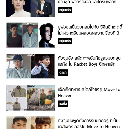
งานชุก ฟาดรางวัล และได้รับหลาก
หลายบทบาท!
หนุ่มหล่อ
มูฟออนเป็นวงกลมไปกับ จีจินฮี แดดดี้
ไม่แผ่ว เตรียมคลอดผลงานเรื่องที่ 3
ในปี 2021!
หนุ่มหล่อ
ทังจุนซัง สลัดภาพฮันกือรูสวมบทยุน
แฮกัง ใน Racket Boys ฉีกคาแร็ก
เตอร์ 360 องศา!
ดารา
แจ๊กเก็ตทหาร สไตล์โจซังกู Move to
Heaven
แฟชั่น
ทังจุนซังพูดถึงการรับบทกือรู ที่เป็น
แอสเพอร์เกอร์ใน Move to Heaven