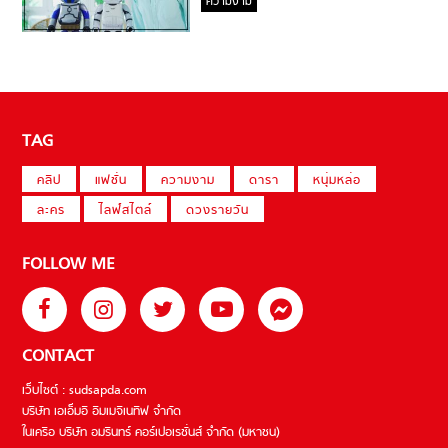
ความงาม
TAG
คลิป
แฟชั่น
ความงาม
ดารา
หนุ่มหล่อ
ละคร
ไลฟ์สไตล์
ดวงรายวัน
FOLLOW ME
CONTACT
เว็บไซต์ : sudsapda.com
บริษัท เอเอ็มอี อิมเมจิเนทีฟ จำกัด
ในเครือ บริษัท อมรินทร์ คอร์เปอเรชั่นส์ จำกัด (มหาชน)