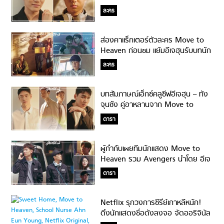
จนผู้กำกับยกเป็นนักแสดงอัจฉริยะ!
ละคร
ส่องคาแร็กเตอร์ตัวละคร Move to
Heaven ก่อนชม แย้มอีเจฮุนรับบทนัก
มวย!
ละคร
บทสัมภาษณ์เอ็กซ์คลูซีฟอีเจฮุน – ทัง
จุนซัง คู่อาหลานจาก Move to
Heaven
ดารา
ผู้กำกับเผยทีมนักแสดง Move to
Heaven รวม Avengers นำโดย อีเจ
ฮุน – ทังจุนซัง!!!
ดารา
Netflix รุกวงการซีรี่ย์เกาหลีหนัก!
ดึงนักแสดงชื่อดังลงจอ จัดออริจินัล