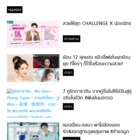
หนุ่มหล่อ
สวยให้สุด CHALLENGE X น้องฉัตร
ความงาม
ย้อน 12 ลุคของ หลิวอี้เฟยในชุดย้อน
ยุค ที่ใครๆ ก็ไว้ใจเรื่องความสวย!
ดารา
7 คู่รักดาราจีน จากคู่จิ้นในซีรี่ย์จีนสู่คู่
จริงในชีวิต #ฟินยันนอกจอ
ดารา
หมอเจี๊ยบ-ลลนา พาไปส่องของ
รัก&แจกสูตรดูแลสุขภาพ #ล้างจมูก
ไม่ยากจะสอนให้