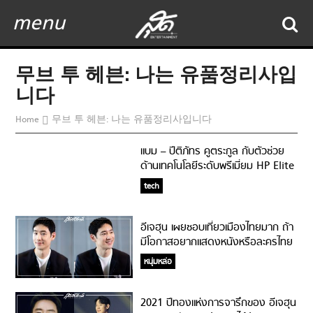
menu
무브 투 헤븐: 나는 유품정리사입
니다
Home
무브 투 헤븐: 나는 유품정리사입니다
แบม – ปีติภัทร คูตระกูล กับตัวช่วย
ด้านเทคโนโลยีระดับพรีเมี่ยม HP Elite
Dragonfly
tech
อีเจฮุน เผยชอบเที่ยวเมืองไทยมาก ถ้า
มีโอกาสอยากแสดงหนังหรือละครไทย
ครับ
หนุ่มหล่อ
2021 ปีทองแห่งการจารึกของ อีเจฮุน