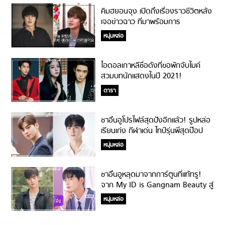
คิมฮยอนจุง เปิดถึงเรื่องราวชีวิตหลัง
เจอข่าวฉาว ที่มาพร้อมการ
เปลี่ยนแปลง!
หนุ่มหล่อ
ไอดอลเกาหลีชื่อดังที่ขอพักจับไมค์
สวมบทนักแสดงในปี 2021!
ดารา
ชาอึนอูโปรไฟล์สุดปังอีกแล้ว! รูปหล่อ
เรียนเก่ง กีฬาเด่น ไทป์รุ่นพี่สุดป๊อป
หนุ่มหล่อ
ชาอึนอูหลุดมาจากการ์ตูนที่แท้ทรู!
จาก My ID is Gangnam Beauty สู่
True Beauty!
หนุ่มหล่อ