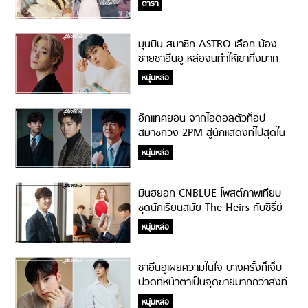
ดารา
มุนบิน สมาชิก ASTRO เลือก น้อง
ชายชาอึนอู หล่อจนทำให้เขาทึ่งมาก
ที่สุด แม้ไม่ใช่คนดัง!
หนุ่มหล่อ
อ๊กแทคยอน จากไอดอลตัวท็อป
สมาชิกวง 2PM สู่นักแสดงที่ไปสุดใน
ทุกบทบาท!
หนุ่มหล่อ
มินฮยอก CNBLUE โพสต์ภาพเทียบ
ชุดนักเรียนสมัย The Heirs กับซีรี่ย์
เรื่องล่าสุด หลังผ่านไป 8 ปี!
หนุ่มหล่อ
ชาอึนอูเผยความในใจ บางครั้งก็เจ็บ
ปวดที่หน้าตาเป็นจุดขายมากกว่าสิ่งที่
เขาทำ!
หนุ่มหล่อ