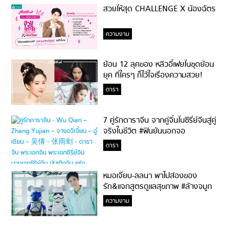
สวยให้สุด CHALLENGE X น้องฉัตร
ความงาม
ย้อน 12 ลุคของ หลิวอี้เฟยในชุดย้อน
ยุค ที่ใครๆ ก็ไว้ใจเรื่องความสวย!
ดารา
7 คู่รักดาราจีน จากคู่จิ้นในซีรี่ย์จีนสู่คู่
จริงในชีวิต #ฟินยันนอกจอ
ดารา
หมอเจี๊ยบ-ลลนา พาไปส่องของ
รัก&แจกสูตรดูแลสุขภาพ #ล้างจมูก
ไม่ยากจะสอนให้
ความงาม