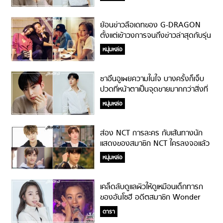
ย้อนข่าวลือเดทของ G-DRAGON
ตั้งแต่เข้าวงการจนถึงข่าวล่าสุดกับรุ่น
น้องร่วมค่าย!
หนุ่มหล่อ
ชาอึนอูเผยความในใจ บางครั้งก็เจ็บ
ปวดที่หน้าตาเป็นจุดขายมากกว่าสิ่งที่
เขาทำ!
หนุ่มหล่อ
ส่อง NCT การละคร กับเส้นทางนัก
แสดงของสมาชิก NCT ใครลงจอแล้ว
บ้าง!
หนุ่มหล่อ
เคล็ดลับดูแลผิวให้ดูเหมือนเด็กทารก
ของอันโซฮี อดีตสมาชิก Wonder
Girls!
ดารา