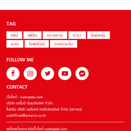
TAG
คลิป
แฟชั่น
ความงาม
ดารา
หนุ่มหล่อ
ละคร
ไลฟ์สไตล์
ดวงรายวัน
FOLLOW ME
CONTACT
เว็บไซต์ : sudsapda.com
บริษัท เอเอ็มอี อิมเมจิเนทีฟ จำกัด
ในเครือ บริษัท อมรินทร์ คอร์เปอเรชั่นส์ จำกัด (มหาชน)
ssdofficial@amarin.co.th
สนใจลงโฆษณากับเว็บไซต์ sudsapda.com