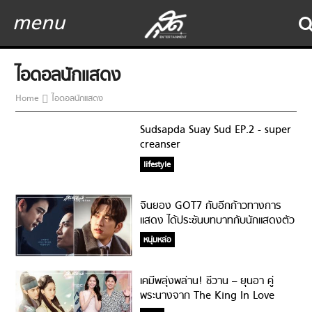
menu
ไอดอลนักแสดง
Home
ไอดอลนักแสดง
Sudsapda Suay Sud EP.2 - super
creanser
lifestyle
จินยอง GOT7 กับอีกก้าวทางการ
แสดง ได้ประชันบทบาทกับนักแสดงตัว
พ่อระดับแดซัง!
หนุ่มหล่อ
เคมีพลุ่งพล่าน! ชีวาน – ยุนอา คู่
พระนางจาก The King In Love
กลับมาเจอกันอีกครั้ง!