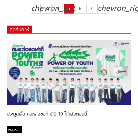
chevron_left
chevron_ri
3
4
5
6
7
สุดสัปดาห์
ประมูลเสื้อ คนหล่อขอทำดีปี 19 ได้แล้วตอนนี้
หนุ่มหล่อ