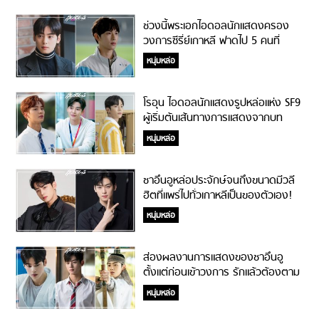
ช่วงนี้พระเอกไอดอลนักแสดงครอง
วงการซีรี่ย์เกาหลี ฟาดไป 5 คนที่
กำลังมีผลงาน!
หนุ่มหล่อ
โรอุน ไอดอลนักแสดงรูปหล่อแห่ง SF9
ผู้เริ่มต้นเส้นทางการแสดงจากบท
สมทบสู่พระเอก!
หนุ่มหล่อ
ชาอึนอูหล่อประจักษ์จนถึงขนาดมีวลี
ฮิตที่แพร่ไปทั่วเกาหลีเป็นของตัวเอง!
หนุ่มหล่อ
ส่องผลงานการแสดงของชาอึนอู
ตั้งแต่ก่อนเข้าวงการ รักแล้วต้องตาม
ให้สุด!
หนุ่มหล่อ