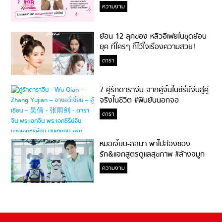
ความงาม
ย้อน 12 ลุคของ หลิวอี้เฟยในชุดย้อน
ยุค ที่ใครๆ ก็ไว้ใจเรื่องความสวย!
ดารา
7 คู่รักดาราจีน จากคู่จิ้นในซีรี่ย์จีนสู่คู่
จริงในชีวิต #ฟินยันนอกจอ
ดารา
หมอเจี๊ยบ-ลลนา พาไปส่องของ
รัก&แจกสูตรดูแลสุขภาพ #ล้างจมูก
ไม่ยากจะสอนให้
ความงาม