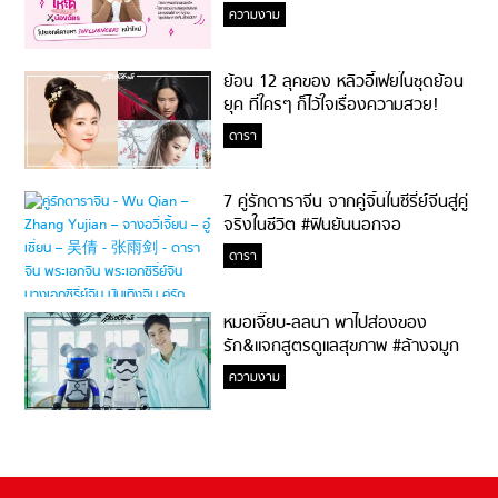
ความงาม
ย้อน 12 ลุคของ หลิวอี้เฟยในชุดย้อน
ยุค ที่ใครๆ ก็ไว้ใจเรื่องความสวย!
ดารา
7 คู่รักดาราจีน จากคู่จิ้นในซีรี่ย์จีนสู่คู่
จริงในชีวิต #ฟินยันนอกจอ
ดารา
หมอเจี๊ยบ-ลลนา พาไปส่องของ
รัก&แจกสูตรดูแลสุขภาพ #ล้างจมูก
ไม่ยากจะสอนให้
ความงาม