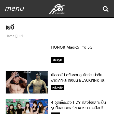
menu
เยจี
Home
เยจี
HONOR Magic5 Pro 5G
lifestyle
เปิดวาร์ป ฮวังซอนอู นักว่ายน้ำทีม
ชาติเกาหลี ที่เจนนี่ BLACKPINK และ
เยจี ITZY ลง IG ซัพพอร์ต!
หนุ่มหล่อ
4 จุดแข็งของ ITZY ที่ส่งให้กลายเป็น
รุกกี้มอนสเตอร์ของวงการเคป๊อป!