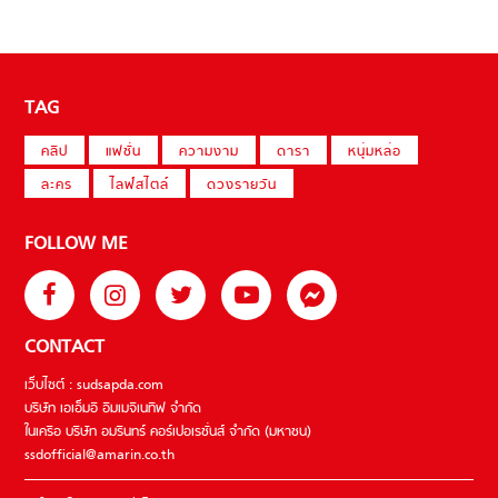
TAG
คลิป
แฟชั่น
ความงาม
ดารา
หนุ่มหล่อ
ละคร
ไลฟ์สไตล์
ดวงรายวัน
FOLLOW ME
CONTACT
เว็บไซต์ : sudsapda.com
บริษัท เอเอ็มอี อิมเมจิเนทีฟ จำกัด
ในเครือ บริษัท อมรินทร์ คอร์เปอเรชั่นส์ จำกัด (มหาชน)
ssdofficial@amarin.co.th