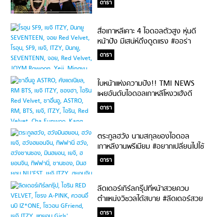
ดารา
สื่อเกาหลีเคาะ 4 ไอดอลตัวสูง หุ่นดี
หน้าปัง มีเสน่ห์ดึงดูดแรง #ออร่า
กระแทกใจเต็มๆ
ดารา
ใบหน้าแห่งความปัง!! TMI NEWS
เผยอันดับไอดอลเกาหลีโหงวเฮ้งดี
TOP3 ของฝั่งหญิงและฝั่งชายจะเป็น
ดารา
ใครบ้างน้าา?!?
ตระกูลฮวัง นามสกุลของไอดอล
เกาหลีงานพรีเมียม #อยากเปลี่ยนไปใช้
นามสกุลนี้
ดารา
ลีดเดอร์เกิร์ลกรุ๊ปที่หน้าสวยควบ
ตำแหน่งวิชวลได้สบาย #ลีดเดอร์สวย
บอกต่อด้วย
ดารา