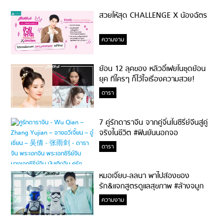
สวยให้สุด CHALLENGE X น้องฉัตร
ความงาม
ย้อน 12 ลุคของ หลิวอี้เฟยในชุดย้อน
ยุค ที่ใครๆ ก็ไว้ใจเรื่องความสวย!
ดารา
7 คู่รักดาราจีน จากคู่จิ้นในซีรี่ย์จีนสู่คู่
จริงในชีวิต #ฟินยันนอกจอ
ดารา
หมอเจี๊ยบ-ลลนา พาไปส่องของ
รัก&แจกสูตรดูแลสุขภาพ #ล้างจมูก
ไม่ยากจะสอนให้
ความงาม