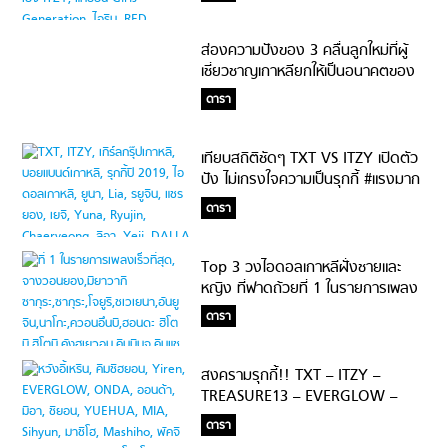
ส่องความปังของ 3 คลื่นลูกใหม่ที่ผู้
เชี่ยวชาญเกาหลียกให้เป็นอนาคตของ
วงการ K-POP รุ่นต่อไป
ดารา
เทียบสถิติชัดๆ TXT VS ITZY เปิดตัว
ปัง ไม่เกรงใจความเป็นรุกกี้ #แรงมาก
ลูก
ดารา
Top 3 วงไอดอลเกาหลีฝั่งชายและ
หญิง ที่ฟาดถ้วยที่ 1 ในรายการเพลง
เร็วที่สุด
ดารา
สงครามรุกกี้!! TXT – ITZY –
TREASURE13 – EVERGLOW –
1The9 : 5 วงรุกกี้น้องใหม่ ใครจะปัง
ดารา
สุด