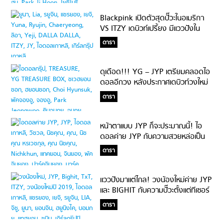
Blackpink เปิดตัวสุดปั๊วะในอเมริกา
VS ITZY เดบิวท์เปรี้ยง มีแววปังใน
บ้านเกิด
ดารา
ดุเดือด!!! YG – JYP เตรียมคลอดไอ
ดอลอีกวง หลังประกาศเดบิวท์วงใหม่
ไปไม่ถึงเดือน
ดารา
หน้าตาแบบ JYP ก็จะประมาณนี้! ไอ
ดอลค่าย JYP กับความสวยหล่อเป็น
ธรรมชาติ ไทป์แฟนในฝัน
ดารา
แววปังมาแต่ไกล! วงน้องใหม่ค่าย JYP
และ BIGHIT กับความปั๊วะตั้งแต่ทีเซอร์
โกยแฟนเข้าด้อมเพียบ
ดารา