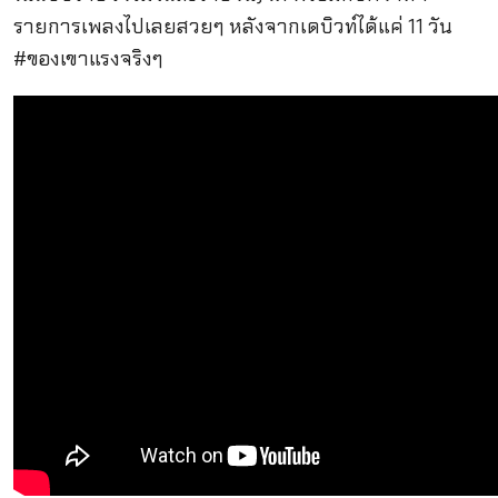
รายการเพลงไปเลยสวยๆ หลังจากเดบิวท์ได้แค่ 11 วัน
#ของเขาแรงจริงๆ