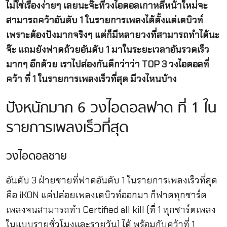
ไม่ใช่เรื่องง่ายๆ เลยนะจ๊ะที่วงไอดอลเกาหลีหน้าใหม่จะ
สามารถคว้าอันดับ 1 ในรายการเพลงได้ตั้งแต่เดบิวท์
เพราะต้องปังมากจริงๆ แต่ก็มีหลายวงที่สามารถทำได้นะ
จ๊ะ แถมยังฟาดถ้วยอันดับ 1 มาในระยะเวลาอันรวดเร็ว
มากๆ อีกด้วย เราไปส่องกันดีกว่าว่า TOP 3 วงไอดอลที่
คว้า ที่ 1 ในรายการเพลงเร็วที่สุด มีวงไหนบ้าง
ปังหนักมาก 6 วงไอดอลฟาด ที่ 1 ใน
รายการเพลงเร็วที่สุด
วงไอดอลชาย
อันดับ 3 ฝ่ายชายที่ฟาดอันดับ 1 ในรายการเพลงเร็วที่สุด
คือ iKON แค่ปล่อยเพลงเดบิวท์ออกมา ก็ฟาดทุกชาร์ต
เพลงจนสามารถทำ Certified all kill (ที่ 1 ทุกชาร์ตเพลง
ในแบบรายชั่วโมงและรายวัน) ได้ พร้อมกับคว้าที่ 1