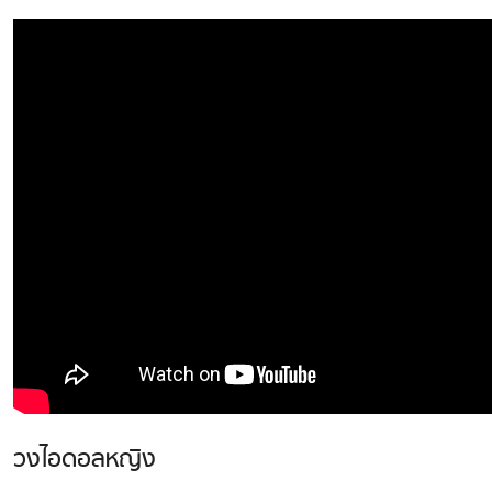
วงไอดอลหญิง