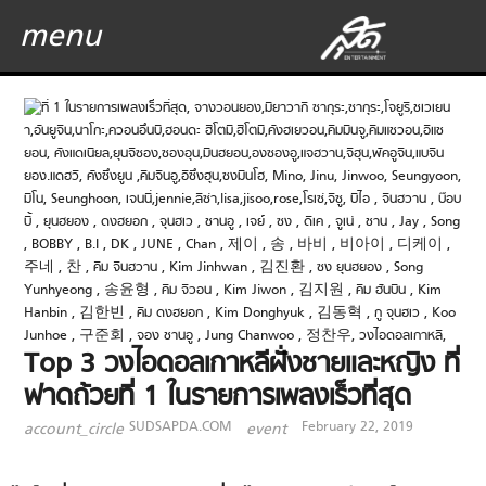
menu
Top 3 วงไอดอลเกาหลีฝั่งชายและหญิง ที่
ฟาดถ้วยที่ 1 ในรายการเพลงเร็วที่สุด
SUDSAPDA.COM
February 22, 2019
account_circle
event