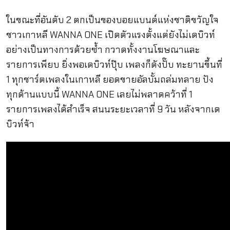
ในขณะที่อันดับ 2 ตกเป็นของบอยแบนด์แห่งชาติขวัญใจ
ชาวเกาหลี WANNA ONE เปิดตัวแรงตั้งแต่ยังไม่เดบิวท์
อย่างเป็นทางการด้วยซ้ำ กวาดทั้งงานโฆษณาและ
รายการเพียบ ยิ่งพอเดบิวท์ปุ๊บ เพลงก็ดังปั๊บ ทะยานขึ้นที่
1 ทุกชาร์ตเพลงในเกาหลี ยอดขายอัลบั้มถล่มทลาย ปัง
ทุกด้านแบบนี้ WANNA ONE เลยไม่พลาดคว้าที่ 1
รายการเพลงได้สำเร็จ สนนระยะเวลาที่ 9 วัน หลังจากเด
บิวท์จ้า