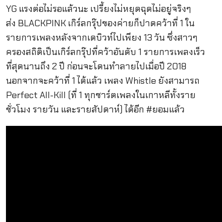
YG แรงต่อไม่รอแล้วนะ เปรี้ยงไม่หยุดฉุดไม่อยู่จริงๆ
ส่ง BLACKPINK เกิร์ลกรุ๊ปของค่ายก็ปาดคว้าที่ 1 ใน
รายการเพลงหลังจากเดบิวท์ไปเพียง 13 วัน ซึ่งสาวๆ
ครองสถิติเป็นเกิร์ลกรุ๊ปที่คว้าอันดับ 1 รายการเพลงเร็ว
ที่สุดนานถึง 2 ปี ก่อนจะโดนทำลายไปเมื่อปี 2018
นอกจากจะคว้าที่ 1 ได้แล้ว เพลง Whistle ยังสามารถ
Perfect All-Kill (ที่ 1 ทุกชาร์ตเพลงในเกาหลีทั้งราย
ชั่วโมง รายวัน และรายสัปดาห์) ได้อีก #ยอมแล้ว