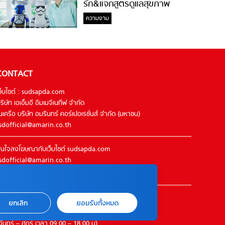
รัก&แจกสูตรดูแลสุขภาพ
#ล้างจมูกไม่ยากจะสอนให้
ความงาม
CONTACT
ว็บไซต์ : sudsapda.com
ริษัท เอเอ็มอี อิมเมจิเนทีฟ จำกัด
นเครือ บริษัท อมรินทร์ คอร์เปอเรชั่นส์ จำกัด (มหาชน)
sdofficial@amarin.co.th
นใจลงโฆษณากับเว็บไซต์ sudsapda.com
sdofficial@amarin.co.th
el : 02-422-9999 ต่อ 4844
ิดต่อแจ้งปัญหาหรือร้องเรียน
ยกเลิก
ยอมรับทั้งหมด
2-422-9999 ต่อ 4180
จันทร์ – ศุกร์ เวลา 09.00 – 18.00 น)