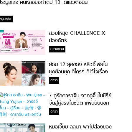
ระมูลเสื้อ คนหล่อขอทำดีปี 19 ได้แล้วตอนนี้
หนุ่มหล่อ
สวยให้สุด CHALLENGE X
น้องฉัตร
ความงาม
ย้อน 12 ลุคของ หลิวอี้เฟยใน
ชุดย้อนยุค ที่ใครๆ ก็ไว้ใจเรื่อง
ความสวย!
ดารา
7 คู่รักดาราจีน จากคู่จิ้นในซีรี่ย์
จีนสู่คู่จริงในชีวิต #ฟินยันนอก
จอ
ดารา
หมอเจี๊ยบ-ลลนา พาไปส่องของ