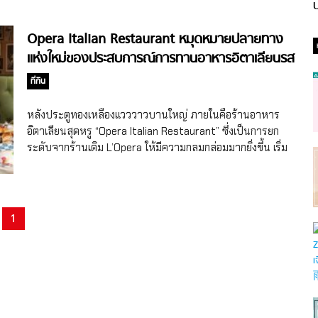
ป
Opera Italian Restaurant หมุดหมายปลายทาง
แห่งใหม่ของประสบการณ์การทานอาหารอิตาเลียนรส
เลิศในบรรยากาศเก๋ไก๋และหรูหรา
ที่กิน
หลังประตูทองเหลืองแวววาวบานใหญ่ ภายในคือร้านอาหาร
อิตาเลียนสุดหรู “Opera Italian Restaurant” ซึ่งเป็นการยก
ระดับจากร้านเดิม L’Opera ให้มีความกลมกล่อมมากยิ่งขึ้น เริ่ม
จากครัวสไตล์อิตาเลียนแบบเปิดโล่ง เผยให้เห็นเซฟมาก
ประสบการณ์ในระดับภูมิภาค ที่สามารถผสมผสานและมีไหว
พริบในการสร้างสรรค์อาหารอิตาเลียนคลาสสิกให้มีความร่วม
สมัยจากเมนูดั้งเดิมของห้องอาหารแห่งนี้ เกิดเป็นเมนูใหม่ ที่เป็น
1
มากกว่าอาหารอิตาเลียนพื้นฐานทั่วไป ทุกจานถูกปรุงด้วยส่วน
ผสมล้ำค่าในราคาที่เหมาะสม มั่นใจได้เลยว่าOpera Italian
Restaurant คือหมุดหมายปลายทางแห่งใหม่ของประสบการณ์
การทานอาหารอิตาเลียนอย่างแน่นอน เมนูอาหารที่สุดสัปดาห์
อยากแนะนำให้สั่ง ได้แก่ TAGLIOLINI AL NERO DI SEPPIสปา
เก็ตตี้เส้นดำโฮมเมดที่ใส่หมึกของปลาหมึกลงไปทั้งในเส้นและใน