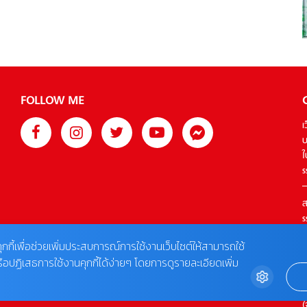
ซอสรสชาติเข้มข้น คลุกเคล้าเข้ากับลูกปลาหมึกที่กินแล้วรู้สึก
หอมกลิ่นอายทะเลสุด เมนูนี้ถือเป็นอาหารขึ้นชื่อของอิตาลี่ตอน
ใต้แถบเวนิสและซิซิลี่เลยค่ะ BURRATA CAPRESEสลัดที่ผสม
ผสานไปด้วยชีสบูราต้าที่มาจาก Apulia ทางอิตาลีใต้ เป็นชีสสด
ที่มีรูปทรงเป็นถุงอ้วนกลม ด้านนอกเป็นชีสนิ่มคล้ายชีส
Mozzarella ห่อหุ้มครีมสดไว้ด้านใน เวลาผ่าออกจะมีครีมสดไหล
FOLLOW ME
ออกมารสชาตินุ่มนวลหอมมันละมุนมาก ผสมผสานเข้ากับมะเขือ
เทศจากเชียงใหม่ โหระพา (Italian basil) และมีน้ำมันมะกอก
เ
เป็นน้ำสลัด ถือเป็นอีกหนึ่งจานที่เป็น Classic Italian dishs ที่
บ
ต้องสั่ง Nuvole Di Ricottaแซนวิชสไตล์อิตาเลียนที่ผสมผสาน
ใ
ระหว่าง มอร์ตาเดลลา (mortadella) และ ริคอตต้า ชีสเข้าด้วย
s
กัน โดยใช้ขนมปังโฮมเมดที่มีชื่อเรียกว่า […]
ส
s
T
ุกกี้เพื่อช่วยเพิ่มประสบการณ์การใช้งานเว็บไซต์ให้สามารถใช้
รือปฏิเสธการใช้งานคุกกี้ได้ง่ายๆ โดยการดูรายละเอียดเพิ่ม
ต
0
(