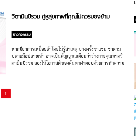
ป
วิตามินบีรวม คู่หูสุขภาพที่คุณไม่ควรมองข้าม
ข่าวกิจกรรม
หากมีอาการเหนื่อยล้าโดยไม่รู้สาเหตุ บางครั้งชาแขน ชาตาม
ปลายมือปลายเท้า อาจเป็นสัญญาณเตือนว่าร่างกายคุณขาดวิ
ตามินบีรวม ลองให้โอกาสตัวเองค้นหาคำตอบด้วยการทำความ
รู้จักกับวิตามินบีรวม ตัวช่วยเสริมสุขภาพให้คุณรู้สึกสดชื่นและ
ช่วยเผาผลาญพลังงานในร่างกายได้สมดุลยิ่งขึ้น ให้คุณดูแล
สุขภาพได้อย่างมีประสิทธิภาพ วิตามินบีรวมสำคัญต่อร่างกาย
มากแค่ไหน? วิตามินบีรวมเป็นกลุ่มวิตามินที่ละลายน้ำได้ ซึ่ง
1
ร่างกายไม่สามารถสร้างขึ้นเองได้และต้องได้รับจากอาหารหรือ
ผลิตภัณฑ์เสริมอาหาร ความสำคัญของวิตามินบีรวมต่อร่างกาย
มีดังนี้ บำรุงระบบประสาท ช่วยลดอาการชาแขนขา รวมถึง
ความเหนื่อยล้าเรื้อรัง เสริมการสร้างเม็ดเลือด แก้อาการเหนื่อย
ง่าย วิตามินบีรวมช่วยให้เม็ดเลือดแดงไปเลี้ยงสมองได้ดียิ่งขึ้น
ช่วยเผาผลาญพลังงานจากอาหารที่ทาน เพิ่มความสดใสในชีวิต