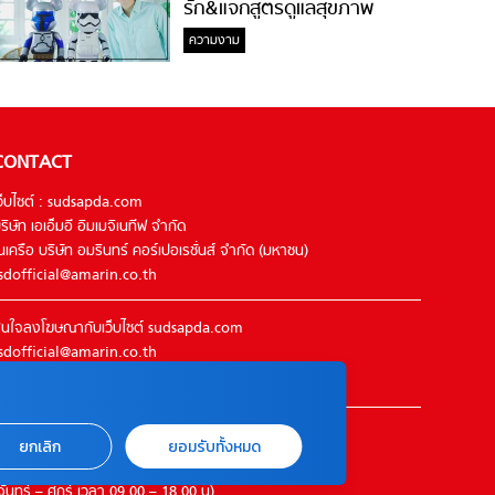
รัก&แจกสูตรดูแลสุขภาพ
#ล้างจมูกไม่ยากจะสอนให้
ความงาม
CONTACT
ว็บไซต์ : sudsapda.com
ริษัท เอเอ็มอี อิมเมจิเนทีฟ จำกัด
นเครือ บริษัท อมรินทร์ คอร์เปอเรชั่นส์ จำกัด (มหาชน)
sdofficial@amarin.co.th
นใจลงโฆษณากับเว็บไซต์ sudsapda.com
sdofficial@amarin.co.th
el : 02-422-9999 ต่อ 4844
ิดต่อแจ้งปัญหาหรือร้องเรียน
ยกเลิก
ยอมรับทั้งหมด
2-422-9999 ต่อ 4180
จันทร์ – ศุกร์ เวลา 09.00 – 18.00 น)