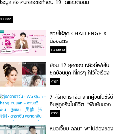
ระมูลเสื้อ คนหล่อขอทำดีปี 19 ได้แล้วตอนนี้
หนุ่มหล่อ
สวยให้สุด CHALLENGE X
น้องฉัตร
ความงาม
ย้อน 12 ลุคของ หลิวอี้เฟยใน
ชุดย้อนยุค ที่ใครๆ ก็ไว้ใจเรื่อง
ความสวย!
ดารา
7 คู่รักดาราจีน จากคู่จิ้นในซีรี่ย์
จีนสู่คู่จริงในชีวิต #ฟินยันนอก
จอ
ดารา
หมอเจี๊ยบ-ลลนา พาไปส่องของ