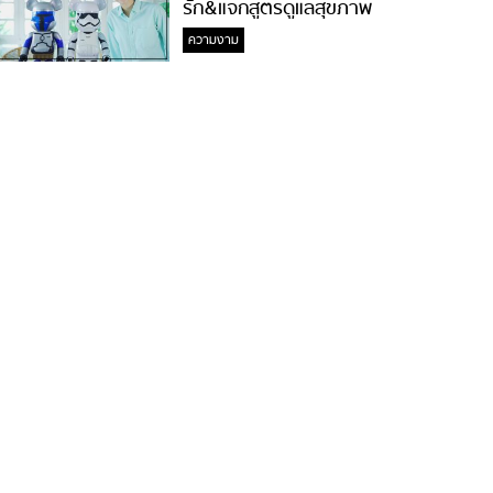
รัก&แจกสูตรดูแลสุขภาพ
#ล้างจมูกไม่ยากจะสอนให้
ความงาม