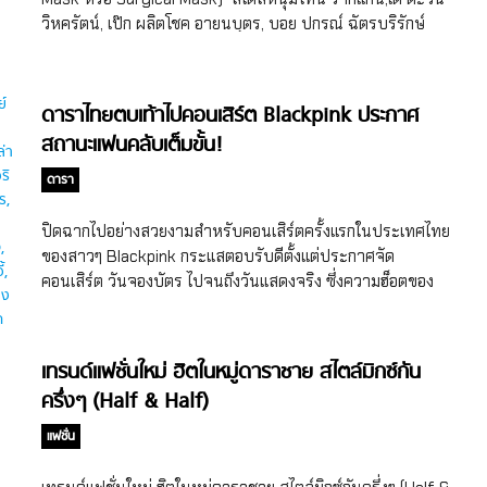
ยิ่งยง แนะนำแบรนด์เสื้อลายสก็อต […]
วิหครัตน์, เป๊ก ผลิตโชค อายนบุตร, บอย ปกรณ์ ฉัตรบริรักษ์
และ ออฟ จุมพล อดุลกิตติพร แรกๆอาจจะดูเป็นไอเท็มแฟชั่นเพิ่ม
สไตล์ ใช้อำพรางสายตาผู้คน แต่ตอนนี้ดูจะเข้ากระแสเป็นพิเศษ
เนื่องจากสภาพอากาศบ้านเราที่กำลังอึมครึมด้วยมลภาวะจาก
ดาราไทยตบเท้าไปคอนเสิร์ต Blackpink ประกาศ
ฝุ่นละออง PM2.5 (ฝุ่นละอองขนาดไม่เกิน 2.5 ไมครอนที่เกิดจาก
สถานะแฟนคลับเต็มขั้น!
การเผาไหม้ของเครื่องยนต์ยานพาหนะ กระบวนการ
อุตสาหกรรม ฯลฯ) ตอนนี้กรมควบคุมมลพิษจึงแนะนำให้ใช้
ดารา
หน้ากากกันฝุ่นละออง (Pollution Mask หรือ Antidust Cover
Mask) เพื่อเป็นการป้องกันเบื้องต้นไว้ก่อน แต่ไหนๆตอนนี้
ปิดฉากไปอย่างสวยงามสำหรับคอนเสิร์ตครั้งแรกในประเทศไทย
หน้ากากN95 ขาดตลาด แถมบางสำนักก็บอกว่าใส่ N95 ตลอด
ของสาวๆ Blackpink กระแสตอบรับดีตั้งแต่ประกาศจัด
เวลาก็ไม่ดีต่อสุขภาพเช่นกันสุดฯ เลยขอแนะนำ 7 แบรนด์ผ้า
คอนเสิร์ต วันจองบัตร ไปจนถึงวันแสดงจริง ซึ่งความฮ็อตของ
ปิดปาก ผ้าปิดจมูก ดีไซน์เท่ๆ เอาไว้ให้เป็นตัวเลือกใช้นะ […]
สาวๆ Blackpink ไม่ธรรมดาถึงขนาดที่มีดาราไทยประกาศ
สถานะแฟนคลับตบเท้าไปดู คอนเสิร์ต Blackpink ตลอด 3 วัน
เลยจ้า
เทรนด์แฟชั่นใหม่ ฮิตในหมู่ดาราชาย สไตล์มิกซ์กัน
ครึ่งๆ (Half & Half)
แฟชั่น