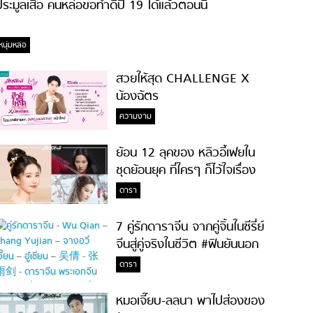
ระมูลเสื้อ คนหล่อขอทำดีปี 19 ได้แล้วตอนนี้
หนุ่มหล่อ
สวยให้สุด CHALLENGE X
น้องฉัตร
ความงาม
ย้อน 12 ลุคของ หลิวอี้เฟยใน
ชุดย้อนยุค ที่ใครๆ ก็ไว้ใจเรื่อง
ความสวย!
ดารา
7 คู่รักดาราจีน จากคู่จิ้นในซีรี่ย์
จีนสู่คู่จริงในชีวิต #ฟินยันนอก
จอ
ดารา
หมอเจี๊ยบ-ลลนา พาไปส่องของ