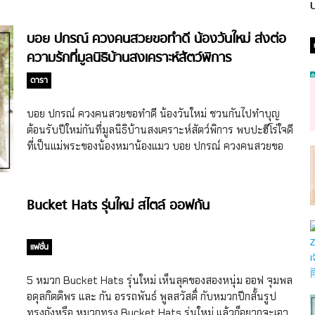
ป
บอย ปกรณ์ ควงคนสวยขอทำดี น้องวันใหม่ ส่งต่อ
ความรักที่มูลนิธิบ้านสงเคราะห์สัตว์พิการ
ดารา
บอย ปกรณ์ ควงคนสวยขอทำดี น้องวันใหม่ ชวนกันไปทำบุญ
ต้อนรับปีใหม่กันที่มูลนิธิบ้านสงเคราะห์สัตว์พิการ พบปะฮีโร่ใจดี
ที่เป็นแม่พระของน้องหมาน้องแมว บอย ปกรณ์ ควงคนสวยขอ
ทำดี น้องวันใหม่ ส่งต่อความรักที่มูลนิธิบ้านสงเคราะห์สัตว์
พิการ บอกกล่าวกันก่อนว่า ภารกิจนี้เกิดขึ้นช่วงไตรมาสสุดท้าย
ของปี ที่จังหวะโควิด-19 ซาลงบ้าง (ก่อนโอไมครอนจะมา)
Bucket Hats รุ่นใหม่ สไตล์ ออฟกัน
เนื่องจากคุยกันไว้นานแล้วกับคนหล่อบอย ปกรณ์ ฉัตรบริรักษ์ พี่
ใหญ่ของโครงการสุดสัปดาห์คนหล่อขอทำดีว่า ปีนี้เฮียบอยอ
ยากสนองธีม Heroes are everywhere ด้วยการไปหาฮีโร่ของ
แฟชั่น
น้องหมาน้องแมวป่วยบ้าง เพราะคิดว่าช่วงวิกฤตโควิด-19 น้อง
หมาแมวน่าจะได้รับผลกระทบมากแน่ๆ หลังจากรอสถานการณ์
5 หมวก Bucket Hats รุ่นใหม่ เห็นลุคของสองหนุ่ม ออฟ จุมพล
ดีขึ้นอยู่นาน เราก็ได้ฤกษ์งามยามดี ติดต่อไปยังมูลนิธิบ้าน
อดุลกิตติพร และ กัน อรรถพันธ์ พูลสวัสดิ์ กับหมวกปีกสั้นรูป
สงเคราะห์สัตว์พิการ สาขาบางเลน เพราะได้รับข้อมูลว่าที่นี่
ทรงถังหรือ หมวกทรง Bucket Hats รุ่นใหม่ แล้วก็อยากจะเอา