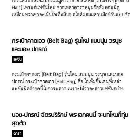
เทรนด์แฟชั่นใหม่ ฮิตในหมู่ดาราชาย สไตล์มิกซ์กันครึ่งๆ (Half &
Half) เทรนด์แฟชั่นใหม่ จากเหล่าดาราหนุ่มชื่อดัง ตอนนี้ดู
เหมือนพวกเขาจะเน้นไอเท็มมันๆ สไตล์ผสมผสานมิกซ์กันแบบจัด
เต็ม ถ้าใครยังนึกภาพไม่ออกขอให้ดู ไอเดียแบบหนุ่ม เป๊ก ผลิตโชค
อายนบุตร, ต่อ ธนภพ ลีรัตนขจร, นิว ฐิติภูมิ เตชะอภัยคุณ,
เพื่อน คณิน ชอบประดิถ รวมถึง บอย ปกรณ์ ฉัตรบริรักษ์ เรียก
กระเป๋าคาดเอว (Belt Bag) รุ่นใหม่ แบบนุ่น วรนุช
ว่าหนุ่มๆ ยุคใหม่เขาไม่กลัวแฟชั่นแรงๆกันแล้วนะ ซึ่งก็ตรงใจกับ
และบอย ปกรณ์
หลายๆแบรนด์ที่พร้อมใจกันออกแบบเสื้อผ้าสไตล์นี้มา จุด
ประสงค์ก็เพื่อลดความจำเจ ช่วยเพิ่มความโดดเด่นแปลกตาให้
แฟชั่น
ลุค ใครใจถึงพอรับรองดูคูลและทันสมัยมากๆ เป๊ก ผลิตโชค
อายนบุตร ต่อ ธนภพ ลีรัตนขจร นิว ฐิติภูมิ เตชะอภัยคุณ เพื่อน
กระเป๋าคาดเอว (Belt Bag) รุ่นใหม่ แบบนุ่น วรนุช และบอย
คณิน ชอบประดิถ บอย ปกรณ์ ฉัตรบริรักษ์ ไอเท็มแนะนำ
ปกรณ์ กระเป๋าคาดเอว (Belt Bag) คือ ไอเท็มชิ้นเด่นที่เหล่า
สำหรับคนอยากสนุกกับเทรนด์แฟชั่นสไตล์ Half & […]
แฟชั่นนิสต้ายุคนี้ไม่ควรพลาด เพราะไม่ว่าจะสาวแฟชั่นอย่าง
นุ่น วรนุช ภิรมย์ภักดี หรือ หนุ่มเท่ บอย ปกรณ์ ฉัตรบริรักษ์ ต่าง
ก็นำกระเป๋ารูปทรงคล่องแคล่วนี้ มาใช้เสริมลุคสวยหล่อสร้าง
สไตล์ชิคๆกันทั้งนั้น ซึ่งกระเป๋าคาดเอวดีไซน์ใหม่ๆ ในปัจจุบันมีให้
บอย-ปกรณ์ ฉัตรบริรักษ์ พระเอกคนนี้ จะบทไหนก็ทุ่ม
เลือกหลากหลายขึ้นมาก ตั้งแต่กระเป๋าคาดเอววัสดุไนลอนน้ำ
สุดตัว
หนักเบาในสีสันและลายแซ่บๆ จนถึงกระเป๋าคาดเอววัสดุหนัง
พร้อมดีเทลการตกแต่งวัสดุแกลมๆ และที่เด็ดไปกว่านั้นคือแฟชั่น
ดารา
นิสต้าหลายคนได้พิสูจน์ให้เราเห็นแล้วว่า กระเป๋าคาดเอวไม่ได้