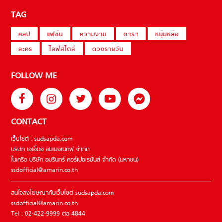
TAG
คลิป
แฟชั่น
ความงาม
ดารา
หนุ่มหล่อ
ละคร
ไลฟ์สไตล์
ดวงรายวัน
FOLLOW ME
CONTACT
เว็บไซต์ : sudsapda.com
บริษัท เอเอ็มอี อิมเมจิเนทีฟ จำกัด
ในเครือ บริษัท อมรินทร์ คอร์เปอเรชั่นส์ จำกัด (มหาชน)
ssdofficial@amarin.co.th
สนใจลงโฆษณากับเว็บไซต์ sudsapda.com
ssdofficial@amarin.co.th
Tel : 02-422-9999 ต่อ 4844