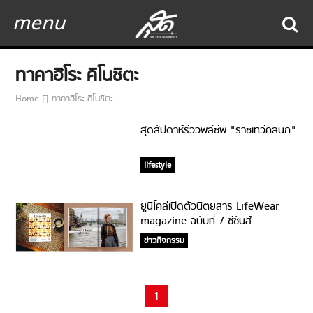
menu
ทาคาฮิโระ คิโนชิตะ
Home
ทาคาฮิโระ คิโนชิตะ
สุดสัปดาห์รีวิวพลีชีพ "ราชเทวีคลินิก"
lifestyle
ยูนิโคล่เปิดตัวนิตยสาร LifeWear
magazine ฉบับที่ 7 ซีซันส์
Fall/Winter 2022
ข่าวกิจกรรม
1