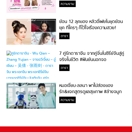
ความงาม
ย้อน 12 ลุคของ หลิวอี้เฟยในชุดย้อน
ยุค ที่ใครๆ ก็ไว้ใจเรื่องความสวย!
ดารา
7 คู่รักดาราจีน จากคู่จิ้นในซีรี่ย์จีนสู่คู่
จริงในชีวิต #ฟินยันนอกจอ
ดารา
หมอเจี๊ยบ-ลลนา พาไปส่องของ
รัก&แจกสูตรดูแลสุขภาพ #ล้างจมูก
ไม่ยากจะสอนให้
ความงาม