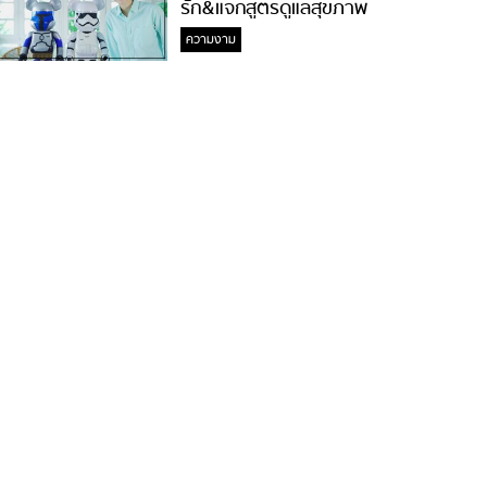
รัก&แจกสูตรดูแลสุขภาพ
#ล้างจมูกไม่ยากจะสอนให้
ความงาม