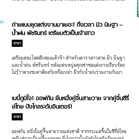
จากการคว้ารางวัลนาฏราช 2 ปีซ้อน ทั้งที่อายุเพียงแค่ 25 ปี
เท่านั้น
ถ่ายแบบชุดแต่งงานมาเยอะ! ถึงเวลา มิว นิษฐา –
น้ำฝน พัชรินทร์ เตรียมตัวเป็นเจ้าสาว
ดารา
เตรียมสละโสดอีกสองแล้วจ้า สำหรับดาราสาวสวย มิว นิษฐา
และน้ำฝน พัชรินทร์ หลังแฟนหนุ่มคุกเข่าขอแต่งงานเรียบร้อย
ไม่รู้ว่าดวงชะตาต้องกันหรือเปล่า มิวกับน้ำฝนร่วมงานกันมา
หลายเรื่องไม่พอ ยังถูกขอแต่งงานช่วงใกล้ๆ กันอีก แถมทั้งคู่ยังเป็น
นางเอกที่ใส่ชุดเจ้าสาวและชุดไทยสวยมากอีกต่างหาก
เบบี๋ภูมิใจ! ออฟกัน ยืนหนึ่งคู่จิ้นสายวาย จากคู่จิ้นซีรี่
ย์ไทย ปังไกลระดับอินเตอร์!
ดารา
ออฟกัน หนึ่งในคู่จิ้นสายวายแห่งชาติ จากกระแสจิ้นในซีรี่ย์ไทย
เขยิบสู่การเป็นคู่จิ้นนอกจอ ยิ่งไปกว่านั้นยังดังไกลถึงเมืองนอก!