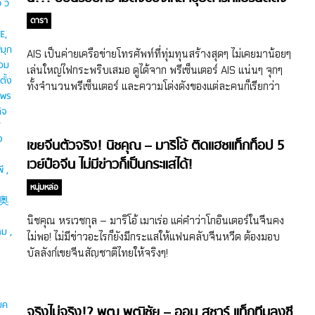
ต้องทุ่มทุนจ้าง
ดารา
AIS เป็นค่ายเครือข่ายโทรศัพท์ที่ทุ่มทุนสร้างสุดๆ ไม่เคยมาน้อยๆ
เล่นใหญ่ไฟกระพริบเสมอ ดูได้จาก พรีเซ็นเตอร์ AIS แน่นๆ จุกๆ
ทั้งจำนวนพรีเซ็นเตอร์ และความโด่งดังของแต่ละคนก็เรียกว่า
ฮ็อตปรอทแตก จนเราสงสัยว่าจะเป็นพรีเซ็นเตอร์ AIS ต้องปัง
เบอร์นี้เลยใช่ไหมคะ!?!
เขยจีนตัวจริง! นิชคุณ – มาริโอ้ ติดแฮชแท็กท็อป 5
เวย์ป๋อจีน ไม่มีข่าวก็เป็นกระแสได้!
หนุ่มหล่อ
นิชคุณ หรเวชกุล – มาริโอ้ เมาเร่อ แค่คำว่าโกอินเตอร์ในจีนคง
ไม่พอ! ไม่มีข่าวอะไรก็ยังมีกระแสให้แฟนคลับจีนหวีด ต้องมอบ
บัลลังก์เขยจีนสัญชาติไทยให้จริงๆ!
จริงไม่จริง!? พุฒ พุฒิชัย – ออม สุชาร์ แท็กทีมลงซี