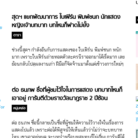
ป
สุดฯ แยกพัฒนาการ ใบเฟิร์น พิมพ์ชนก นักแสดง
หญิงเจ้าบทบาท บทไหนก็ฟาดไม่ยั้ง
ดารา
ช่วงนี้สุดฯ กำลังอินกับการแสดงของ ใบเฟิร์น พิมพ์ชนก หนัก
มาก เพราะใบเฟิร์นถ่ายทอดตัวละครนิราออกมาได้เริ่ดมาก เลย
ย้อนกลับไปดูผลงานเก่า ฝีมือก็จัดจ้านมาตั้งแต่เข้าวงการใหม่ๆ
แล้ว ยิ่งมีชั่วโมงบินสูงขึ้น ฝีมือก็ยิ่งฟาดขึ้น แถมบทที่ได้รับก็
หลากหลายสุดๆ
ต่อ ธนภพ ชื่อที่ผู้ชมไว้ใจในการแสดง บทบาทไหนก็
เอาอยู่ การันตีด้วยรางวัลนาฏราช 2 ปีซ้อน
หนุ่มหล่อ
ต่อ ธนภพ ชื่อนี้กลายเป็นชื่อที่ผู้ชมให้ความไว้วางใจในเรื่องการ
แสดงไปแล้ว เพราะต่อได้พิสูจน์ให้เห็นแล้วว่าไม่ว่าจะบทบาท
ไหน เขาเอาอยู่หมด จะบทนำหรือบทสมทบก็ไม่เกี่ยง การันตีได้