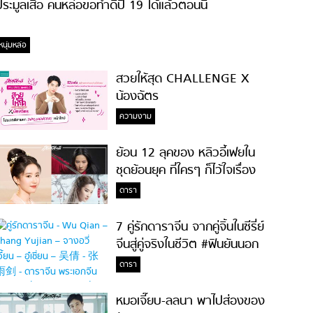
ระมูลเสื้อ คนหล่อขอทำดีปี 19 ได้แล้วตอนนี้
หนุ่มหล่อ
สวยให้สุด CHALLENGE X
น้องฉัตร
ความงาม
ย้อน 12 ลุคของ หลิวอี้เฟยใน
ชุดย้อนยุค ที่ใครๆ ก็ไว้ใจเรื่อง
ความสวย!
ดารา
7 คู่รักดาราจีน จากคู่จิ้นในซีรี่ย์
จีนสู่คู่จริงในชีวิต #ฟินยันนอก
จอ
ดารา
หมอเจี๊ยบ-ลลนา พาไปส่องของ