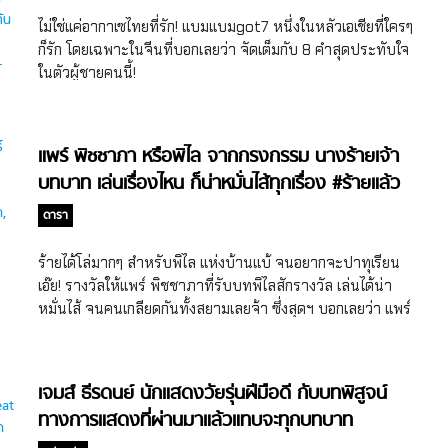
ไม่ใช่แค่อากาเซไทยที่รัก! แบมแบมgot7 หนึ่งในหลัวเอเชียที่ใครๆ
ก็รัก โดยเฉพาะในจีนที่บอกเลยว่า จัดเต็มกับ 8 คำสุดประทับใจ
ในตัวผู้ชายคนนี้!
แพร์ พิชชาภา หรือพิไล จากกรงกรรม นางร้ายเจ้า
บทบาท เล่นเรื่องไหน ก็น่าหมั่นไส้ทุกเรื่อง #ร้ายแล้ว
ปัง
ดารา
ร้ายได้โล่มากๆ สำหรับพิไล แห่งบ้านแบ้ จนอยากจะปาทุเรียน
เอ๊ย! รางวัลให้แพร์ พิชชาภาที่รับบทพิไลสักรางวัล เล่นได้น่า
หมั่นไส้ จนคนเกลียดกันทั้งสยามเลยจ้า ซึ่งสุดฯ บอกเลยว่า แพร์
พิชชาภา พันธุมจินดา เป็นนางร้ายรุ่นปัจจุบันที่น่าจับตามอง
เล่นมากี่เรื่องก็ทำให้คนเกลียดได้ทุกเรื่อง
เจมส์ ธีรดนย์ นักแสดงวัยรุ่นฝีมือดี กับบทพิสูจน์
ทางการแสดงที่ผ่านมาแล้วแทบจะทุกบทบาท