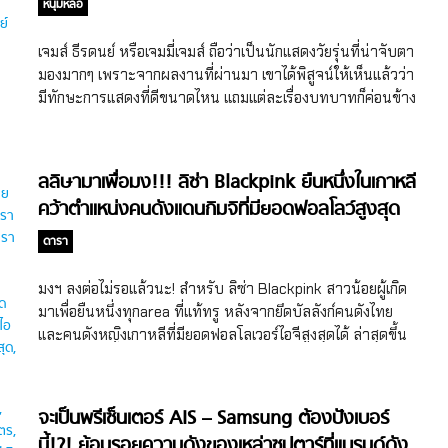
หนุ่มหล่อ
เจมส์ ธีรดนย์ หรือเจมมี่เจมส์ ถือว่าเป็นนักแสดงวัยรุ่นที่น่าจับตา
มองมากๆ เพราะจากผลงานที่ผ่านมา เขาได้พิสูจน์ให้เห็นแล้วว่า
มีทักษะการแสดงที่ดีขนาดไหน แถมแต่ละเรื่องบทบาทก็ค่อนข้าง
แตกต่างกัน เราไปย้อนดู 5 ผลงานชิ้นโบว์แดงของเจมส์กันดีกว่า
ลลิษามาเพื่อมง!!! ลิซ่า Blackpink ยืนหนึ่งในเกาหลี
คว้าตำแหน่งคนดังแดนกิมจิที่มียอดฟอลโลว์สูงสุด
ดารา
มงฯ ลงต่อไม่รอแล้วนะ! สำหรับ ลิซ่า Blackpink สาวน้อยผู้เกิด
มาเพื่อยืนหนึ่งทุกarea ที่แท้ทรู หลังจากยึดบัลลังก์คนดังไทย
และคนดังหญิงเกาหลีที่มียอดฟอลโลเวอร์ไอจีสูงสุดได้ ล่าสุดขึ้น
แท่นยืนหนึ่งในเกาหลีอย่างเป็นทางการแล้ว #แรงมากลูก
จะเป็นพรีเซ็นเตอร์ AIS – Samsung ต้องปังเบอร์
นี้!?! ย้อนรอยความดังของเหล่าซุปตาร์ที่แบรนด์ดัง