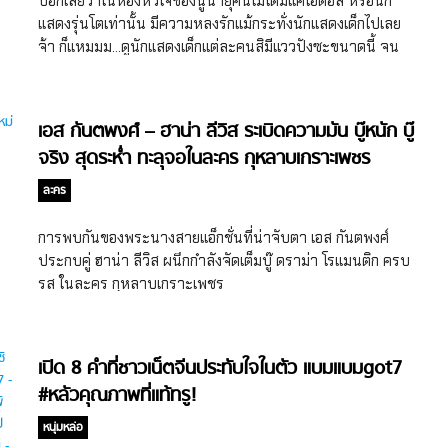
บอกเลยว่าในห้องหัวใจของนูน่ายุคนี้ไม่ได้มีแค่ไอดอล หรือนัก
แสดงรุ่นโตเท่านั้น มีความหลงรักแม้กระทั่งนักแสดงเด็กไปเลย
จ้า ก็แหมมม…ดูนักแสดงเด็กแต่ละคนสิมีแววปังซะขนาดนี้ จน
เราอดใจที่จะจับจองไว้ตั้งแต่เด็กไม่ได้จริงๆ โดยเฉพาะ นัมดารึม
และยอร์ช ยงศิลป์ 2 นักแสดงเด็กหน้าหล่อที่เห็นมาตั้งแต่ตัวเล็ก
ตัวน้อย จนตอนนี้โตเป็นหนุ่มแล้ว
เอส กันตพงศ์ – ฮาน่า ลีวิส ระเบิดความมัน บู๊หนัก บู๊
จริง สุดระห่ำ ทะลุจอในละคร กุหลาบเกราะเพชร
ละคร
การพบกันของพระนางสายแอ็กชั่นที่น่าจับตา เอส กันตพงศ์
ประกบคู่ ฮาน่า ลีวิส ผนึกกำลังจัดเต็มบู๊ ดราม่า โรแมนติก ครบ
รส ในละคร กุหลาบเกราะเพชร
เปิด 8 คำที่ชาวเน็ตจีนประทับใจในตัว แบมแบมgot7
#หลัวคุณภาพที่แท้ทรู!
หนุ่มหล่อ