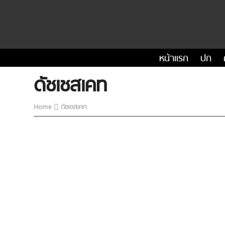
หน้าแรก
ปก
ดัชเชสเคท
Home
ดัชเชสเคท