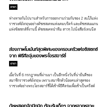
แข่งขันเทนนิส Wimbledon ประจำปี 2019 ที่จัดขึ้นตั้งแต่วันที่ 1
เกาะแห่งนี้เช่นกันในปี 1966, 1977 และ […]
กรกฎาคมที่ผ่านมา รวมทั้งสิ้นเป็นเวลา 13 วัน โดยเจ้าชายวิล
ดารา
เลี่ยม และดัชเชสเคทได้เข้าชมในนัดชิงชนะเลิศประเภทชายเดี่ยว
ซึ่งเป็นการแข่งขันระหว่างโรเจอร์ เฟเดอร์เรอร์ (Roger
ห่างหายกันไปนานสำหรับการออกงานร่วมกันของ 2 สะใภ้แห่ง
Federer) และ โนวัค ยอโควิช (Novak Djokovic) แชมป์เก่าของ
ราชวงศ์อังกฤษอย่างดัชเชสเคทแห่งเคมบริดจ์ และดัชเชสเมแกน
รายการและมือวางอันดับ 1 ของโลก งานนี้เจ้าชายวิลเลี่ยม และ
แห่งซัสเซกส์ที่งานนี้ ดัชเชสเคทนำทีม สาวๆ ไปนั่งเชียร์เทนนิส
ดัชเชสเคทเดินทางไปแบบไร้เงาลูกๆ ทั้งสาม โดยดัชเชสเคทไปใน
Wimbledon แบบติดขอบสนาม บอกเลยว่านอกจากจะได้เห็น
เดรสสีฟ้าสว่างสดใส จากแบรนด์ Emilia Wickstead ที่ออกแบบ
แฟชั่นของสาวๆ แล้ว ยังได้เห็นความสนิทสนมของพวกเธออีก
โดยดีไซน์เนอร์ชาวนิวซีแลนด์ […]
ด้วย เมื่อวันที่ 13 กรกฎาคมที่ผ่านมา ดัชเชสเคทได้เดินทางไปชม
ส่องภาพโมเม้นท์สุดพิเศษของครอบครัวแห่งซัสเซกซ์
การแข่งขันเทนนิส Wimbledon ณ คอร์ทเทนนิสย่านวิมเบิลดัน
จาก พิธีศีลจุ่มของพระโอรสอาร์ชี่
ในเมืองลอนดอน ประเทศอังกฤษ โดยมีดัชเชสเมแกนแห่งซัสเซกส์
และพิพพา มิดเดิลตัน (Pippa Middleton) น้องสาวขอ
ดารา
งดัชเชสเคทเดินทางไปด้วย เป็นที่ทราบกันดีว่ากีฬาเทนนิสเป็น
กีฬาโปรดของดัชเชสเคท รวมถึงครอบครัวมิดเดิลตัน เพราะ
เมื่อวันที่ 6 กรกฎาคมที่ผ่านมา เป็นอีกหนึ่งวันที่น่ายินดีของ
ตั้งแต่ก่อนเสกสมรสกับเจ้าชายวิลเลี่ยม เราก็มักจะเห็นดัชเชสเคท
สมาชิกราชวงศ์อังกฤษ เพราะสมาชิกตัวน้อยคนล่าสุดของ
และครอบครัวที่ริมคอร์ท Wimbledon เสมอ ซึ่งในปีนี้ครอบครัว
ราชวงศ์อย่างพระโอรสอาร์ชี่ได้เข้าพิธีศีลจุ่มเพื่อเข้าเป็นคริสต์
มิดเดิลตัน ก็มาร่วมชมการแข่งขันเทนนิสเช่นเคย ไม่ว่าจะเป็น แค
ศาสนิกชนอย่างเป็นทางการ งานนี้แม้ว่า พิธีศีลจุ่มของพระโอรส
โรล มิดเดิลตัน (Carole Midlleton) มารดาของดัชเชสเคท พิพ
อาร์ชี่ จะถูกจัดแบบส่วนตัว แต่ทางดยุกและดัชเชสแห่งซัสเซกส์
พา มิดเดิลตัน (Pippa Middleton) น้องสาวของดัชเชสเคท และ
ก็ได้เผยแพร่ภาพสุดอบอุ่นให้เราได้ชมกันผ่านอินสตาแกรม
ดัชเชสเคทจัดปิกนิก ต้อนรับเด็กๆ จากหลากหลาย
เจมส์ มิดเดิลตัน (James Middleton) น้องชายของดัชเชสเคท