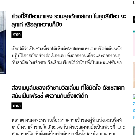
ป
ช่วงนี้สีเขียวมาแรง รวมลุคดัชเชสเคท ในชุดสีเขียว จะ
ลุคเท่ หรือลุคหวานก็ปัง
ดารา
เรียกได้ว่าเป็นช่วงที่เราได้เห็นดัชเชสเคทแห่งเคมบริดจ์เดินหน้า
ปฏิบัติภารกิจอย่างต่อเนื่องเลย ทั้งออกงานเดี่ยวและออกงานคู่
กับสามีอย่างเจ้าชายวิลเลี่ยม เรียกได้ว่าใครที่เป็นแฟนแฟชั่นขอ
งดัชเชสเคทได้เห็นแฟชั่นใหม่ๆ กันแทบจะทุกอาทิตย์ แต่ช่วงนี้ดู
เหมือนว่าจะมีสีหนึ่งที่ดัชเชสเคทดูจะอินเป็นพิเศษ สุดสัปดาห์
เลยขอ รวมลุคดัชเชสเคท ในชุดสีเขียวที่เธอสวมใส่เมื่อเร็วๆ นี้มา
ส่องเมนูลับของเจ้าชายวิลเลี่ยม ที่ใช้มัดใจ ดัชเชสเคท
ฝากแฟนๆ กันค่ะ เป็นที่ทราบกันดีว่าดัชเชสเคทเป็นอีกหนึ่ง
สมัยเป็นเฟรชชี่ #หวานกันตั้งแต่เด็ก
สมาชิกราชวงศ์อังกฤษที่ขึ้นชื่อเรื่องเซ้นส์ด้านแฟชั่น ดัชเชสเค
ทมักจะแต่งกายในลุคที่เรียบโก้และได้รับการชื่นชมเสมอ ด้วย
ดารา
รสนิยมทางด้านแฟชั่นของดัชเชสเคทเธอมักจะนำชุดต่างๆ มา
มิกซ์แอนด์แมตช์ (Mix and Match) กันได้อย่างลงตัวจนหลายๆ
หลายๆ คนคงจะทราบเรื่องราวความรักของคู่รักแห่งเคมบริดจ์
คนจำไม่ได้เลยด้วยซ้ำว่าเคยเห็นดัชเชสเคทในชุดนี้แล้ว หรือบาง
มาบ้างว่าเจ้าชายวิลเลี่ยมเจอกับ ดัชเชสเคทสมัยเป็นเฟรชชี่ และ
ครั้งเธอก็เลือกสวมใส่ชุดที่ไม่ได้เป็นแบรนด์ราคาแพงลิบลิ่วแต่
ทำความรู้จักกันตั้งแต่นั้นเป็นต้นมา ซึ่งทั้งสองพัฒนาความ