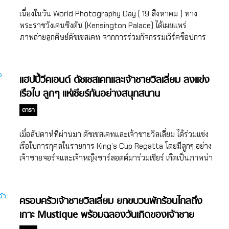
ชาร์ลอตต์ที่ถ่ายคู่กัน ณ พระราชวังเคนซิงตันก่อนที่จะออกเดิน
ผึ้งประมาณ 10 รังอยู่ที่ Bucklebury ตอนนี้เขากำลังหลงในในสิ่ง
เนื่องในวัน World Photography Day ( 19 สิงหาคม ) ทาง
ทางไปโรงเรียนในวันแรก สิ่งที่ดูน่าสนใจที่สุดสำหรับเจ้าหญิง
มีชีวิตขนาดเล็กเหล่านี้มากและวงจรชีวิตของผึ้งก็น่าสนใจมากๆ
พระราชวังเคนซิงตัน (Kensington Palace) ได้เผยแพร่
ชาร์ลอตต์ ณ โรงเรียน Thomas’s Battersea ก็คือชั้นเรียนบัล
สำหรับเขา สำหรับเจมส์ นี่ไม่ใช่แค่การเลี้ยงผึ้ง เขากล่าวว่า
ภาพถ่ายลูกศิษย์ดัชเชสเคท จากการร่วมกิจกรรมเวิร์คช็อปการ
เล่ต์เพิ่มเติม ที่ฮอตฮิตมากในหมู่นักเรียนชั้นปีที่ 1-8 เพราะเป็นที่
กิจกรรมนี้เปรียบเสมือนการฝึกสมาธิ มันทำให้เขาได้หยุดคิด
ถ่ายภาพที่ทาง Royal Photographic Society จัดร่วมกับ
ทราบกันดีว่าเจ้าหญิงชาร์ลอตต์ทรงชื่นชอบการเรียนบัลเล่ต์เป็น
ฟุ้งซ่านและอยู่กับปัจจุบัน เขาค้นพบว่าการฝึกสมาธิในขณะที่
องค์กร Action for Children และองค์กรอื่นๆ ที่ดัชเชสเคทเป็นผู้
อย่างมาก งานนี้เจ้าหญิงจะต้องมีความสุขกับโรงเรียนแห่งใหม่
เลี้ยงผึ้งนั้นช่วยคลายความเครียดและความกังวลได้ดีมาก เราไม่
อุปถัมภ์ เมื่อเดือนมิถุนายนที่ผ่านมา งานนี้ต้องบอกเลยว่าภาพที่
แน่นอน เรียกได้ว่าบรรบากาศการเดินทางไปโรงเรียนวันแรกของ
แฮปปี้วีคเอนด์ ดัชเชสเคทและเจ้าชายวิลเลี่ยม ลงแข่ง
จำเป็นต้องฝึกสมาธิด้วยการนั่งนิ่งๆ เสมอไปก็ได้ นอกจาก
ออกมานั้นสวยอย่างกับถ่ายโดยช่างภาพมืออาชีพเลยละ เป็นที่
เจ้าหญิงชาร์ลอตต์นั้นอบอุ่นและน่ารักสมการรอคอย แฟนๆ […]
เรือใบ ลูกๆ แห่เชียร์กันอย่างสนุกสนาน
ประโยชน์จากการนั่งสมาธิ อีกหนึ่งสาเหตุที่เขาหลงใหลในงาน
ทราบกันดีว่าดัชเชสเคท (Duchess Kate of Cambridge) เป็น
อดิเรกนี้ก็เพราะว่า น้ำผึ้งเปรียบเสมือนารักษาโรคที่มาจาก
ผู้สืบทอดเจตนารมณ์ของควีนเอลิซาเบ็ธที่ 2 (Queen Elizabeth
ดารา
ธรรมชาติ เจมส์ มิดเดิลตันเองก็ดื่มน้ำผึ้งทุกวัน วันละ 1 ช้อนชา
II) ในการอุปถัปภ์ชมรมถ่ายภาพเก่าแก่ของอังกฤษอย่าง Royal
และเขาก็อยากแนะนำมันให้กับทุกคนด้วย ถึงแม้ว่าเจมส์จะโดน
Photographic Society ที่ได้รับการสนับสนุนจากควีน
เมื่อสัปดาห์ที่ผ่านมา ดัชเชสเคทและเจ้าชายวิลเลี่ยม ได้ร่วมแข่ง
ผึ้งต่อยอยู่บ้างแต่เจมส์ก็รู้สึกว่ามันคุ้มค่ากับสิ่งที่เขาได้มาสุดๆ สม
วิคตอเรีย และเจ้าชายอัลเบิร์ต แห่งราชวงศ์อังกฤษตั้งแต่เริ่มก่อตั้ง
เรือใบการกุศลในรายการ King’s Cup Regatta โดยมีลูกๆ อย่าง
กับเป็นหนุ่มรักสัตว์ รักธรรมชาติจริงๆ […]
ระหว่างการเข้าร่วมเวิร์คช็อป ดัชเชสเคทได้ให้คำแนะนำเด็กๆ
เจ้าชายจอร์จและเจ้าหญิงชาร์ลอตต์มาร่วมเชียร์ เกิดเป็นภาพน่า
อย่างเป็นกันเองเกี่ยวกับการถ่ายภาพ รวมถึงให้เทคนิคส่วนตัวกับ
รักๆ ของครอบครัวแห่งเคมบริดจ์ที่ออกมาทำกิจกรรมกันในช่วง
เด็กๆ ที่มาร่วมกิจกรรมด้วย ซึ่งหนึ่งในนั้นก็คือเด็กชายจอช อีแวน
วันหยุด เป็นที่ทราบกันดีว่าดัชเชสเคทและเจ้าชายวิลเลี่ยมนั้นมี
ส์ (Josh Evans) นั่นเอง ทางอินสตาแกรม @kensingtonroyal
ความสนใจเกี่ยวกับกีฬา รวมถึงคอยสนับสนุนกิจกรรมการกุศลที่
ครอบครัวเจ้าชายวิลเลี่ยม ยกขบวนพักร้อนไกลถึง
ได้เผยแพร่ […]
เกี่ยวกับกีฬาอยู่เสมอ หนึ่งในนั้นก็คือการแข่งขันเรือใบ King’s
เกาะ Mustique พร้อมฉลองวันเกิดของเจ้าชาย
Cup Regatta ที่ดัชเชสเคทและเจ้าชายวิลเลี่ยมทรงไปร่วมงาน
อยู่ตลอด โดยการร่วมงานแข่งเรือใบครั้งนี้ ถือเป็นการคัมแบ็คอ