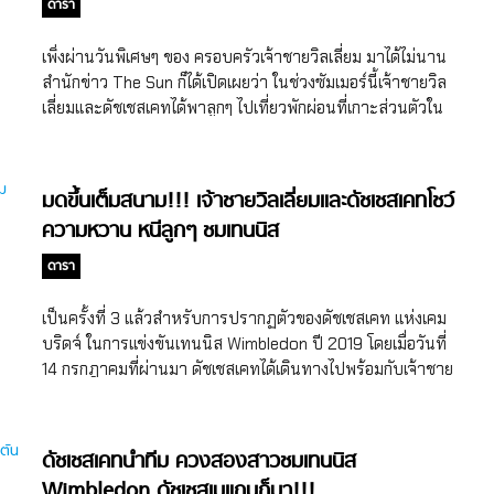
จอร์จ ในวิลล่าสุดหรู!!
ดารา
อกงานครั้งแรกของครอบครัวแห่งเคมบริดจ์ หลังจากยกขบวนไป
พักผ่อนบนเกาะ Mustique เกาะส่วนตัวในแถบเมดิเตอเรเนียน
เพิ่งผ่านวันพิเศษๆ ของ ครอบครัวเจ้าชายวิลเลี่ยม มาได้ไม่นาน
เมื่อหลายสัปดาห์ก่อน นอกจากจะเป็นการคัมแบ็คออกงานครั้ง
สำนักข่าว The Sun ก็ได้เปิดเผยว่า ในช่วงซัมเมอร์นี้เจ้าชายวิล
แรกของครอบครัวแห่งเคมบริดจ์แล้ว เรายังได้เห็นเจ้าชายจอร์จ
เลี่ยมและดัชเชสเคทได้พาลูกๆ ไปเที่ยวพักผ่อนที่เกาะส่วนตัวใน
และเจ้าหญิงชาร์ลอตต์ในลุคสดใสเล่นกันอย่างสนุกสนานเข้ากับ
แถบเมดิเตอเรเนียน แหล่งข่าวของ The Sun รายงานว่า
บรรยากาศริมทะเลสุดๆ ในวันแข่งขัน ดัชเชสเคทเดินทางไปร่วม
ครอบครัวเจ้าชายวิลเลี่ยม ได้เดินทางไปพักผ่อนที่เกาะ
งานในกางเกงขาสั้นที่ดูทะมัดทะแมงพร้อมรวบผมเป็นทรงหาง
Mustique ในทะเลเมดิเตอเรเนียนพร้อมฉลองวันคล้ายวัน
มดขึ้นเต็มสนาม!!! เจ้าชายวิลเลี่ยมและดัชเชสเคทโชว์
ม้า พร้อมลงแข่งขันอย่างเต็มที่ ซึ่งระหว่างการแข่งขันเจ้าชาย
ประสูติของเจ้าชายจอร์จแห่งเคมบริดจ์ ที่ทรงมีพระชนมายุครบ
ความหวาน หนีลูกๆ ชมเทนนิส
จอร์จและเจ้าหญิงชาร์ลอตต์ก็เชียร์อยู่กับ แคโรล และไมเคิล มิด
6 ปีไปเมื่อวันที่ 22 กรกฎาคม 2562 ซึ่งเกาะ Mustique เป็น
เดิลตัน (Carole Middleton and Michael Middleton) คุณตา
เกาะส่วนตัวที่ทุกคนที่จะขึ้นไปบนเกาะจะต้องผ่านการลง
ดารา
กับคุณยายนั่นเอง โดยงานนี้เจ้าชายจอร์จทรงสวมหมวกกัปตัน
ทะเบียนเพื่อยืนยันตัวตน ขึ้นชื่อเรื่องความปลอดภัยเป็นที่สุด ซึ่ง
เรือสุดเท่อีกด้วย สำหรับการแข่งขันครั้งนี้มีเรือ 8 ลำซึ่งแต่ละลำ
เจ้าหญิงมาร์กาเรต เคาน์เตสแห่งสโนว์ดอน (Princess
เป็นครั้งที่ 3 แล้วสำหรับการปรากฏตัวของดัชเชสเคท แห่งเคม
เป็นตัวแทนขององค์กรการกุศลที่สมาชิกราชวงศ์อังกฤษอุปถัมภ์
Margaret) พระราชธิดาพระองค์เล็กในสมเด็จพระเจ้าจอร์จที่ 6
บริดจ์ ในการแข่งขันเทนนิส Wimbledon ปี 2019 โดยเมื่อวันที่
อยู่ โดยมี 4 องค์กรที่ดัชเคทอุปถัมภ์เข้าร่วมการแข่งขันในครั้งนี้ก็
กับสมเด็จพระราชินีเอลิซาเบ็ธ และพระขนิษฐาในสมเด็จพระ
14 กรกฎาคมที่ผ่านมา ดัชเชสเคทได้เดินทางไปพร้อมกับเจ้าชาย
คือ Action on Addiction, Place2Be, the Anna Freud
ราชินีนาถเอลิซาเบ็ธที่ 2 ทรงโปรดปรานที่จะไปพำนักที่เกาะ
วิลเลี่ยม ดยุกแห่งเคมบริดจ์ เพื่อร่วมชมการแข่งขันเทนนิส
National Centre for Children […]
Mustique ในช่วงปี 1970 ซึ่งเจ้าหญิงมาร์กาเรตเสด็จไปประทับ
Wimbledon รอบชิงชนะเลิศ งานนี้ เจ้าชายวิลเลี่ยมและ
ที่เกาะ Mustique บ่อยจนเจ้าของเกาะ ยกพื้นที่ 10 เอเคอร์บน
ดัชเชสเคทโชว์ความหวาน ซะจนมดแทบจะแห่มาเต็มสนามเลย
ดัชเชสเคทนำทีม ควงสองสาวชมเทนนิส
เกาะให้แก่เจ้าหญิงมากาเรตต์ ด้านควีนเอลิซาเบ็ธที่ 2 และเจ้า
ค่ะคุณ วันที่ 14 กรกฎาคม 2562 ถือเป็นวันสุดท้ายของการ
Wimbledon ดัชเชสเมแกนก็มา!!!
ชายฟิลิป ดยุกแห่งเอดินเบอะระเองก็ทรงเคยเสด็จมาพำนัก ณ