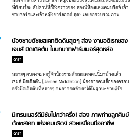
หลังจากสัปดาห์ที่แล้วเจ้าหญิงน้อยแห่งสวีเดนได้เปิดเทอมไปเป็น
พัฒนาการที่ดี งานนี้ คุณแม่ลูกสามแห่งเคมบริดจ์ ดัชเชสเคทผู้
ที่เรียบร้อย สัปดาห์นี้ก็ถึงคราวของ สองพี่น้องแห่งเคมบริดจ์ เจ้า
เป็นมารดาของเจ้าชายจอร์จ เจ้าหญิงชาร์ลอตต์ และเจ้าชาย
ชายจอร์จและเจ้าหญิงชาร์ลอตต์ สุดฯ เลยขอรวบรวมภาพ
หลุยส์เลยเดินทางไปร่วมพูดคุยกับเหล่าครอบครัวที่เคยร่วม
บรรยากาศการไปโรงเรียนด้วยกันวันแรกของเจ้าหญิงและเจ้า
โครงการ The Family Nurse Partnership (FNP) เพื่อพูดคุยถึง
ชายทั้งสองพระองค์ งานนี้บอกเลยว่าน่ารักสุดๆ เมื่อวันที่ 5
ผลที่ได้รับจากโครงการเพื่อจะช่วยกันหาแนวทางพัฒนา
กันยายน 2562 ที่ผ่านมา เจ้าชายวิลเลี่ยมและดัชเชสเคทแห่ง
น้องชายดัชเชสเคทติดดินสุดๆ ส่อง งานอดิเรกของ
โครงการให้มีประสิทธิภาพและมีประโยชน์กับชุมชนมากยิ่งขึ้น
เคมบริดจ์ได้เดินทางไปยังโรงเรียน Thomas’s Battersea ซึ่ง
เจมส์ มิดเดิลตัน ในบทบาทฟาร์มเมอร์สุดหล่อ
ดัชเชสเคทได้พูดคุยกับ Amina คุณแม่ที่เคยได้รับการสนับสนุน
ห่างจากพระราชวังเคนซิงตันซึ่งเป็นที่ประทับของครอบครัวขอ
จากโครงการ FNP ในช่วง 2 ปีแรกของการให้กำเนิด Ramira
งดยุกและดัชเชสแห่งเคมบริดจ์ไม่กี่กิโลเมตรเท่านั้น เพื่อส่งลูกๆ
ดารา
ลูกสาวของเธอ โดยคุณแม่คนดังกล่าวได้เล่าว่าขณะที่เธอตั้งท้อง
ทั้งสองพระองค์ โดยนี่ถือเป็นปีที่สองของเจ้าชายจอร์จ ณ
เธอได้รับการช่วยเหลือดูแลจากทีมงาน FNP รวมถึงได้รับความ
โรงเรียนแห่งนี้ (อ่านเรื่องราวเกี่ยวกับโรงเรียน Thomas’s
หลายๆ คนคงจะพอรู้จักน้องชายดัชเชสเคทคนนี้มาบ้างแล้ว
ช่วยเหลือจากพยาบาลที่คอยดูแลเธอ ในการหาที่พักที่เหมาะสม
Battersea ของ สองพี่น้องแห่งเคมบริดจ์ได้ที่นี่…คลิก) เจ้าหญิง
เจมส์ มิดเดิลตัน (James Middleton) น้องชายคนเล็กของครอบ
กับเธออีกด้วย โครงการ FNP ได้เปลี่ยนชีวิตของเธอและลูก […]
พระองค์เดียวของเคมบริดจ์เดินทางมาเรียนวันแรกทั้งที งานนี้ด
ครัวมิดเดิลตันที่หลายๆ คนอาจจดจำเขาได้ในฐานะชายผู้รัก
ยุกและดัชเชสแห่งเคมบริดจ์เลยต้องมาให้กำลังใจกันถึงที่ จูงมือ
สุนัข ไม่ว่าไปที่ไหนก็ต้องพาเพื่อนซี้ 4 ขา ไปด้วย แต่วันนี้สุดฯ จะ
กันมา 4 คนพ่อแม่ลูก เกิดเป็นภาพน่ารักๆ ที่ทำให้ทุกคนที่เห็น
พาทุกคนไปส่องอีกหนึ่ง งานอดิเรกของเจมส์ มิดเดิลตัน ที่อาจจะ
ต้องอมยิ้มตาม แถมบอกเลยว่าเจ้าหญิงชาร์ลอตต์ของเราเก่งสุดๆ
เซอร์ไพรส์ใครหลายๆ คน เมื่อวันที่ 24 สิงหาคม 2562 เจมส์ มิด
มีเทรนเนอร์ดีมีชัยไปกว่าครึ่ง! ส่อง ภาพถ่ายลูกศิษย์
เดินจูงมือดัชเชสเคทมาพร้อมรอยยิ้มที่สดใส ไม่มีการงอแงเลยละ
เดิลตันได้โพสต์ภาพลงบนอินสตาแกรมส่วนตัวของเขา ซึ่งนั่นก็
ดัชเชสเคท แห่งเคมบริดจ์ สวยเหมือนมืออาชีพ
นอกจากภาพการเดินทางไปโรงเรียนในวันเปิดเทอมของทั้ง
ทำให้เราได้เห็น งานอดิเรกของเจมส์ มิดเดิลตัน ที่ต้องบอกเลยว่า
สองพระองค์แล้ว ทางพระราชวังเคนซิงตัน (Kensington
ไม่ธรรมดาสุดๆ กิจกรรมที่เจมส์ มิดเดิลตันกำลังสนใจอยู่ในตอนนี้
ดารา
Palace) ก็ได้เผยแพร่ภาพถ่ายของเจ้าชายจอร์จและเจ้าหญิง
ก็คือการเป็นคนเลี้ยงผึ้งนั่นเอง เจมส์ได้กล่าวในแคปชั่นว่าเขามีรัง