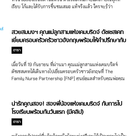
พิเศษด้วย ซึ่งดัชเชสเคทก็ได้เล่าย้อนไปในสมัย ดัชเชสเคทสมัย
Foundation มุ่งเน้นให้ความสำคัญกับ 5 ด้านอันได้แก่ สุขภาพ
เรียบ โก้และได้รับการชื่นชมเสมอ แท้จริงแล้ว ใครจะรู้ว่า
เป็นเฟรชชี่ ที่เธอได้รู้จักกับเจ้าชายวิลเลี่ยมนั้น เจ้าชายวิลเลี่ยม
จิต การอนุรักษ์ กองทัพ และการให้ความสำคัญกับคนรุ่นใหม่
ดัชเชสเคทเนี่ยไม่ได้ใส่ชุดใหม่ไปซะทุกงานหรอกนะ แต่ด้วย
เคยทำเมนูอย่าง สปาเก็ตตี้ […]
และพัฒนาการของเด็กวัยก่อนเข้าเรียน ซึ่งดัชเชสเคทให้ความ
รสนิยมทางด้านแฟชั่นของดัชเชสเคท ที่นำชุดต่างๆ มามิกซ์
สำคัญกับการส่งเสริมพัฒนาการของเด็กให้เหมาะสมกับวัยอย่าง
แอนด์แมตช์ (Mix and Match) กันได้อย่างลงตัวจนหลายๆ คน
สวยสมมงฯ คุณแม่ลูกสามแห่งเคมบริดจ์ ดัชเชสเคท
มาก เห็นได้ชัดว่าแนวทางการทำงานของดยุกและดัชเชสทั้งสอง
จำไม่ได้เลยด้วยซ้ำว่าเคยเห็นดัชเชสเคทในชุดนี้แล้ว อย่างล่าสุด
เยี่ยมครอบครัวครัวชาวอังกฤษพร้อมให้คำปรึกษากับ
คู่นั้นแตกต่างกัน การแยกตัวเพื่อดำเนินโครงการในเส้นทางของ
ขณะเดินทางไปร่วมงาน The Naming Ceremony For The
ตนเองอาจจะตอบโจทย์และสามารถสร้างการเปลี่ยนแปลงได้
เหล่าพ่อแม่มือใหม่
RSS Sir David Attenborough เราก็ได้เห็น ชุดเก่งขอ
ดารา
ตามจุดประสงค์ของโครงการนั่นเอง ความจริงแล้วเจ้าชายแฮร์รี่
งดัชเชสเคท ซึ่งเป็นโค้ทเดรสสีฟ้าที่ดัชเชสเคทใส่มาตั้งแต่ปี 2014
และดัชเชสเมแกน ดยุกและดัชเชสแห่งซัสเซ็กส์ได้เปิดตัว Sussex
เมื่อวันที่ 26 กันยายน 2562 ที่ผ่านมาเจ้าชายวิลเลี่ยมดยุกแห่ง
เมื่อวันที่ 19 กันยายน ที่ผ่านมา คุณแม่ลูกสามแห่งเคมบริดจ์
Royal The Foundation ซึ่งเป็นองค์กรการกุศลของดยุกและ
เคมบริดจ์ได้เสด็จร่วมงาน The Naming Ceremony For The
ดัชเชสเคทได้เดินทางไปเยี่ยมครอบครัวชาวอังกฤษที่ The
ดัชเชสแห่งซัสเซ็กส์โดยตรงตั้งแต่เมื่อช่วงเดือนกรกฎาคม ปี 2019
RSS Sir David Attenborough พร้อมกับดัชเชสเคทแห่งเคม
Family Nurse Partnership (FNP) ศูนย์ดูแลสำหรับคุณพ่อคุณ
ถึงแม้ว่า Royal Foundation จะก่อตั้งโดยสองพี่น้องแห่งราชวงศ์
บริดจ์ ทำให้เราได้เห็นลุคของดัชเชสเคทในโค้ทเดรสตัวเก่งอีก
แม่มือใหม่ที่มีอายุ 24 ปี หรือต่ำกว่า เพื่อให้คำแนะนำและคำ
อังกฤษอย่างเจ้าชายวิลเลี่ยมและเจ้าชายแฮร์รี่ตั้งแต่ปี 2009 แต่
ครั้ง เป็นที่ทราบกันดีว่า Alexander McQueen เป็นหนึ่งใน
ปรึกษาแก่เหล่าพ่อแม่มือใหม่ ศูนย์ The Family Nurse
สุดท้ายแล้วทั้งสองพระองค์ก็เลือกเดินตามเส้นทางของตนเอง
แบรนด์โปรดของดัชเชสเคท สังเกตได้จากลุคสวยๆ ขอ
Partnership (FNP) จัดตั้งขึ้นเพื่อเป็นศูนย์ที่ให้พ่อแม่มือใหม่ได้
โดยมีพระชายาคอยสนับสนุนกิจกรรมการกุศลต่างๆ ของทั้ง
น่ารักคูณสอง! สองพี่น้องแห่งเคมบริดจ์ กับการไป
งดัชเชสเคทในการร่วมงาน Trooping The Colour แต่ละปีก็
มาเจอผู้เชี่ยวชาญรวมถึงอาสาสมัครที่มีความเชี่ยวชาญในการ
สองพระองค์ ข้อมูลบางส่วนจาก People Text: Seasons
โรงเรียนพร้อมกันวันแรก (มีคลิป)
เห็นดัชเชสเคทในโค้ทเดรสสวยๆ จาก […]
เลี้ยงดูเด็ก โดยครอบครัวที่เข้าร่วมโครงการจะได้รับการดูแล
Photo: […]
ตั้งแต่ช่วงตั้งครรภ์จนกระทั่งลูกของพวกเขามีอายุ 2 ปี โดย
ดารา
โครงการนี้มีเป้าหมายที่จะสร้างสุขภาพที่ดีให้แก่เหล่าคุณแม่ตั้ง
ครรภ์และให้เด็กๆ ที่คลอดออกมามีสุขภาพแข็งแรงและมี