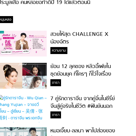
ระมูลเสื้อ คนหล่อขอทำดีปี 19 ได้แล้วตอนนี้
หนุ่มหล่อ
สวยให้สุด CHALLENGE X
น้องฉัตร
ความงาม
ย้อน 12 ลุคของ หลิวอี้เฟยใน
ชุดย้อนยุค ที่ใครๆ ก็ไว้ใจเรื่อง
ความสวย!
ดารา
7 คู่รักดาราจีน จากคู่จิ้นในซีรี่ย์
จีนสู่คู่จริงในชีวิต #ฟินยันนอก
จอ
ดารา
หมอเจี๊ยบ-ลลนา พาไปส่องของ