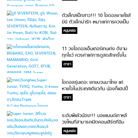
ตัวเล็กสเป็กสาว!!! 10 ไอดอลชายไซส์
มินิ ตัวเล็กน่ารัก เหมาะแก่การควงเป็น
แฟน
หนุ่มหล่อ
11 วงไอดอลเอ็นเตอร์เทนเก่ง ดีงาม
ทุกโชว์ ควรค่าแก่การดูสดสักครั้งใน
ชีวิต
ดารา
ไอดอลรุ่นเดอะ ยกขบวนมาไทย แค่
หายใจในประเทศเดียวกัน น้องก็แฮปปี้
แล้ว!!!
ดารา
ระดับพี่แล้วน้อง!!! บอยแบนด์เกาหลี
วงไหนที่สามารถเปิดคอนเสิร์ตที่อิม
แพค อารีน่า เมืองทองธานีได้
หนุ่มหล่อ