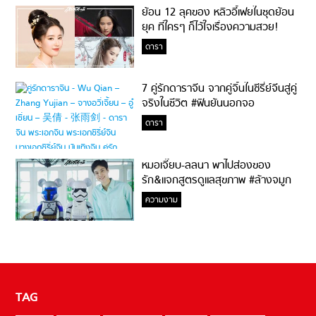
ย้อน 12 ลุคของ หลิวอี้เฟยในชุดย้อน
ยุค ที่ใครๆ ก็ไว้ใจเรื่องความสวย!
ดารา
7 คู่รักดาราจีน จากคู่จิ้นในซีรี่ย์จีนสู่คู่
จริงในชีวิต #ฟินยันนอกจอ
ดารา
หมอเจี๊ยบ-ลลนา พาไปส่องของ
รัก&แจกสูตรดูแลสุขภาพ #ล้างจมูก
ไม่ยากจะสอนให้
ความงาม
TAG