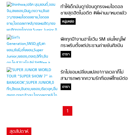
ทำให้เด็กมันดู!ย้อนดูทรงผมไอดอล
ชายสุดฮิตในอดีต #พี่ผ่านมาหมดแล้ว
น้อง
หนุ่มหล่อ
พีคทุกปี!งานฮาโลวีน SM เล่นใหญ่ไฟ
กระพริบตั้งแต่ประธานค่ายยันศิลปิน
ดารา
รักไม่ยอมเปลี่ยนแปลง!กาลเวลาก็ไม่
สามารถพรากความรักที่เอลฟ์ไทยมีต่อ
Super Junior ได้ #จะแก่ไปด้วยกัน
ดารา
1
สุดสัปดาห์