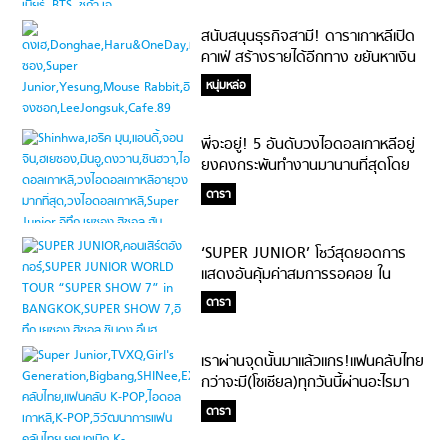
สนับสนุนธุรกิจสามี! ดาราเกาหลีเปิด
คาเฟ่ สร้างรายได้อีกทาง ขยันหาเงิน
ตัวเป็นเกลียวหัวเป็นน๊อต #ปักไว้ไปตาม
หนุ่มหล่อ
ผู้
พี่จะอยู่! 5 อันดับวงไอดอลเกาหลีอยู่
ยงคงกระพันทำงานมานานที่สุดโดย
ไม่มีการพักกิจกรรมวง
ดารา
‘SUPER JUNIOR’ โชว์สุดยอดการ
แสดงอันคุ้มค่าสมการรอคอย ใน
คอนเสิร์ตอังกอร์ ‘SUPER JUNIOR
ดารา
WORLD TOUR “SUPER SHOW
7” in BANGKOK’
เราผ่านจุดนั้นมาแล้วแกร!แฟนคลับไทย
กว่าจะมี(โซเชียล)ทุกวันนี้ผ่านอะไรมา
บ้าง #รักทางไกลส่งใจไปเกาหลี
ดารา