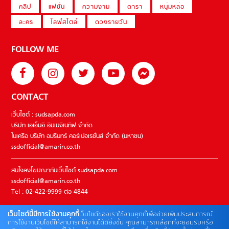
คลิป
แฟชั่น
ความงาม
ดารา
หนุ่มหล่อ
ละคร
ไลฟ์สไตล์
ดวงรายวัน
FOLLOW ME
CONTACT
เว็บไซต์ : sudsapda.com
บริษัท เอเอ็มอี อิมเมจิเนทีฟ จำกัด
ในเครือ บริษัท อมรินทร์ คอร์เปอเรชั่นส์ จำกัด (มหาชน)
ssdofficial@amarin.co.th
สนใจลงโฆษณากับเว็บไซต์ sudsapda.com
ssdofficial@amarin.co.th
Tel : 02-422-9999 ต่อ 4844
เว็บไซต์นี้มีการใช้งานคุกกี้
เว็บไซต์ของเราใช้งานคุกกี้เพื่อช่วยเพิ่มประสบการณ์
ติดต่อแจ้งปัญหาหรือร้องเรียน
การใช้งานเว็บไซต์ให้สามารถใช้งานได้ดียิ่งขึ้น คุณสามารถเลือกที่จะยอมรับหรือ