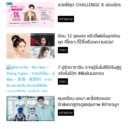
สวยให้สุด CHALLENGE X น้องฉัตร
ความงาม
ย้อน 12 ลุคของ หลิวอี้เฟยในชุดย้อน
ยุค ที่ใครๆ ก็ไว้ใจเรื่องความสวย!
ดารา
7 คู่รักดาราจีน จากคู่จิ้นในซีรี่ย์จีนสู่คู่
จริงในชีวิต #ฟินยันนอกจอ
ดารา
หมอเจี๊ยบ-ลลนา พาไปส่องของ
รัก&แจกสูตรดูแลสุขภาพ #ล้างจมูก
ไม่ยากจะสอนให้
ความงาม