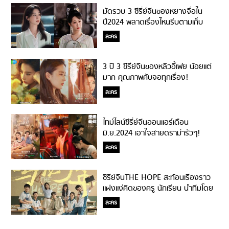
มัดรวบ 3 ซีรี่ย์จีนของหยางจื่อใน
ปี2024 พลาดเรื่องไหนรีบตามเก็บ
ด่วน!
ละคร
3 ปี 3 ซีรี่ย์จีนของหลิวอี้เฟย น้อยแต่
มาก คุณภาพคับจอทุกเรื่อง!
ละคร
ไทม์ไลน์ซีรี่ย์จีนออนแอร์เดือน
มิ.ย.2024 เอาใจสายดราม่ารัวๆ!
ละคร
ซีรี่ย์จีนTHE HOPE สะท้อนเรื่องราว
แฝงแง่คิดของครู นักเรียน นำทีมโดย
จางรั่วหยุน!
ละคร