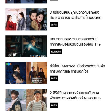
3 ซีรี่ย์จีนย้อนยุคแนวความรักของ
ศิษย์-อาจารย์ เอาใจสายโรแมนติกด
ราม่า!
ละคร
บทบาทหมอนิติเวชของหลัวอวิ๋นซี
ท้าทายฝีมือในซีรี่ย์จีนเรื่องใหม่ The
Truth Within!
หนุ่มหล่อ
ซีรี่ย์จีน Married เมื่อชีวิตแต่งงานคือ
การบงการและการนอกใจ!
ละคร
2 ซีรี่ย์จีนจากการร่วมงานกันของ
ฟ่านเฉิงเฉิง-หวังอันอวี่ ผลงานแนว
ดราม่าชวนติดตาม!
ละคร