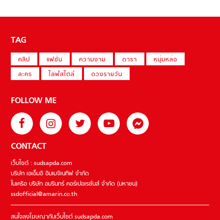
TAG
คลิป
แฟชั่น
ความงาม
ดารา
หนุ่มหล่อ
ละคร
ไลฟ์สไตล์
ดวงรายวัน
FOLLOW ME
CONTACT
เว็บไซต์ : sudsapda.com
บริษัท เอเอ็มอี อิมเมจิเนทีฟ จำกัด
ในเครือ บริษัท อมรินทร์ คอร์เปอเรชั่นส์ จำกัด (มหาชน)
ssdofficial@amarin.co.th
สนใจลงโฆษณากับเว็บไซต์ sudsapda.com