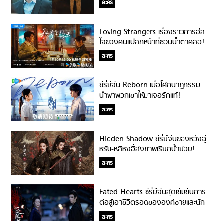
ละคร
Loving Strangers เรื่องราวการฮีล
ใจของคนแปลกหน้าที่ชวนน้ำตาคลอ!
ละคร
ซีรี่ย์จีน Reborn เมื่อโศกนาฏกรรม
นำพาพวกเขาให้มาเจอรักแท้!
ละคร
Hidden Shadow ซีรี่ย์จีนของหวังฉู่
หรัน-หลี่หงอี้ส่งภาพเรียกน้ำย่อย!
ละคร
Fated Hearts ซีรี่ย์จีนสุดเข้มข้นการ
ต่อสู้เอาชีวิตรอดขององค์ชายและนัก
ธนูหญิง!
ละคร