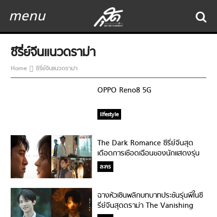
menu
ซีรี่ย์จีนแนวดราม่า
Home
ซีรี่ย์จีนแนวดราม่า
OPPO Reno8 5G
lifestyle
The Dark Romance ซีรี่ย์จีนสุด
เดือดการเชือดเฉือนของนักแสดงรุ่น
ใหญ่ที่พลาดไม่ได้!
ละคร
ฉางหัวเซินพลิกบทบาทประชันรุ่นพี่ในซี
รี่ย์จีนสุดดราม่า The Vanishing
Beauty !