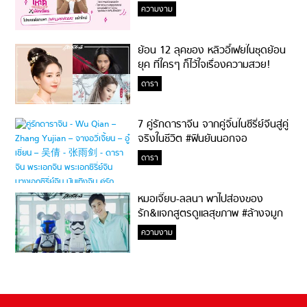
ความงาม
ย้อน 12 ลุคของ หลิวอี้เฟยในชุดย้อน
ยุค ที่ใครๆ ก็ไว้ใจเรื่องความสวย!
ดารา
7 คู่รักดาราจีน จากคู่จิ้นในซีรี่ย์จีนสู่คู่
จริงในชีวิต #ฟินยันนอกจอ
ดารา
หมอเจี๊ยบ-ลลนา พาไปส่องของ
รัก&แจกสูตรดูแลสุขภาพ #ล้างจมูก
ไม่ยากจะสอนให้
ความงาม