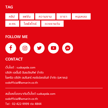
TAG
คลิป
แฟชั่น
ความงาม
ดารา
หนุ่มหล่อ
ละคร
ไลฟ์สไตล์
ดวงรายวัน
FOLLOW ME
CONTACT
เว็บไซต์ : sudsapda.com
บริษัท เอเอ็มอี อิมเมจิเนทีฟ จำกัด
ในเครือ บริษัท อมรินทร์ คอร์เปอเรชั่นส์ จำกัด (มหาชน)
ssdofficial@amarin.co.th
สนใจลงโฆษณากับเว็บไซต์ sudsapda.com
ssdofficial@amarin.co.th
Tel : 02-422-9999 ต่อ 4844