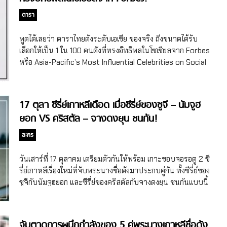
Baeksang Arts Awards Popularity Award ฝ่ายชาย คิมซอน
โฮ ต้องบอกก่อนว่ารางวัล Popularity Award ไม่ได้มีแค่นักแสดง
ดารา
นะจ๊ะ ยังมีคนบันเทิงที่เข้าชิงในสายวาไรตี้ก็สิทธิ์เข้าชิงด้วย ซึ่ง
สุดฯ จะมาเริ่มกันที่ฝ่ายชาย บอกเลยการแข่งขันแอบดุเดือดนะจ๊ะ
พูดได้เลยว่า ดาราไทยดังระดับเอเชีย ของจริง ถึงขนาดได้รับ
ย้อนกลับไปตั้งแต่ช่วงเปิดโหวต คิมซอนโฮก็ขึ้นมาฟาดอันดับ 1
เลือกให้เป็น 1 ใน 100 คนดังที่ทรงอิทธิพลในโซเชียลจาก Forbes
ตั้งแต่ตอนนั้น และยังครองอันดับ 1 มาถึงวันที่ […]
หรือ Asia-Pacific’s Most Influential Celebrities on Social
Media (Asia’s 100 Digital Stars) แล้วไม่ได้ติดแค่คนเดียว ติด
ไปถึง 5 คนเลยจ้า
17 ตุลา ซีรี่ย์เกาหลีเดือด เมื่อซีรี่ย์ของซูจี – นัมจูฮ
ยอก VS คริสตัล – จางดงยุน ชนกัน!
ละคร
วันเสาร์ที่ 17 ตุลาคม เตรียมตัวกันให้พร้อม เกาะขอบจอรอดู 2 ซี
รี่ย์เกาหลีเรื่องใหม่ที่จับพระนางชื่อดังมาประกบคู่กัน ทั้งซีรี่ย์ของ
ซูจีกับนัมจูฮยอก และซีรี่ย์ของคริสตัลกับจางดงยุน ชนกันแบบนี้
คนดูทำไงดีคะ
จับตาดูการผนึกกำลังของ 5 คู่พระนางเกาหลีชื่อดัง