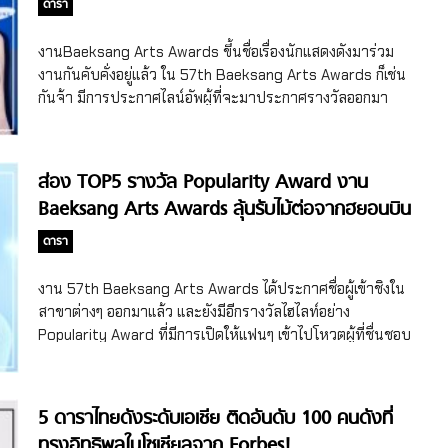
ดารา
มาก็สนุกแล้ว เรื่องดำเนินเร็ว และมีการเท้าความให้เข้าใจเนื้อ
จะรู้สึกเชื่อมโยงได้ โดยผู้กำกับอีกเยบยอกเล่าว่า “ผมว่าคนหนุ่ม
เรื่องต่างๆ ด้วย เรียกว่าเขียนบทออกมาได้กระชับดีมาก และยัง
สาวยุคนี้ยุ่งกว่าสมัยเราๆ มาก การใช้ชีวิตที่ยุ่งขนาดนั้นย่อมทำให้
งานBaeksang Arts Awards ขึ้นชื่อเรื่องนักแสดงดังมาร่วม
ครบทุกรสตั้งแต่ตอนแรกเลยเด้อ ทั้ง คอเมดี้ โรแมนติก ดราม่า แอ๊
พวกเขาต้องเผชิญความยากลำบากในเรื่องความรักอย่างแน่นอน”
งานกันคับคั่งอยู่แล้ว ใน 57th Baeksang Arts Awards ก็เช่น
กชั่น สืบสวน ไปจนถึงอบอุ่นหัวใจ ยิ่งเรื่องดำเนินไปก็ยิ่งสนุก
เพราะฉะนั้นเรื่อง Sweet & Sour (รักหวานอมเปรี้ยว) จะเล่าถึง
กันจ้า มีการประกาศไลน์อัพผู้ที่จะมาประกาศรางวัลออกมา
Police […]
ความรักที่ทั้งสุขและเศร้าที่ทำให้หัวใจของคุณวูบไหว แต่ขณะ
บอกเลยว่าปูเสื่อรอตั้งแต่วันนี้ ไลน์อัพดาราที่เข้าร่วมงาน 57th
เดียวกันก็แสดงให้ว่าความรักนั้น จะเปลี่ยนรสชาติไปตามกาล
Baeksang Arts Awards งาน 57th Baeksang Arts
เวลาได้อย่างไรบ้าง ตัวละครที่คนดูรู้สึกเชื่อมโยงกับชีวิตจริงได้
Awards จะจัดขึ้นในวันที่ 13 พฤษภาคม 2021 เวลา 19.00 น.
ส่อง TOP5 รางวัล Popularity Award งาน
ต่อเนื่องมาจากข้อที่แล้ว ด้วยความที่Sweet & Sour บอกเล่า
(ไทย) ส่วนพรมแดงจะเริ่มในเวลา 17.50 น. พูดเลยว่ารอคอยชม
Baeksang Arts Awards ลุ้นรับไม้ต่อจากฮยอนบิน
เรื่องราวที่พบเจอได้ในชีวิตจริง ตัวละครในเรื่องจึงสมจริงและ
ทุกปี ปี 2021 ก็เช่นกัน เพราะรายชื่อผู้เข้าชิงดีงามไม่พอ ไหนจะมี
ทำให้คนดูรู้สึกเชื่อมโยงได้โดยง่าย กับเรื่องราวของ จางฮยอก (รับ
– ซนเยจิน!
นักแสดงและดาราที่รับหน้าที่ประกาศรางวัลอีก สำหรับพิธีกร
ดารา
บทโดย จางกียง) เป็นคนที่ทุ่มเทกับอาชีพการงาน เขาได้โอกาส
ในงานปีนี้ยังคงเป็นพิธีกรชุดเดิมจากปีก่อน นั่นก็คือ ซูจีและชิน
ทำงานในบริษัทใหญ่ และพยายามทุ่มเทอย่างเต็มที่เพื่อให้ได้
ดงยอบ โดยขาดพัคโบกอมที่กำลังเข้ากรมรับใช้ชาติอยู่ ส่วนไลน์
งาน 57th Baeksang Arts Awards ได้ประกาศชื่อผู้เข้าชิงใน
บรรจุเป็นพนักงานประจำ จองดาอึน (รับบทโดย […]
อัพผู้ที่จะมาประกาศรางวัลในงานก็มีมากมาย ทั้งทีมผู้ได้รับ
สาขาต่างๆ ออกมาแล้ว และยังมีอีกรางวัลไฮไลท์อย่าง
รางวัลจาก 56th Baeksang Arts Awards ไม่ว่าจะเป็น ผู้
Popularity Award ที่มีการเปิดให้แฟนๆ เข้าไปโหวตผู้ที่ชื่นชอบ
กำกับบงจุนโฮ จาก Parasite, คิมฮีแอ, คังฮานึล, […]
ซึ่งหลังเปิดโหวตมาได้ 5 วัน เห็นคะแนนของระดับต้นๆ ทะลุ
แสนกันเรียบร้อย จะมีใครกันบ้างที่ตอนนี้ครอง TOP5 คะแนน
โหวตสูงสุด โดยนับถึงวันที่ 7 พฤษภาคม 2021 ถึงเวลา 11.30 น.
5 ดาราไทยดังระดับเอเชีย ติดอันดับ 100 คนดังที่
ไปส่องกัน ใครจะคว้ามงฯ Popularity Award ประจำงาน 57th
ทรงอิทธิพลในโซเชียลจาก Forbes!