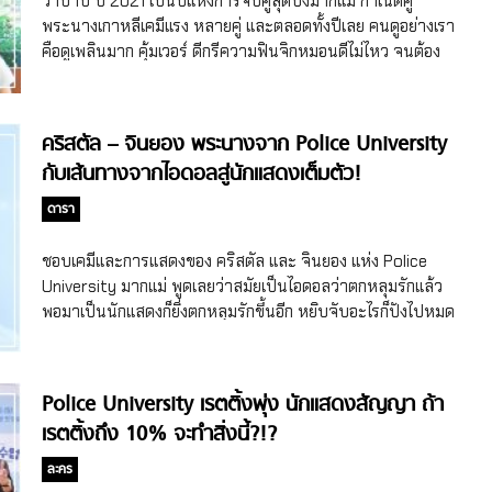
ว่าบาป ปี 2021 เป็นปีแห่งการจับคู่สุดปังมากแม่ กำเนิดคู่
Goblin, Mr.Sunshine และ Sweet Home พร้อมพระนางเรื่อง
พระนางเกาหลีเคมีแรง หลายคู่ และตลอดทั้งปีเลย คนดูอย่างเรา
ดีกรีนักแสดงตัวท็อปของเกาหลี ได้แก่ จอนจีฮยอน และจูจีฮุน นำ
คือดูเพลินมาก คุ้มเวอร์ ดีกรีความฟินจิกหมอนดีไม่ไหว จนต้อง
เสนอออริจินัลซีรี่ย์เกาหลีเรื่อง Jirisan […]
ขอเอามาอวยยศสักหน่อย ปี 2021 ปีแห่ง พระนางเกาหลีเคมีแรง
ทำคนดูฟินตัวแตก ซงจุงกิ- ชอนยอบิน มาที่คู่แรกก็ต้องขออวยยศ
พระนางจากซีรี่ย์เกาหลีเรื่อง Vincenzo อย่างซงจุงกิและชอนยอ
คริสตัล – จินยอง พระนางจาก Police University
บิน ที่ตัวซีรี่ย์อาจจะไม่ได้เน้นเส้นเรื่องความรักหรือมีซีนหวานๆ
กับเส้นทางจากไอดอลสู่นักแสดงเต็มตัว!
มาให้ดูไม่หยุด แต่ความเป็นคู่พาร์ทเนอร์ที่แสนรู้ใจและเข้าขากัน
ของคุณทนายทั้งสองก็ทำให้เราเห็นเคมีที่พลุ่งพล่านแม้จะไม่ต้อง
ดารา
แสดงฉากโรแมนติกก็ตาม แถมซงจุงกิก็เลือกชอนยอบินเป็นนัก
แสดงในเรื่อง Vincenzo ที่เคมีเข้ากับตัวเองที่สุด บอกเลยคู่นี้เคมีดี
ชอบเคมีและการแสดงของ คริสตัล และ จินยอง แห่ง Police
ทั้งในและนอกจอจริงๆ ซงคัง – ฮันโซฮี แหมมมม….ถ้าพูดถึงคู่
University มากแม่ พูดเลยว่าสมัยเป็นไอดอลว่าตกหลุมรักแล้ว
พระนางเคมีแร๊งทั้งในและนอกจอจนเกิดกระแสจิ้นหนักมาก ก็
พอมาเป็นนักแสดงก็ยิ่งตกหลุมรักขึ้นอีก หยิบจับอะไรก็ปังไปหมด
ต้องมีคู่ซงคังและฮันโซฮี จากซีรี่ย์เกาหลีเรื่อง Nevertheless สิ
คริสตัล – จินยอง ไอดอลที่พลิกเส้นทางมาสายนักแสดงแบบสุด
จ๊ะ เป็นคู่ที่เคมี เข้ากันมากกกกกกก ยิ่งในเรื่องมีฉากโรแมนติก
ปัง เห็นคริสตัลและจินยองการแสดงดีและดูเพลินแบบนี้ จริงๆ
ค่อนข้างเยอะ ซงคังและฮันโซฮีก็แสดงให้เห็นว่าเล่นได้เคมี ฟิสิกส์
แล้วทั้งสองคนเป็นไอดอลมาก่อนนะจ๊ะ แถมมีชื่อเสียงด้วย โดย
Police University เรตติ้งพุ่ง นักแสดงสัญญา ถ้า
ชีวะพลุ่งพล่านเบอร์สุด ตัดภาพไปที่นอกจอก็เคมีดีอีก งานนี้
คริสตัลเคยเป็นสมาชิกของวง f(x) เกิร์ลกรุ๊ปจากค่าย SM ที่เดบิ
เรตติ้งถึง 10% จะทำสิ่งนี้?!?
แฟนๆ ก็เลยขอจับจิ้นออกแรงเชียร์คู่นี้กันสักหน่อย หมอนฉันขาด
วต์เมื่อปี 2009 ตอนนั้นคริสตัลอายุแค่ 15 ปีเท่านั้นเอง แต่ความ
ไปสิบใบพูดเลย คิมบอม – รยูฮเยยอง ยอมใจความเคมีเข้าขากัน
สามารถแสนปัง เป็นทั้งลีดโวคอลของวง ไหนจะรับหน้าที่เซ็นเต
ละคร
มากๆ ของคู่พระนางจากซีรี่ย์เกาหลีเรื่อง Law School เพราะใน
อร์หลายๆ เพลง ยังไม่พอ! ความสวยก็เปล่งประกายมาก จนถูกยก