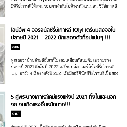
ชอบในซีรี่ย์เกาหลี แถมได้เล่นคู่กันเป็นพระนางไปเลย ในซีรี่ย์
มีซีรี่ย์เกาหลีให้ดูจนขอบตาดำกันไปข้างหนึ่งแน่นอน ซีรี่ย์เกาหลี
เกาหลีเรื่อง Crazy Love เป็นซีรี่ย์เกาหลีแนวโรแมนติกคอเมดี้
ปี 2022 ต่อคิวยาวให้ชมแบบ Non-Stop Juvenile Justice
ที่มาพร้อมกับเรื่องราวหักมุมสุดเซอร์ไพรส์ในทุกตอน แถมยังมี
(คิมฮเยซู) Juvenile Justice ซีรี่ย์เกาหลีจากบ้าน Netflix ที่ขน
ความฮาแบบสุดติ่ง และเรื่องราวความรักที่คาดไม่ถึง Crazy
นักแสดงปังมาเป็นล้นจออีกแล้วแม่ ทั้ง คิมฮเยซู นักแสดงหญิงตัว
ไลน์อัพ 4 ออริจินัลซีรี่ย์เกาหลี iQiyi เตรียมลงจอใน
Love จะเล่าถึงเรื่องราวความรักที่คาดไม่ถึงว่าจะเกิดขึ้นได้
แม่ พร้อมด้วยอีซองมิน คิมมูยอล และอีจองอึน นำเสนอเรื่องราว
ปลายปี 2021 – 2022 นักแสดงตัวท็อปแน่นๆ !!!
ระหว่างเจ้านายและลูกน้องที่มีความเคียดแค้นที่แปรเปลี่ยนไป
ของผู้พิพากษาที่มีหน้าที่ตัดสินคดีของเด็กและเยาวชน ซึ่งเธอมี
เป็นความรักสุดหวานซึ้งกินใจ พวกเราจะได้เห็นความรักแบบ
ความเกลียดชังผู้กระทำผิดที่เป็นเด็กและเยาวชน แถมเธอยังเต็ม
ละคร
แฟนตาซีเบาสมองของคู่พระเอกนางเอกที่เคมีบนจอเข้ากันแบบ
ไปด้วยความเยือกเย็น โดยในเรื่องจะแสดงให้เห็นถึงชีวิตการ
สุดๆ บอกเลยแค่จากทีเซอร์ บวกตอนควงกันไปประกาศรางวัลใน
ทำงานและความกังวลของเหล่าผู้พิพากษา เป็นอีกเรื่องที่น่า
พูดเลยว่าบ้านอ้ายฉีอี้เขาก็ไม่ยอมเหมือนกันนะจ๊ะ เพราะช่วง
งาน KBS Drama Awards 2021 ก็เห็นเคมีที่เข้าขากันแล้ว […]
ติดตามมาก จะออนแอร์ให้ชมวันที่ 25 กุมภาพันธ์ 2022 นี้
ปลายปี 2021 ถึงต้นปี 2022 เตรียมปล่อย ออริจินัลซีรี่ย์เกาหลี
Business Proposal (อันฮโยซอบ – คิมเซจอง) อันฮโยซอบกลับ
iQiyi มาถึง 4 เรื่อง หลังปี 2021 เริ่มมีออริจินัลซีรี่ย์เกาหลีเป็นของ
มาในยุคปัจจุบันแล้ว หลังจากแวะไปเล่นแนวย้อนยุคมาจนอิ่ม
ตัวเอง ขอบอกเลยว่าแต่ละเรื่องพล็อตก็น่าสนใจหนึ่ง นักแสดงก็
แถมรอบนี้เกียมใส่สูทผูกไทเป็นคุณ CEO หนุ่มรูปหล่อที่ไปนัด
ปังสอง พอเห็นไลน์อัพแล้ว ขอปักชมทุกเรื่องไปเลยค่าาาาา ออริจิ
บอด แล้วเจอกับพนักงานในออฟฟิศของตัวเองที่ถูกเพื่อนขอให้มา
นัลซีรี่ย์เกาหลี iQiyi แรงส่งท้ายปลายปียาวถึงปี 2022 Jirisan
5 คู่พระนางเกาหลีเคมีแรงแห่งปี 2021 ทั้งในและนอก
นัดบอดแทน เธอจึงต้องพยายามปกปิดตัวเองไม่ให้คุณ CEO ล่วง
วันที่ 23 ตุลาคม 2021 นี้ ในที่สุด iQiyi ก็ได้ฤกษ์ปล่อยซีรี่ย์เกาหลี
จอ จนเกิดแรงจิ้นหนักมาก!!!
รู้เข้าว่าเธอคือพนักงานในบริษัทของเขา จะออนแอร์ในวันที่ 28
ฟอร์มยักษ์ที่เป็นไพ่เด็ดของiQiyi เลยก็ว่าได้ เพราะดึงนักเขียนมือ
กุมภาพันธ์นี้ พร้อมซับไทยที่ […]
ทองอย่างนักเขียนคิมอึนฮีผู้ปั้น Kingdom โด่งดังไปทั่วโลกแล้ว
ดารา
มาเจอกับผู้กำกับอีอึงบกที่ผ่านการกำกับซีรี่ย์เกาหลีดังๆ ทั้ง
Dream High, School 2013, Descendants of the Sun,