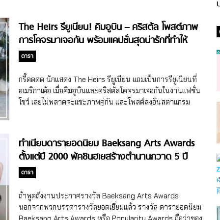
ป
The Heirs รียูเนียน! คิมอูบิน – คริสตัล โพสต์ภาพ
การโคจรมาเจอกัน พร้อมแคปชั่นสุดน่ารักที่ทำให้
อมยิ้ม!
ดารา
กรี๊ดดดด นักแสดง The Heirs รียูเนียน แถมเป็นการรียูเนียนที่
อเมริกาเด้อ เมื่อคิมอูบินและคริสตัลโคจรมาเจอกันในงานแฟชั่น
โชว์ เลยไม่พลาดจะแชะภาพคู่กัน และโพสต์ลงอินสตาแกรม
พร้อมแคปชั่นที่บอกเลยว่าแฟนซีรี่ย์เกาหลีเรื่อง The Heirs เห็น
แล้วต้องยิ้มแก้มปริแน่นอน
ทำเนียบดารายอดนิยม Baeksang Arts Awards
ตั้งแต่ปี 2000 พัคชินฮเยสร้างตำนานกวาด 5 ปี
รวด!
ดารา
ถ้าพูดถึงงานประกาศรางวัล Baeksang Arts Awards
นอกจากพวกบรรดารางวัลยอดเยี่ยมแล้ว รางวัล ดารายอดนิยม
Baeksang Arts Awards หรือ Popularity Awards ถือว่าของ