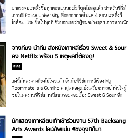
เรื่องแทบไม่มีฉากโรแมนติกของคิมบอมและรยูฮเยยองแบบ
มาพูดถึงเรื่องวิชวลอยู่บ่อยๆ เรียกว่าคริสตัลเป็นสมาชิกที่รับ
มาแรงจนเรตติ้งขึ้นทุกตอนแบบอะไรก็ฉุดไม่อยู่แล้ว สำหรับซีรี่ย์
โจ่งแจ้งเลย […]
หน้าที่สำคัญในวง และยังมีแฟนคลับเยอะด้วย ตัววงก็ดังระเบิด
เกาหลี Police University ที่ออกอากาศไปแค่ 4 ตอน เรตติ้งก็
ระดับเกิร์ลกรุ๊ปแถวหน้าของวงการเลยแม่ เส้นทางในฐานะไอ
ใกล้จะ 10% ขึ้นไปทุกที ซึ่งบอกเลยว่าผู้ชมอย่างสุดฯ ภาวนาหนัก
ดอลไปได้ดีมาก ในขณะเดียวกันคริสตัลก็ได้ชิมลางงานแสดง
มากขอให้ถึง เพราะนักแสดงได้ให้คำมั่นสัญญาบางอย่างไว้จ้า
ตั้งแต่ปี 2010 หรือหลังจากเดบิวต์ได้แค่ 1 ปีในซีรี่ย์เกาหลีเรื่อง
Police University ซีรี่ย์เกาหลีเล่าเรื่องในโรงเรียนตำรวจที่กำลัง
More Charming by the Day ก่อนจะร่วมแสดงในซิตคอมเรื่อง
ครองใจผู้ชม ชื่อเรื่องก็บอกอยู่แล้วว่า Police University ต้องเป็น
จางกียง นำทีม ส่งหนังเกาหลีเรื่อง Sweet & Sour
High Kick 3: Revenge of […]
เรื่องราวที่เกิดขึ้นในโรงเรียนตำรวจแน่นอน ซึ่งจะมีเหตุการณ์ที่
ลง Netflix พร้อม 5 เหตุผลที่ต้องดู!
ทำให้อาจารย์และนักเรียนได้ร่วมมือกันในการตามหาอาชญกร
พร้อมกับได้เรียนรู้การเป็นตำรวจที่ดี โดยเล่าผ่าน “คังซอนโฮ”
ละคร
ชายหนุ่มที่เพิ่งเรียนจบมัธยมปลายแต่เขาไม่มีความฝันอะไรเลยใน
ชีวิต จนกระทั่งได้เจอกับ “โอคังฮี” สาวสวยสุดเก่งและยังมีความ
แค่นี้ก็หลงจางกียงไม่ไหวแล้ว อินกับซีรี่ย์เกาหลีเรื่อง My
มุ่งมั่นเป็นเลิศที่ทำให้คังซอนโฮตกหลุมรักตั้งแต่แรกพบ เมื่อคัง
Roommate is a Gumiho ล่าสุดพ่อคุณยังเตรียมมาเขย่าหัวใจผู้
ซอนโฮรู้ว่าโอคังฮีจะเข้าเรียนในโรงเรียนตำรวจ เขาก็ตัดสินใจ
ชมในผลงานซีรี่ย์เกาหลีแนวรอมคอมเรื่อง Sweet & Sour อีก
สอบเข้าตำรวจ เรียกว่าความรักทำให้คังซอนโฮค้นพบเส้นทาง
บอกเลยว่าน่าดูมาก ความน่าสนใจของ Sweet & Sour ผลงาน
ความฝันของตัวเองนะจ๊ะ แต่ความพีคคือกว่าคังซอนโฮจะเข้า
หนังรอมคอมจากเกาหลีบน Netflix ชีวิตรักที่อยู่บนพื้นฐานของ
เรียนในโรงเรียนตำรวจก็มีอุปสรรคเกิดขึ้น เมื่อเขาดันมีเรื่อง
ความเป็นจริง ปกติเราจะเห็นหนังรักโรแมนติกประดุจเทพนิยาย
นักแสดงเกาหลีตบเท้าเข้าร่วมงาน 57th Baeksang
บาดหมางกับ “ยูดงมัน” อาจารย์ในโรงเรียนตำรวจเข้า ก่อนที่จะ
กันมาหลายเรื่อง แต่ Sweet & Sour จะเป็นภาพยนตร์รักที่เล่า
Arts Awards ไลน์อัพแน่น #ซงจุงกิก็มา
มีเหตุการณ์ต่างๆ เกิดขึ้นที่ทำให้คังซอนโฮค่อยๆ เรียนรู้และ
เรื่องตามพื้นฐานความเป็นจริงตามคำบอกเล่าของผู้กำกับ และ
เติบโตในการเป็นตำรวจ บอกเลยว่าเปิดเรื่องPolice University
ยังบอกอีกว่าเรื่องนี้จะเป็นเรื่องราวความรักในแบบที่คนหนุ่มสาว