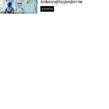
รัก&แจกสูตรดูแลสุขภาพ
#ล้างจมูกไม่ยากจะสอนให้
ความงาม