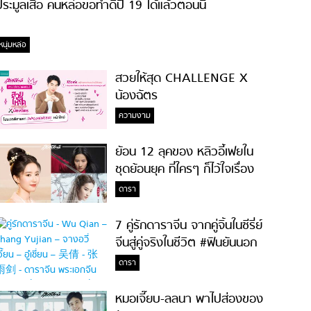
ระมูลเสื้อ คนหล่อขอทำดีปี 19 ได้แล้วตอนนี้
หนุ่มหล่อ
สวยให้สุด CHALLENGE X
น้องฉัตร
ความงาม
ย้อน 12 ลุคของ หลิวอี้เฟยใน
ชุดย้อนยุค ที่ใครๆ ก็ไว้ใจเรื่อง
ความสวย!
ดารา
7 คู่รักดาราจีน จากคู่จิ้นในซีรี่ย์
จีนสู่คู่จริงในชีวิต #ฟินยันนอก
จอ
ดารา
หมอเจี๊ยบ-ลลนา พาไปส่องของ