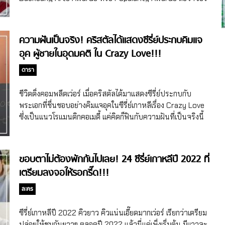
คู่กันอยู่เด้อ ซึ่งทำเนียบดาราที่เคยได้รางวัลนี้โดยส่วนใหญ่มักจะ
เป็นตัวท็อป สุดฯ เลยจะพาไปส่องผู้ที่เคยได้รับรางวัล
Popularity Awards ตั้งแต่ปี 2000 เป็นต้นไปกันว่าใครเคยได้
ความฝันเป็นจริง! คริสตัลได้แสดงซีรี่ย์ประกบคิมแจ
มาแล้วบ้าง ดารายอดนิยม Baeksang Arts Awards ก่อนที่จะ
อุค ผู้ชายในอุดมคติ ใน Crazy Love!!!
ไปส่องว่าใครได้รางวัล Popularity Awards จากงานประกาศ
รางวัล Baeksang Arts Awards ไปแล้วบ้าง สุดฯ ต้องขอเท้า
ดารา
ความก่อนว่างาน Baeksang Arts Awards มีมาตั้งแต่ปี 1965
แล้ว แต่รางวัล Popularity Awards เริ่มมีขึ้นตั้งแต่ปี 1985 ใน
ชีวิตติ่งคอมพลีตเว่อร์ เมื่อคริสตัลได้มาแสดงซีรี่ย์ประกบกับ
งาน Baeksang Arts Awards ครั้งที่ 21 พอไปดูชื่อผู้ได้รับ
พระเอกที่ชื่นชอบอย่างคิมแจอุคในซีรี่ย์เกาหลีเรื่อง Crazy Love
รางวัลช่วงปี 1985 […]
ซึ่งเป็นแนวโรแมนติกคอเมดี้ แค่คิดก็ฟินกับความฝันที่เป็นจริงนี้
ของคริสตัลแล้ว Crazy Love การโคจรมาเจอกันของดาราและ
แฟนคลับของเขา ย้อนกลับไปเมื่อ 12 ปีที่แล้วในปี 2010 คริสตัล
เคยให้สัมภาษณ์กับสื่อเกาหลีสมัยที่วิคตอเรีย สมาชิกในวง f(x)
ขอบตาไม่ต้องพักกันไปเลย! 24 ซีรี่ย์เกาหลีปี 2022 ที่
เข้าร่วมรายการ We Got Married กับนิชคุณ 2PM ซึ่งตอนนั้น
เตรียมลงจอให้รอกรี๊ด!!!
คริสตัลตอบสื่อว่าถ้าได้เข้าร่วมรายการ อยากจะจับคู่แต่งงา
นกับคิมแจอุค พร้อมยอมรับว่าเป็นแฟนคลับของคิมแจอุค และคิม
ละคร
แจอุคเป็นผู้ชายในอุดมคติของคริสตัล คริสตัลบอกว่าคิมแจอุคห
ล่อมากในซีรี่ย์เกาหลีเรื่อง Bad Guy ที่ออนแอร์ทางช่อง SBS เมื่อ
ซีรี่ย์เกาหลีปี 2022 คิวยาว คิวแน่นเอี๊ยดมากเว่อร์ เรียกว่าเตรียม
ปี 2010 และแล้ว 12 ปีผ่านไปคริสตัลก็ได้มาเจอกับผู้ชายที่เธอชื่น
ปล่อยให้ชมกันยาวๆ ตลอดปี 2022 แล้วนี่แค่เพิ่งเริ่มต้น มีแววจะ