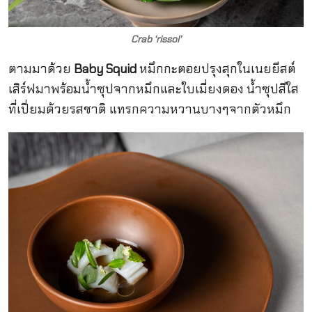
Crab ‘rissol’
ตามมาด้วย
Baby Squid
หมึกกะตอยปรุงสุกในเนยยีสต์
เสิร์ฟมาพร้อมน้ำซุปจากหมึกและใบเมี่ยงดอง น้ำซุปสีใส
ที่เปี่ยมด้วยรสชาติ แทรกความหวานบางๆจากตัวหมึก