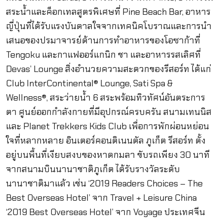
สระน้ำและค็อกเทลสูตรพิเศษที่ Pine Beach Bar, อาหาร
ญี่ปุ่นที่ได้รับแรงบันดาลใจจากเทคนิคโบราณและการนำ
เสนอของปรมาจารย์ด้านการทำอาหารของโอซาก้าที่
Tengoku และกาแฟออร์แกนิก ชา และอาหารรสเลิศที่
Devas’ Lounge สิ่งอำนวยความสะดวกของรีสอร์ท ได้แก่
Club InterContinental® Lounge, Sati Spa &
Wellness®, สระว่ายน้ำ 6 สระพร้อมทิวทัศน์อันตระการ
ตา ศูนย์ออกกำลังกายที่มีอุปกรณ์ครบครัน สนามเทนนิส
และ Planet Trekkers Kids Club เพื่อการพักผ่อนหย่อน
ใจที่หลากหลาย อินเตอร์คอนติเนนตัล ภูเก็ต รีสอร์ท ตั้ง
อยู่บนพื้นที่เงียบสงบของหาดกมลา ขับรถเพียง 30 นาที
จากสนามบินนานาชาติภูเก็ต ได้รับรางวัลระดับ
นานาชาติมาแล้ว เช่น ‘2019 Readers Choices – The
Best Overseas Hotel’ จาก Travel + Leisure China
‘2019 Best Overseas Hotel’ จาก Voyage ประเทศจีน