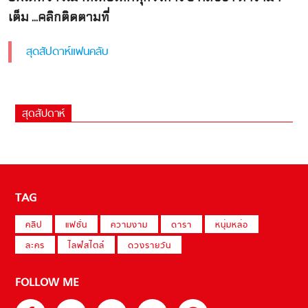
เต็ม ...คลิกติดตามที่
สุดสัปดาห์แฟนคลับ
สุดสัปดาห์
TAG
คลิป
แฟชั่น
ความงาม
ดารา
หนุ่มหล่อ
ละคร
ไลฟ์สไตล์
ดวงรายวัน
FOLLOW ME