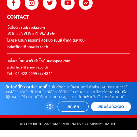
CONTACT
เว็บไซต์ : sudsapda.com
บริษัท เอเอ็มอี อิมเมจิเนทีฟ จำกัด
ในเครือ บริษัท อมรินทร์ คอร์เปอเรชั่นส์ จำกัด (มหาชน)
ssdofficial@amarin.co.th
สนใจลงโฆษณากับเว็บไซต์ sudsapda.com
ssdofficial@amarin.co.th
Tel : 02-422-9999 ต่อ 4844
เว็บไซต์นี้มีการใช้งานคุกกี้
เว็บไซต์ของเราใช้งานคุกกี้เพื่อช่วยเพิ่มประสบการณ์
ติดต่อแจ้งปัญหาหรือร้องเรียน
การใช้งานเว็บไซต์ให้สามารถใช้งานได้ดียิ่งขึ้น คุณสามารถเลือกที่จะยอมรับหรือ
ปฏิเสธการใช้งานคุกกี้ได้ง่ายๆ โดยการดูรายละเอียดเพิ่มเติมที่ “การตั้งค่าคุกกี้”
02-422-9999 ต่อ 4180
(จันทร์ – ศุกร์ เวลา 09.00 – 18.00 น)
ยกเลิก
ยอมรับทั้งหมด
bdcx@amarin.co.th
© COPYRIGHT 2026 AME IMAGINATIVE COMPANY LIMITED.