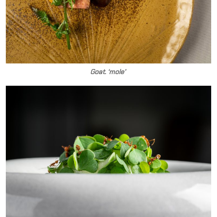
Goat. ‘mole’