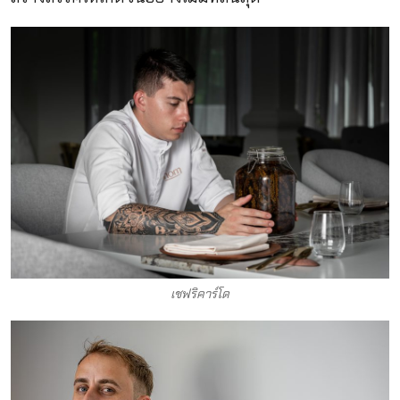
เชฟริคาร์โด