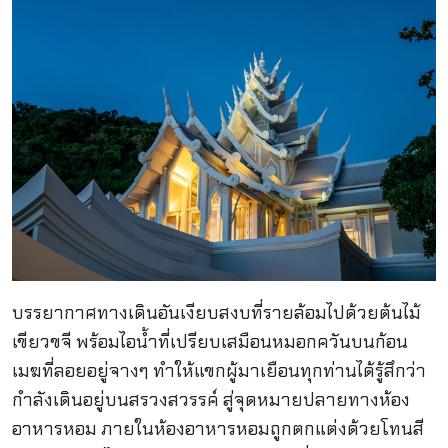
บรรยากาศทางเดินอันเงียบสงบที่รายล้อมไปด้วยต้นไม้
เขียวขจี พร้อมไอน้ำที่เปรียบเสมือนหมอกควันบนก้อน
เมฆที่ลอยอยู่จางๆ ทำให้แขกผู้มาเยือนทุกท่านได้รู้สึกว่า
กำลังเดินอยู่บนสรวงสวรรค์ สู่จุดหมายปลายทางห้อง
อาหารหอม ภายในห้องอาหารหอมถูกตกแต่งด้วยโทนสี