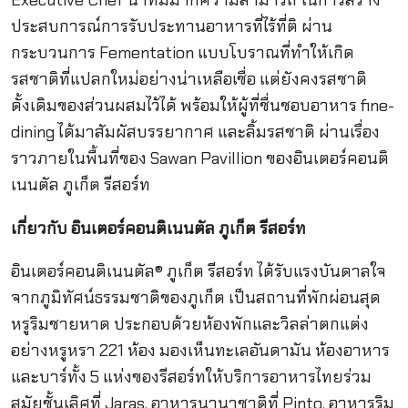
Executive Chef นำทีมมากความสามารถ ในการสร้าง
ประสบการณ์การรับประทานอาหารที่ไร้ที่ติ ผ่าน
กระบวนการ Fementation แบบโบราณที่ทำให้เกิด
รสชาติที่แปลกใหม่อย่างน่าเหลือเชื่อ แต่ยังคงรสชาติ
ดั้งเดิมของส่วนผสมไว้ได้ พร้อมให้ผู้ที่ชื่นชอบอาหาร fine-
dining ได้มาสัมผัสบรรยากาศ และลิ้มรสชาติ ผ่านเรื่อง
ราวภายในพื้นที่ของ Sawan Pavillion ของอินเตอร์คอนติ
เนนตัล ภูเก็ต รีสอร์ท
เกี่ยวกับ อินเตอร์คอนติเนนตัล ภูเก็ต รีสอร์ท
อินเตอร์คอนติเนนตัล® ภูเก็ต รีสอร์ท ได้รับแรงบันดาลใจ
จากภูมิทัศน์ธรรมชาติของภูเก็ต เป็นสถานที่พักผ่อนสุด
หรูริมชายหาด ประกอบด้วยห้องพักและวิลล่าตกแต่ง
อย่างหรูหรา 221 ห้อง มองเห็นทะเลอันดามัน ห้องอาหาร
และบาร์ทั้ง 5 แห่งของรีสอร์ทให้บริการอาหารไทยร่วม
สมัยชั้นเลิศที่ Jaras, อาหารนานาชาติที่ Pinto, อาหารริม