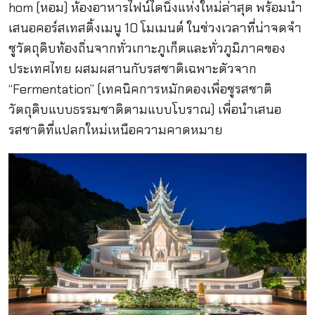
hom (หอม) ห้องอาหารไฟน์ไดนิ่งแห่งใหม่ล่าสุด พร้อมนำ
เสนอคอร์สเทสติ้งเมนู 10 โมเมนต์ ในช่วงเวลาที่น่าจดจำ
ชูวัตถุดิบท้องถิ่นจากทั่วเกาะภูเก็ตและทั่วภูมิภาคของ
ประเทศไทย ผสมผสานกับรสชาติเฉพาะตัวจาก
“Fermentation” (เทคนิคการหมักดองเพื่อชูรสชาติ
วัตถุดิบแบบธรรมชาติตามแบบโบราณ) เพื่อนำเสนอ
รสชาติที่แปลกใหม่เหนือความคาดหมาย