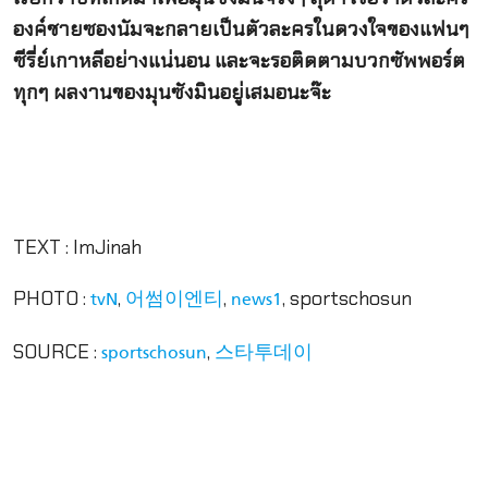
องค์ชายซองนัมจะกลายเป็นตัวละครในดวงใจของแฟนๆ
ซีรี่ย์เกาหลีอย่างแน่นอน และจะรอติดตามบวกซัพพอร์ต
ทุกๆ ผลงานของมุนซังมินอยู่เสมอนะจ๊ะ
.
.
TEXT : ImJinah
PHOTO :
,
,
, sportschosun
tvN
어썸이엔티
news1
SOURCE :
,
sportschosun
스타투데이
.
.