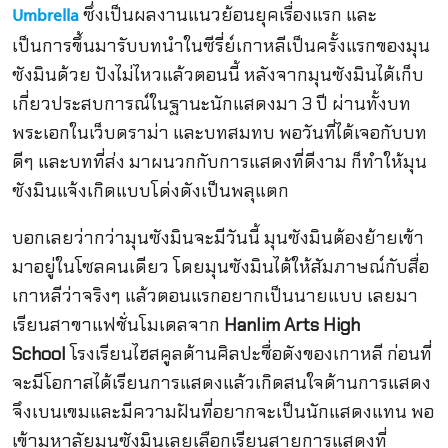
ซึ่งเป็นผลงานแนวย้อนยุคเรื่องแรก และ
Umbrella
เป็นการขึ้นมารับบทนำในซีรี่ย์เกาหลีเป็นครั้งแรกของมุน
ซังมินด้วย ปังไม่ไหวแล้วตอนนี้ หลังจากมุนซังมินได้เก็บ
เกี่ยวประสบการณ์ในฐานะนักแสดงมา 3 ปี ผ่านทั้งบท
พระเอกในเว็บดราม่า และบทสมทบ พอวันที่ได้เจอกับบท
ดีๆ และบทที่ส่ง มาผนวกกับการแสดงที่ดีงาม ก็ทำให้มุน
ซังมินแจ้งเกิดแบบโด่งดังเป็นพลุแตก
บอกเลยว่ากว่ามุนซังมินจะมีวันนี้ มุนซังมินต้องย้ายเข้า
มาอยู่ในโซลคนเดียว โดยมุนซังมินได้ให้สัมภาษณ์กับสื่อ
เกาหลีว่าจริงๆ แล้วตอนแรกอยากเป็นนายแบบ เลยมา
เรียนสาขาแฟชั่นโมเดลจาก
Hanlim Arts High
School
โรงเรียนไฮสคูลด้านศิลปะชื่อดังของเกาหลี ก่อนที่
จะมีโอกาสได้เรียนการแสดงแล้วเกิดสนใจด้านการแสดง
จึงเบนเขมและมีความฝันที่อยากจะเป็นนักแสดงแทน พอ
เข้ามหาลัยมุนซังมินเลยเลือกเรียนสายการแสดงที่