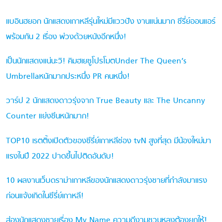
แบอินฮยอก นักแสดงเกาหลีรุ่นใหม่มีแววปัง งานแน่นมาก ซีรี่ย์ออนแอร์
พร้อมกัน 2 เรื่อง พ่วงด้วยหนังอีกหนึ่ง!
เป็นนักแสดงแน่นะวิ! คิมฮเยซูโปรโมตUnder The Queen’s
Umbrellaหนักมากประหนึ่ง PR คนหนึ่ง!
วาร์ป 2 นักแสดงดาวรุ่งจาก True Beauty และ The Uncanny
Counter แย่งซีนหนักมาก!
TOP10 เรตติ้งเปิดตัวของซีรี่ย์เกาหลีช่อง tvN สูงที่สุด มีน้องใหม่มา
แรงในปี 2022 ปาดขึ้นไปติดอันดับ!
10 ผลงานเว็บดราม่าเกาหลีของนักแสดงดาวรุ่งชายที่กำลังมาแรง
ก่อนแจ้งเกิดในซีรี่ย์เกาหลี!
ส่องนักแสดงชายเรื่อง My Name ความดีงามชวนหลงต้องยกให้!