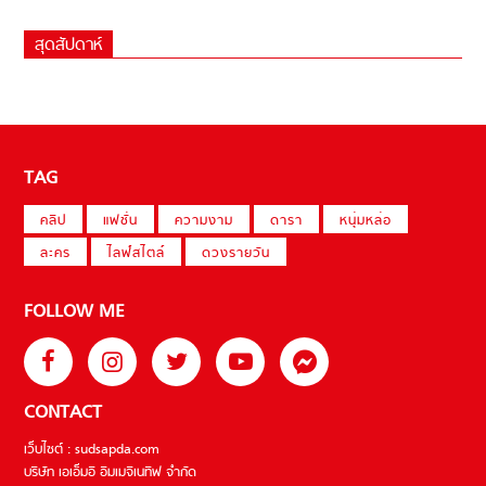
สุดสัปดาห์
TAG
คลิป
แฟชั่น
ความงาม
ดารา
หนุ่มหล่อ
ละคร
ไลฟ์สไตล์
ดวงรายวัน
FOLLOW ME
CONTACT
เว็บไซต์ : sudsapda.com
บริษัท เอเอ็มอี อิมเมจิเนทีฟ จำกัด