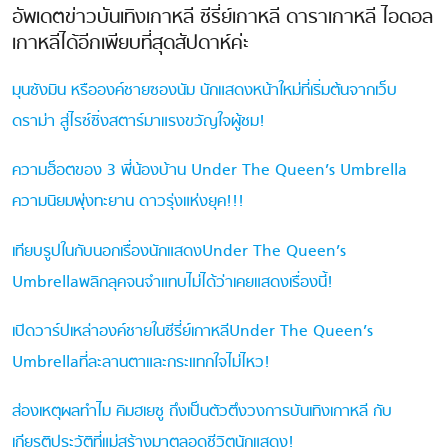
อัพเดตข่าวบันเทิงเกาหลี ซีรี่ย์เกาหลี ดาราเกาหลี ไอดอล
เกาหลีได้อีกเพียบที่สุดสัปดาห์ค่ะ
มุนซังมิน หรือองค์ชายซองนัม นักแสดงหน้าใหม่ที่เริ่มต้นจากเว็บ
ดราม่า สู่ไรซ์ซิ่งสตาร์มาแรงขวัญใจผู้ชม!
ความฮ็อตของ 3 พี่น้องบ้าน Under The Queen’s Umbrella
ความนิยมพุ่งทะยาน ดาวรุ่งแห่งยุค!!!
เทียบรูปในกับนอกเรื่องนักแสดงUnder The Queen’s
Umbrellaพลิกลุคจนจำแทบไม่ได้ว่าเคยแสดงเรื่องนี้!
เปิดวาร์ปเหล่าองค์ชายในซีรี่ย์เกาหลีUnder The Queen’s
Umbrellaที่ละลานตาและกระแทกใจไม่ไหว!
ส่องเหตุผลทำไม คิมฮเยซู ถึงเป็นตัวตึงวงการบันเทิงเกาหลี กับ
เกียรติประวัติที่แม่สร้างมาตลอดชีวิตนักแสดง!