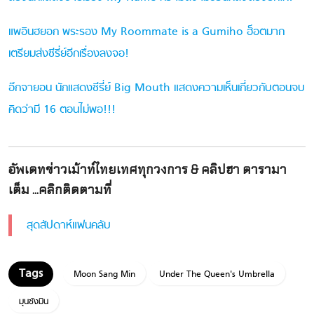
แพอินฮยอก พระรอง My Roommate is a Gumiho ฮ็อตมาก
เตรียมส่งซีรี่ย์อีกเรื่องลงจอ!
อ๊กจายอน นักแสดงซีรี่ย์ Big Mouth แสดงความเห็นเกี่ยวกับตอนจบ
คิดว่ามี 16 ตอนไม่พอ!!!
อัพเดทข่าวเม้าท์ไทยเทศทุกวงการ & คลิปฮา ดารามา
เต็ม ...คลิกติดตามที่
สุดสัปดาห์แฟนคลับ
Moon Sang Min
Under The Queen's Umbrella
มุนซังมิน