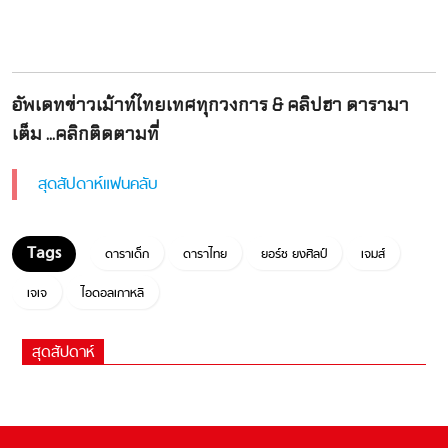
อัพเดทข่าวเม้าท์ไทยเทศทุกวงการ & คลิปฮา ดารามา
เต็ม ...คลิกติดตามที่
สุดสัปดาห์แฟนคลับ
ดาราเด็ก
ดาราไทย
ยอร์ช ยงศิลป์
เจมส์
เจเจ
ไอดอลเกาหลี
สุดสัปดาห์