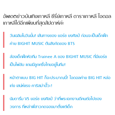
อัพเดตข่าวบันเทิงเกาหลี ซีรี่ย์เกาหลี ดาราเกาหลี ไอดอล
เกาหลีได้อีกเพียบที่สุดสัปดาห์ค่ะ
วันเฉลิมในวันนั้น! เส้นทางของ ยอร์ช ยงศิลป์ ก่อนจะเป็นเด็กฝึก
ค่าย BIGHIT MUSIC ต้นสังกัดของ BTS
ส่องเด็กฝึกหัดทีม Trainee A ของ BIGHIT MUSIC ที่มียอร์ช
เป็นไพ่ลับ แถมมีลูกครึ่งไทยอยู่ในทีม!
หน้าตาแบบ BIG HIT ก็จะประมาณนี้! ไอดอลค่าย BIG HIT หล่อ
เก่ง เสน่ห์แรง คาริสม่าปั๊วะ!
นัมดารึม VS ยอร์ช ยงศิลป์ ว่าที่พระเอกงานดีคนต่อไปของ
วงการ ที่เหล่าพี่สาวกดจองมาตั้งแต่เด็ก