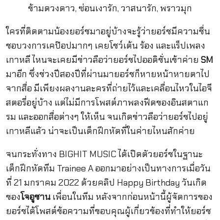
ใครที่ติดตามน้องยอร์ชมาอยู่บ้างจะรู้ว่ายอร์ชมีความชื่น
ชอบวงการเคป๊อปมากๆ เคยโชว์เต้น ร้อง และแร็ปเพลง
เกาหลี ไหนจะเคยมีข่าวลือว่ายอร์ชไปออดิชั่นเข้าค่าย
SM
มาอีก ซึ่งช่วงปีสองปีที่ผ่านมายอร์ชก็หายหน้าหายตาไป
จากสื่อ มีเพียงผลงานละครที่ถ่ายไว้และเคลื่อนไหวในไอจี
สตอรี่อยู่บ้าง แต่ไม่มีการโพสต์ภาพลงฟีดของอินสตาแก
รม และออกสื่อต่างๆ ให้เห็น จนเกิดข่าวลือว่ายอร์ชไปอยู่
เกาหลีแล้ว น่าจะเป็นเด็กฝึกหัดที่ในค่ายไหนสักค่าย
จนกระทั่งทาง BIGHIT MUSIC ได้เปิดตัวยอร์ชในฐานะ
เด็กฝึกหัดทีม Trainee A ออกมาอย่างเป็นทางการเมื่อวัน
ที่ 21 มกราคม 2022 ด้วยคลิป Happy Birthday วันเกิด
ของ
โจอูชาน
เพื่อนในทีม หลังจากก่อนหน้านี้ผู้จัดการของ
ยอร์ชได้โพสต์ข้อความที่ขอบคุณผู้เกี่ยวข้องที่ทำให้ยอร์ช