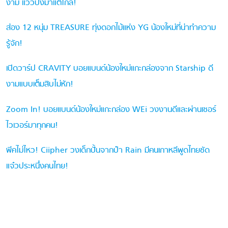
งาม แววปังมาแต่ไกล!
ส่อง 12 หนุ่ม TREASURE ทุ่งดอกไม้แห่ง YG น้องใหม่ที่น่าทำความ
รู้จัก!
เปิดวาร์ป CRAVITY บอยแบนด์น้องใหม่แกะกล่องจาก Starship ดี
งามแบบเต็มสิบไม่หัก!
Zoom In! บอยแบนด์น้องใหม่แกะกล่อง WEi วงงานดีและผ่านเซอร์
ไวเวอร์มาทุกคน!
พีคไม่ไหว! Ciipher วงเด็กปั้นจากป๋า Rain มีคนเกาหลีพูดไทยชัด
แจ๋วประหนึ่งคนไทย!