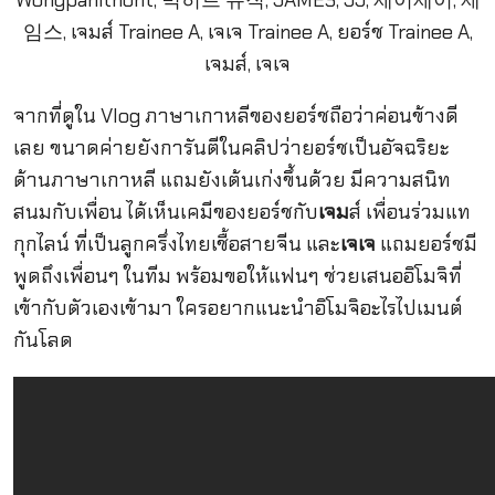
จากที่ดูใน Vlog ภาษาเกาหลีของยอร์ชถือว่าค่อนข้างดี
เลย ขนาดค่ายยังการันตีในคลิปว่ายอร์ชเป็นอัจฉริยะ
ด้านภาษาเกาหลี แถมยังเต้นเก่งขึ้นด้วย มีความสนิท
สนมกับเพื่อน ได้เห็นเคมีของยอร์ชกับ
เจม
ส์ เพื่อนร่วมแท
กุกไลน์ ที่เป็นลูกครึ่งไทยเชื้อสายจีน และ
เจเจ
แถมยอร์ชมี
พูดถึงเพื่อนๆ ในทีม พร้อมขอให้แฟนๆ ช่วยเสนออิโมจิที่
เข้ากับตัวเองเข้ามา ใครอยากแนะนำอิโมจิอะไรไปเมนต์
กันโลด