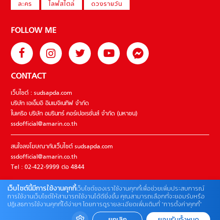
ละคร
ไลฟ์สไตล์
ดวงรายวัน
FOLLOW ME
CONTACT
เว็บไซต์ : sudsapda.com
บริษัท เอเอ็มอี อิมเมจิเนทีฟ จำกัด
ในเครือ บริษัท อมรินทร์ คอร์เปอเรชั่นส์ จำกัด (มหาชน)
ssdofficial@amarin.co.th
สนใจลงโฆษณากับเว็บไซต์ sudsapda.com
ssdofficial@amarin.co.th
Tel : 02-422-9999 ต่อ 4844
เว็บไซต์นี้มีการใช้งานคุกกี้
เว็บไซต์ของเราใช้งานคุกกี้เพื่อช่วยเพิ่มประสบการณ์
ติดต่อแจ้งปัญหาหรือร้องเรียน
การใช้งานเว็บไซต์ให้สามารถใช้งานได้ดียิ่งขึ้น คุณสามารถเลือกที่จะยอมรับหรือ
ปฏิเสธการใช้งานคุกกี้ได้ง่ายๆ โดยการดูรายละเอียดเพิ่มเติมที่ “การตั้งค่าคุกกี้”
02-422-9999 ต่อ 4180
(จันทร์ – ศุกร์ เวลา 09.00 – 18.00 น)
ยกเลิก
ยอมรับทั้งหมด