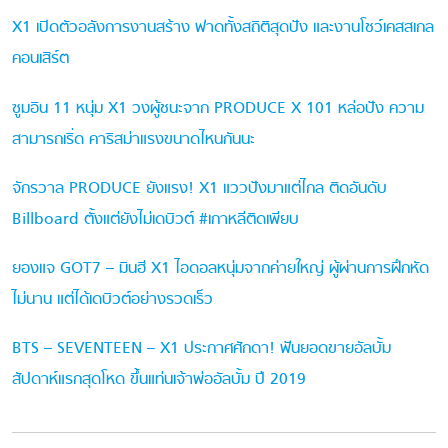
X1 เปิดตัวอลังการงานสร้าง ฟาดทั้งสถิติสุดปัง และงานโชว์เคสสเกล
คอนเสิร์ต
ซูมอิน 11 หนุ่ม X1 วงผู้ชนะจาก PRODUCE X 101 หล่อปัง ความ
สามารถเริ่ด คาริสม่าแรงขนาดไหนกันนะ
จักรวาล PRODUCE ยังแรง! X1 แววปังมาแต่ไกล ติดอันดับ
Billboard ตั้งแต่ยังไม่เดบิวต์ #เกาหลีติดเพียบ
ยองแจ GOT7 – มินฮี X1 ไอดอลหนุ่มจากค่ายใหญ่ ผู้ผ่านการฝึกหัด
ไม่นาน แต่ได้เดบิวต์อย่างรวดเร็ว
BTS – SEVENTEEN – X1 ประกาศศักดา! ฟันยอดขายอัลบั้ม
สัปดาห์แรกสุดโหด ขึ้นแท่นเจ้าพ่ออัลบั้ม ปี 2019