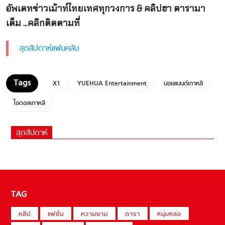
อัพเดทข่าวเม้าท์ไทยเทศทุกวงการ & คลิปฮา ดารามา
เต็ม ...คลิกติดตามที่
สุดสัปดาห์แฟนคลับ
X1
YUEHUA Entertainment
บอยแบนด์เกาหลี
ไอดอลเกาหลี
สุดสัปดาห์
TAG
คลิป
แฟชั่น
ความงาม
ดารา
หนุ่มหล่อ