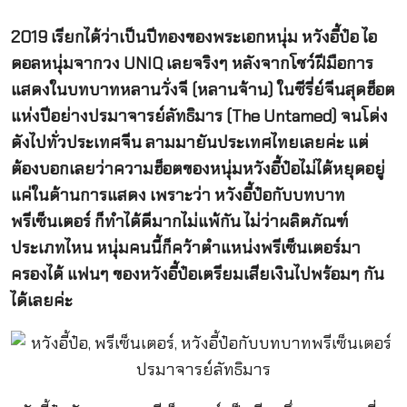
2019
เรียกได้ว่าเป็นปีทองของพระเอกหนุ่ม หวังอี้ป๋อ ไอ
ดอลหนุ่มจากวง UNIQ เลยจริงๆ
หลังจากโชว์ฝีมือการ
แสดงในบทบาทหลานวั่งจี (หลานจ้าน) ในซีรี่ย์จีนสุดฮ็อต
แห่งปีอย่างปรมาจารย์ลัทธิมาร (The Untamed) จนโด่ง
ดังไปทั่วประเทศจีน ลามมายันประเทศไทยเลยค่ะ
แต่
ต้องบอกเลยว่าความฮ็อตของหนุ่มหวังอี้ป๋อไม่ได้หยุดอยู่
แค่ในด้านการแสดง เพราะว่า หวังอี้ป๋อกับบทบาท
พรีเซ็นเตอร์ ก็ทำได้ดีมากไม่แพ้กัน ไม่ว่าผลิตภัณฑ์
ประเภทไหน หนุ่มคนนี้ก็คว้าตำแหน่งพรีเซ็นเตอร์มา
ครองได้ แฟนๆ ของหวังอี้ป๋อเตรียมเสียเงินไปพร้อมๆ กัน
ได้เลยค่ะ