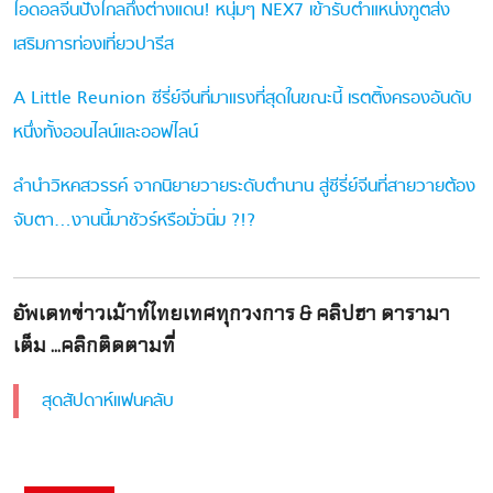
ไอดอลจีนปังไกลถึงต่างแดน! หนุ่มๆ NEX7 เข้ารับตำแหน่งฑูตส่ง
เสริมการท่องเที่ยวปารีส
A Little Reunion ซีรี่ย์จีนที่มาแรงที่สุดในขณะนี้ เรตติ้งครองอันดับ
หนึ่งทั้งออนไลน์และออฟไลน์
ลำนำวิหคสวรรค์ จากนิยายวายระดับตำนาน สู่ซีรี่ย์จีนที่สายวายต้อง
จับตา…งานนี้มาชัวร์หรือมั่วนิ่ม ?!?
อัพเดทข่าวเม้าท์ไทยเทศทุกวงการ & คลิปฮา ดารามา
เต็ม ...คลิกติดตามที่
สุดสัปดาห์แฟนคลับ