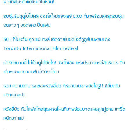
งานนี้ฝนหนักแค่ไหนก็ไม่หวั่น!
อบอุ่นรับฤดูใบไม้ผลิ ซิงเกิ้ลใหม่ของเลย์ EXO ที่มาพร้อมลุคสุดอบอุ่น
จนสาวๆ ขอต่อคิวเป็นแฟน
50+ ก็ไม่หวั่น คุณแม่ กงลี่ เฉิดฉายในชุดโอต์กูตูร์บนพรมแดง
Toronto International Film Festival
น่ารักขนาดนี้ ไม่เอ็นดูได้ยังไง! วังจั๋วเฉิง แห่งปรมาจารย์ลัทธิมาร ตื่น
เต้นหนักมากกับแฟนมีตติ้งที่ไทย
รวม ความสามารถของหวังอี้ป๋อ ที่หลายคนอาจยังไม่รู้!! #ยิ้มแก้ม
แตก(มีคลิป)
หวังอี้ป๋อ กับไลฟ์สไตล์สุดผาดโผนที่มาพร้อมบาดแผลลูกผู้ชาย #กรี๊ด
หนักมากแม่