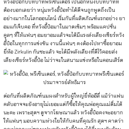
หวังอี้ป๋อกับบทบาทพรีเซ็นเตอร์ เป็นอีกหนึ่งบบทบาทที่
ต้องบอกเลยว่า หนุ่มหวังอี้ป๋อทำได้ดีจนถูกพูดถึงเป็น
อย่างมากในโลกออนไลน์ เริ่มกันที่ผลิตภัณฑ์แรกอย่าง ยา
อมแก้เจ็บคอ ที่หวังอี้ป๋อมาในมาดเข้มๆ พร้อมแคปชั่น
คูลๆ ที่ให้แฟนๆ อมยาอมแล้วจะได้มีแรงส่งเสียงเชียร์หวัง
อี้ป๋อในทุกการแข่งขัน งานนี้แฟนๆ คงต้องไปหาซื้อยาอม
ยี่ห้อ Zirkulin กันซะแล้ว จะได้มีพลังเสียงที่ดีไว้คอยส่ง
เสียงเชียร์หวังอี้ป๋อ ไม่ว่าจะในสนามแข่งหรือในคอนเสิร์ต
ต่อกันที่ผลิตภัณฑ์นมผงสำหรับผู้ใหญ่ยี่ห้ออีลี่ แม้ว่าแฟน
คลับอาจจะยังอายุไม่เยอะแต่ก็ซื้อให้คุณพ่อคุณแม่ดื่มได้
นะคะ เพราะสุดฯ ดูจากโฆษณาแล้ว หวังอี้ป๋อคงจะอยาก
ให้แฟนๆ มอบความห่วงใยให้กับคนที่คุณรัก สุดฯ คาดว่า