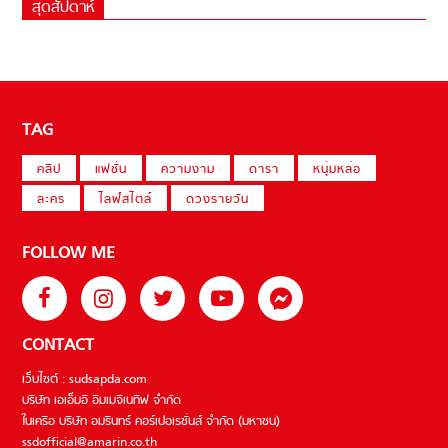
สุดสัปดาห์
TAG
คลิป
แฟชั่น
ความงาม
ดารา
หนุ่มหล่อ
ละคร
ไลฟ์สไตล์
ดวงรายวัน
FOLLOW ME
CONTACT
เว็บไซต์ : sudsapda.com
บริษัท เอเอ็มอี อิมเมจิเนทีฟ จำกัด
ในเครือ บริษัท อมรินทร์ คอร์เปอเรชั่นส์ จำกัด (มหาชน)
ssdofficial@amarin.co.th