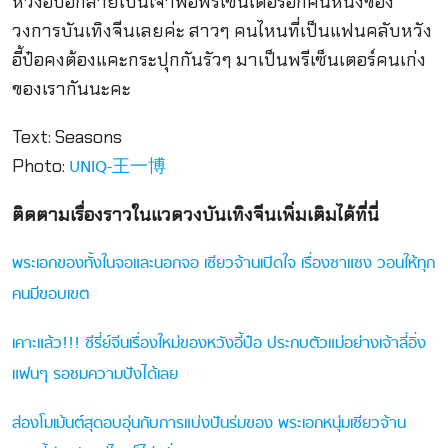
หวังอี้ป๋อกลายเป็นเจ้าพ่อพรีเซ็นเตอร์อีกคนหนึ่งของ
วงการบันเทิงจีนเลยค่ะ สาวๆ คนไหนที่เป็นแฟนคลับหวัง
อี้ป๋อคงต้องแคะกระปุกกันรัวๆ มาเป็นพรีเซ็นเตอร์คนเก่ง
ของเรากันนะคะ
Text: Seasons
Photo:
UNIQ-王一博
ติดตามเรื่องราวในแวดวงบันเทิงจีนเพิ่มเติมได้ที่นี่
พระเอกของทั้งในจอและนอกจอ เซียวจ้านเปิดใจ เรื่องซาแซง วอนให้ทุก
คนมีขอบเขต
เคาะแล้ว!!! ซีรี่ย์จีนเรื่องใหม่ของหวังอี้ป๋อ ประกบตัวแม่อย่างเจ้าลี่อิ่ง
แฟนๆ รอชมความปังได้เลย
ส่องโมเม้นต์สุดอบอุ่นกับการแบ่งปันร่มของ พระเอกหนุ่มเซียวจ้าน