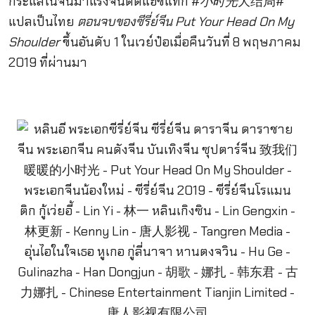
กระแสในจีนมาแรงจนติดแฮชแท็ก #
小时光
大结局#
แปลเป็นไทย
ตอนจบของซีรี่ย์จีน
Put Your Head On My
Shoulder
ขึ้นอันดับ 1 ในเวย์ป๋อเมื่อคืนวันที่ 8 พฤษภาคม
2019 ที่ผ่านมา