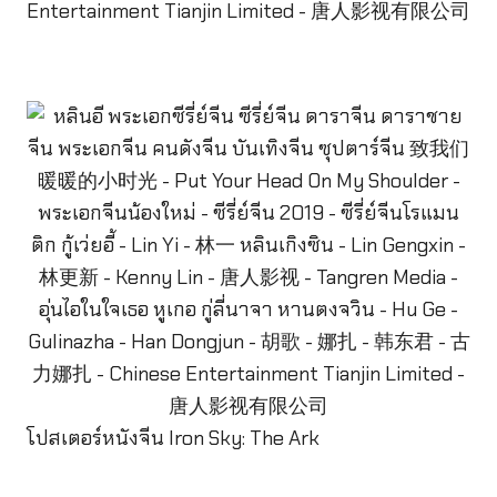
โปสเตอร์หนังจีน Iron Sky: The Ark