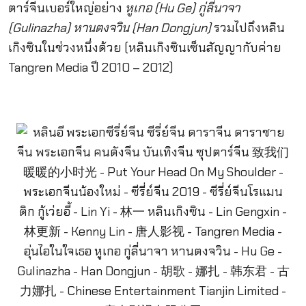
ตาร์จีนเบอร์ใหญ่อย่าง
หูเกอ (
Hu Ge) กู่ลี่นาจา
(Gulinazha) หานตงจวิน (Han Dongjun)
รวมไปถึงหลิน
เกิงซินในช่วงหนึ่งด้วย (หลินเกิงซินเซ็นสัญญากับค่าย
Tangren Media ปี 2010 – 2012)