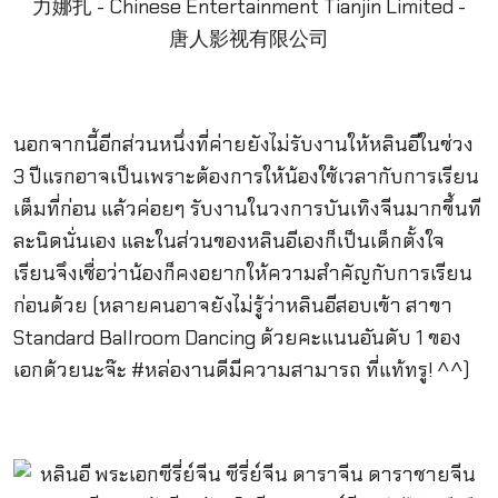
นอกจากนี้อีกส่วนหนึ่งที่ค่ายยังไม่รับงานให้หลินอีในช่วง
3 ปีแรกอาจเป็นเพราะต้องการให้น้องใช้เวลากับการเรียน
เต็มที่ก่อน แล้วค่อยๆ รับงานในวงการบันเทิงจีนมากขึ้นที
ละนิดนั่นเอง และในส่วนของหลินอีเองก็เป็นเด็กตั้งใจ
เรียนจึงเชื่อว่าน้องก็คงอยากให้ความสำคัญกับการเรียน
ก่อนด้วย (หลายคนอาจยังไม่รู้ว่าหลินอีสอบเข้า สาขา
Standard Ballroom Dancing ด้วยคะแนนอันดับ 1 ของ
เอกด้วยนะจ๊ะ #หล่องานดีมีความสามารถ ที่แท้ทรู! ^^)