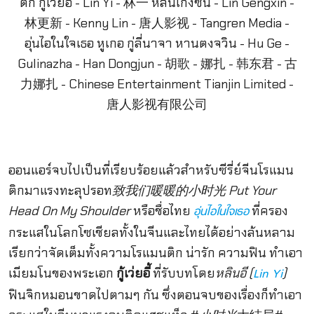
ออนแอร์จบไปเป็นที่เรียบร้อยแล้วสำหรับซีรี่ย์จีนโรแมน
ติกมาแรงทะลุปรอท
致我们暖暖的小时光
Put Your
Head On My Shoulder
หรือชื่อไทย
ที่ครอง
อุ่นไอในใจเธอ
กระแสในโลกโซเชียลทั้งในจีนและไทยได้อย่างล้นหลาม
เรียกว่าจัดเต็มทั้งความโรแมนติก น่ารัก ความฟิน ทำเอา
เมียมโนของพระเอก
กู้เว่ยอี้
ที่รับบทโดย
หลินอี (
)
Lin Yi
ฟินจิกหมอนขาดไปตามๆ กัน ซึ่งตอนจบของเรื่องก็ทำเอา