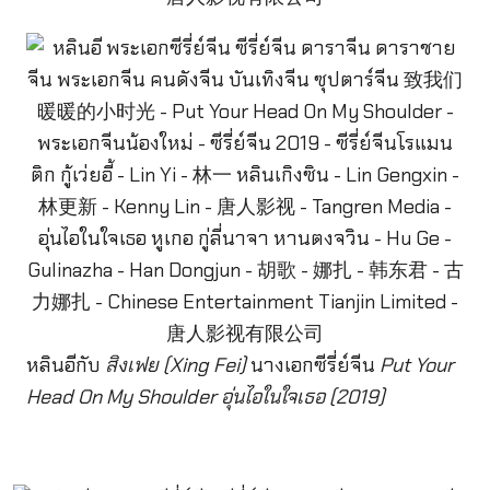
หลินอีกับ
สิงเฟย (Xing Fei)
นางเอกซีรี่ย์จีน
Put Your
Head On My Shoulder อุ่นไอในใจเธอ (2019)