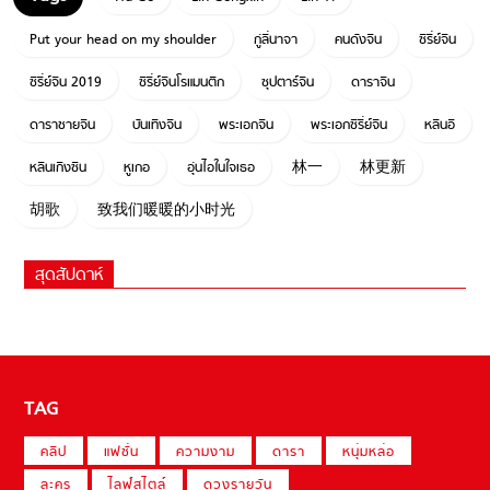
Put your head on my shoulder
กู่ลี่นาจา
คนดังจีน
ซีรี่ย์จีน
ซีรี่ย์จีน 2019
ซีรี่ย์จีนโรแมนติก
ซุปตาร์จีน
ดาราจีน
ดาราชายจีน
บันเทิงจีน
พระเอกจีน
พระเอกซีรี่ย์จีน
หลินอี
หลินเกิงซิน
หูเกอ
อุ่นไอในใจเธอ
林一
林更新
胡歌
致我们暖暖的小时光
สุดสัปดาห์
TAG
คลิป
แฟชั่น
ความงาม
ดารา
หนุ่มหล่อ
ละคร
ไลฟ์สไตล์
ดวงรายวัน