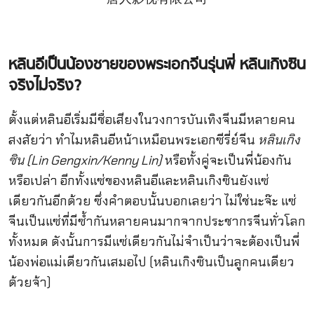
หลินอีเป็นน้องชายของพระเอกจีนรุ่นพี่ หลินเกิงซิน
จริงไม่จริง?
ตั้งแต่หลินอีเริ่มมีชื่อเสียงในวงการบันเทิงจีนมีหลายคน
สงสัยว่า ทำไมหลินอีหน้าเหมือนพระเอกซีรี่ย์จีน
หลินเกิง
ซิน (
Lin Gengxin/Kenny Lin)
หรือทั้งคู่จะเป็นพี่น้องกัน
หรือเปล่า อีกทั้งแซ่ของหลินอีและหลินเกิงซินยังแซ่
เดียวกันอีกด้วย ซึ่งคำตอบนั้นบอกเลยว่า ไม่ใช่นะจ๊ะ แซ่
จีนเป็นแซ่ที่มีซ้ำกันหลายคนมากจากประชากรจีนทั่วโลก
ทั้งหมด ดังนั้นการมีแซ่เดียวกันไม่จำเป็นว่าจะต้องเป็นพี่
น้องพ่อแม่เดียวกันเสมอไป (หลินเกิงซินเป็นลูกคนเดียว
ด้วยจ้า)