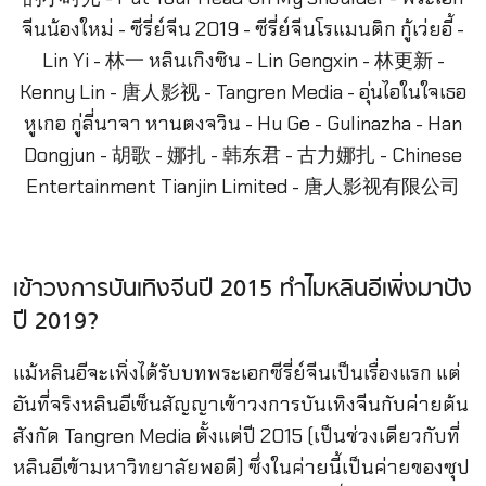
เข้าวงการบันเทิงจีนปี 2015 ทำไมหลินอีเพิ่งมาปัง
ปี 2019?
แม้หลินอีจะเพิ่งได้รับบทพระเอกซีรี่ย์จีนเป็นเรื่องแรก แต่
อันที่จริงหลินอีเซ็นสัญญาเข้าวงการบันเทิงจีนกับค่ายต้น
สังกัด Tangren Media ตั้งแต่ปี 2015 (เป็นช่วงเดียวกับที่
หลินอีเข้ามหาวิทยาลัยพอดี) ซึ่งในค่ายนี้เป็นค่ายของซุป