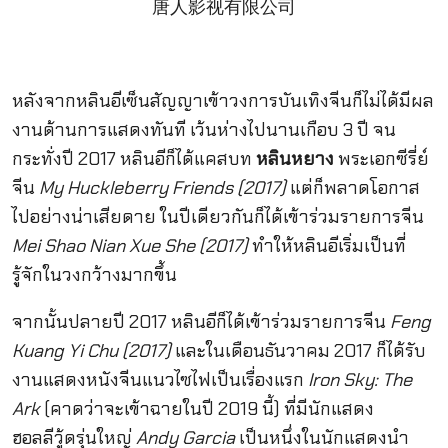
หลังจากหลินอีเซ็นสัญญาเข้าวงการบันเทิงจีนก็ไม่ได้มีผล
งานด้านการแสดงทันที เว้นห่างไปนานเกือบ 3 ปี จน
กระทั่งปี 2017 หลินอีก็ได้แคสบท
หลินหยาง
พระเอกซีรี่ย์
จีน
My Huckleberry Friends (2017)
แต่ก็พลาดโอกาส
ไปอย่างน่าเสียดาย ในปีเดียวกันก็ได้เข้าร่วมรายการจีน
Mei Shao Nian Xue She (2017)
ทำให้หลินอีเริ่มเป็นที่
รู้จักในวงกว้างมากขึ้น
จากนั้นปลายปี 2017 หลินอีก็ได้เข้าร่วมรายการจีน
Feng
Kuang Yi Chu (2017)
และในเดือนธันวาคม 2017 ก็ได้รับ
งานแสดงหนังจีนแนวไซไฟเป็นเรื่องแรก
Iron Sky: The
Ark
(คาดว่าจะเข้าฉายในปี 2019 นี้) ที่มีนักแสดง
ฮอลลีวู้ดรุ่นใหญ่
Andy Garcia
เป็นหนึ่งในนักแสดงนำ