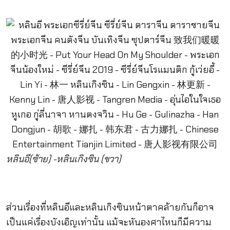
หลินอี(ซ้าย) -หลินเกิงซิน (ขวา)
ส่วนเรื่องที่หลินอีและหลินเกิงซินหน้าตาคล้ายกันก็อาจ
เป็นแค่เรื่องบังเอิญเท่านั้น แม้จะหันองศาไหนก็มีความ