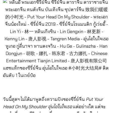
แฮชแท็กของซีรี่ย์จีน อุ่นไอในใจเธอ #小时光大结局# ติด
อันดับ 1 ในเวย์ป๋อ
วันนี้สุดฯ ไม่ได้มาพูดถึงความปังของซีรี่ย์จีน
Put Your
Head On My Shoulder อุ่นไอในใจเธอ
แต่อย่างใด แต่จะ