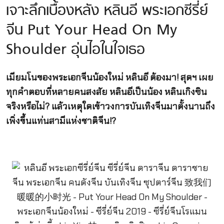
เจาะลึกเบื้องหลัง หลินอี พระเอกซีรี่ย์
จีน Put Your Head On My
Shoulder อุ่นไอในใจเธอ
เมียมโนของพระเอกจีนน้องใหม่ หลินอี ต้องมา! สุดฯ เผย
ทุกคำตอบที่หลายคนสงสัย หลินอีเป็นน้อง หลินเกิงซิน
จริงหรือไม่? แล้วเหตุใดเข้าวงการบันเทิงจีนมาตั้งนานถึง
เพิ่งขึ้นแท่นสามีแห่งชาติจีน!?