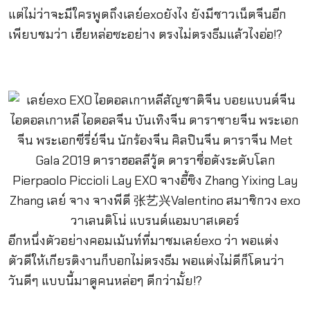
แต่ไม่ว่าจะมีใครพูดถึงเลย์exoยังไง ยังมีชาวเน็ตจีนอีก
เพียบชมว่า เฮียหล่อซะอย่าง ตรงไม่ตรงธีมแล้วไงอ่อ!?
อีกหนึ่งตัวอย่างคอมเม้นท์ที่มาชมเลย์exo ว่า พอแต่ง
ตัวดีให้เกียรติงานก็บอกไม่ตรงธีม พอแต่งไม่ดีก็โดนว่า
วันดีๆ แบบนี้มาดูคนหล่อๆ ดีกว่ามั้ย!?