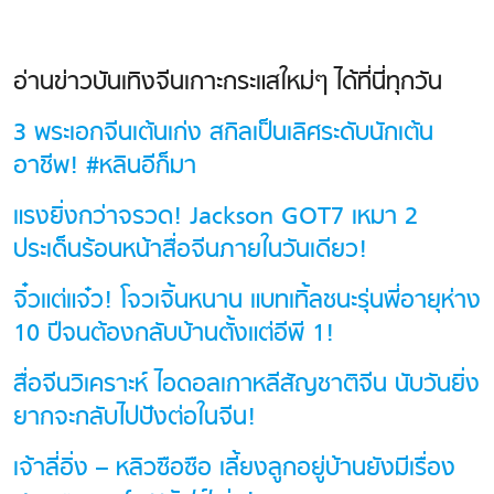
อ่านข่าวบันเทิงจีนเกาะกระแสใหม่ๆ ได้ที่นี่ทุกวัน
3 พระเอกจีนเต้นเก่ง สกิลเป็นเลิศระดับนักเต้น
อาชีพ! #หลินอีก็มา
แรงยิ่งกว่าจรวด! Jackson GOT7 เหมา 2
ประเด็นร้อนหน้าสื่อจีนภายในวันเดียว!
จิ๋วแต่แจ๋ว! โจวเจิ้นหนาน แบทเทิ้ลชนะรุ่นพี่อายุห่าง
10 ปีจนต้องกลับบ้านตั้งแต่อีพี 1!
สื่อจีนวิเคราะห์ ไอดอลเกาหลีสัญชาติจีน นับวันยิ่ง
ยากจะกลับไปปังต่อในจีน!
เจ้าลี่อิ่ง – หลิวซือซือ เลี้ยงลูกอยู่บ้านยังมีเรื่อง