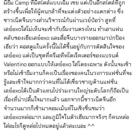
มีธีม Camp ที่มีสไตล์แบบเฉิ่ม เชย แต่เป็นอีกสไตล์ที่ถูก
สร้างขึ้นเพื่อให้ผู้คนกล้าที่จะแต่งตัวอย่างแตกต่าง ซึ่ง
ชาวเน็ตจีนบางส่วนวิจารณ์กันผ่านเวย์ป๋อว่า สูทที่
เลย์exoใส่ไม่เห็นจะเข้ากับธีมงานตรงไหน ทำเอาแฟน
คลับของเฮียเลย์exo และสื่อจีนบางรายออกมาปกป้อง
เฮียว่า คอสตูมในครั้งนี้ไม่ได้ขึ้นอยู่กับการตัดสินใจของ
เลย์exo แต่เป็นชุดที่ครีเอทีฟไดเร็คเตอร์ของแบรนด์
Valentino ออกแบบให้เลย์exo ใส่โดยเฉพาะ ดังนั้นจะเข้า
หรือไม่เข้าธีมงานก็คงเป็นเรื่องของคนในวงการแฟชั่นที่จะ
รู้และเข้าใจมากกว่าคนที่ไม่ได้เชี่ยวชาญด้านแฟชั่น
เลย์exoได้เป็นตัวแทนไปร่วมงานใหญ่ระดับโลกก็ถือเป็น
เรื่องที่น่าปลื้มใจมากแล้ว นอกจากนี้ชาวเน็ตจีนอีก
จำนวนมากก็เข้ามาคอมเม้นท์ในเชิงชื่นชมว่า
เลย์exoหล่อมาก และภูมิใจในตัวเฮียมากจริงๆ ก็คนหล่อ
ใส่อะไรก็ดูหล่อไปหมดอยู่แล้วละเนอะ ^^