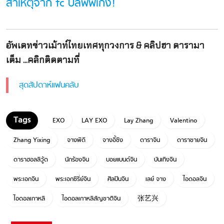
สาเหตุจาก fc บลัฟฟ์เก่ง!
อัพเดทข่าวเม้าท์ไทยเทศทุกวงการ & คลิปฮา ดารามา
เต็ม ...คลิกติดตามที่
สุดสัปดาห์แฟนคลับ
EXO
LAY EXO
Lay Zhang
Valentino
Zhang Yixing
จางพีดี
จางอี้ซิง
ดาราจีน
ดาราชายจีน
ดาราฮอลลีวู้ด
นักร้องจีน
บอยแบนด์จีน
บันเทิงจีน
พระเอกจีน
พระเอกซีรี่ย์จีน
ศิลปินจีน
เลย์ จาง
ไอดอลจีน
ไอดอลเกาหลี
ไอดอลเกาหลีสัญชาติจีน
张艺兴