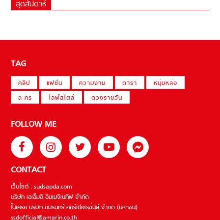
สุดสัปดาห์
TAG
คลิป
แฟชั่น
ความงาม
ดารา
หนุ่มหล่อ
ละคร
ไลฟ์สไตล์
ดวงรายวัน
FOLLOW ME
CONTACT
เว็บไซต์ : sudsapda.com
บริษัท เอเอ็มอี อิมเมจิเนทีฟ จำกัด
ในเครือ บริษัท อมรินทร์ คอร์เปอเรชั่นส์ จำกัด (มหาชน)
ssdofficial@amarin.co.th