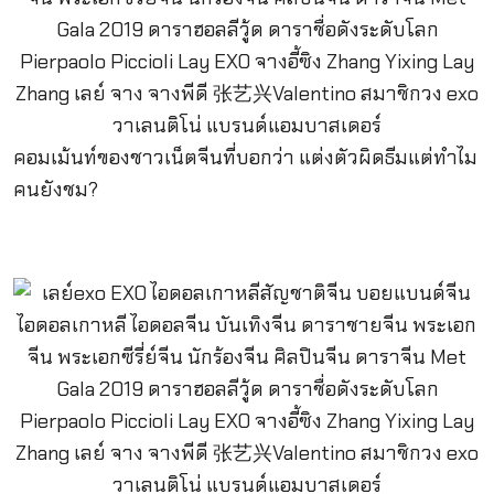
คอมเม้นท์ของชาวเน็ตจีนที่บอกว่า แต่งตัวผิดธีมแต่ทำไม
คนยังชม?