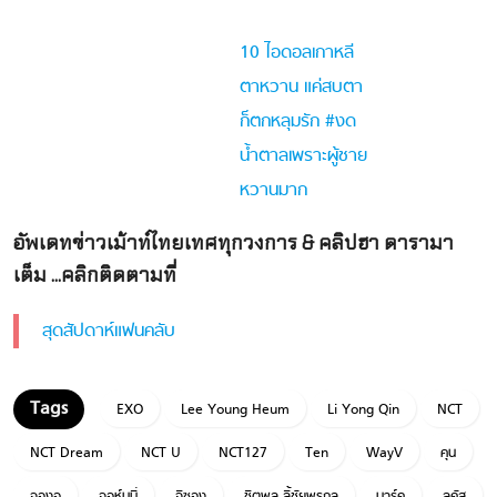
เตนล์ร้อยร่าง! เตนล์ NCT &
Way V กับเวอร์ชั่นร่างเสือ
10 ไอดอลเกาหลี
เซ็กซี่ไม่หยุดฉุดไม่อยู่ ทำ
ตาหวาน แค่สบตา
แฟนๆ หัวใจจะวาย
ก็ตกหลุมรัก #งด
น้ำตาลเพราะผู้ชาย
หวานมาก
อัพเดทข่าวเม้าท์ไทยเทศทุกวงการ & คลิปฮา ดารามา
เต็ม ...คลิกติดตามที่
สุดสัปดาห์แฟนคลับ
EXO
Lee Young Heum
Li Yong Qin
NCT
NCT Dream
NCT U
NCT127
Ten
WayV
คุน
จองอู
จอห์นนี่
จีซอง
ชิตพล ลี้ชัยพรกุล
มาร์ค
ลูคัส