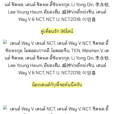
คู่เพื่อนรัก 96ไลน์
น้องเตนล์กับพี่จอห์นนี่ครับ