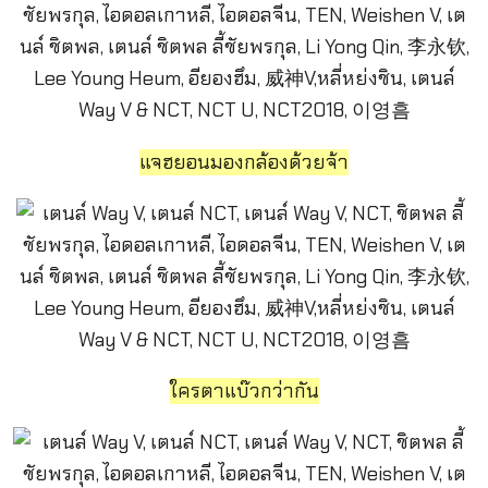
แจฮยอนมองกล้องด้วยจ้า
ใครตาแบ๊วกว่ากัน