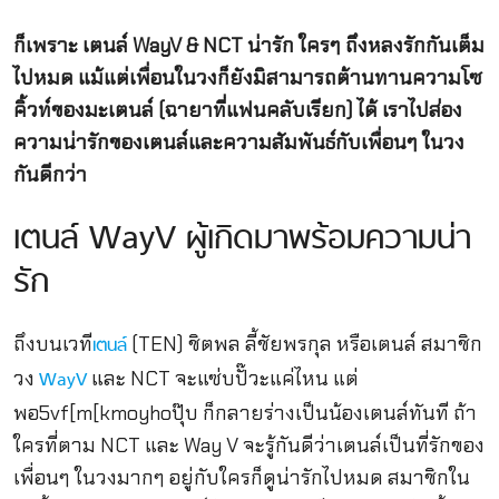
ก็เพราะ เตนล์ WayV & NCT น่ารัก ใครๆ ถึงหลงรักกันเต็ม
ไปหมด แม้แต่เพื่อนในวงก็ยังมิสามารถต้านทานความโซ
คิ้วท์ของมะเตนล์ (ฉายาที่แฟนคลับเรียก) ได้ เราไปส่อง
ความน่ารักของเตนล์และความสัมพันธ์กับเพื่อนๆ ในวง
กันดีกว่า
เตนล์ WayV ผู้เกิดมาพร้อมความน่า
รัก
ถึงบนเวที
(TEN) ชิตพล ลี้ชัยพรกุล หรือเตนล์ สมาชิก
เตนล์
วง
และ NCT จะแซ่บปั๊วะแค่ไหน แต่
WayV
พอ5vf[m[kmoyhoปุ๊บ ก็กลายร่างเป็นน้องเตนล์ทันที ถ้า
ใครที่ตาม NCT และ Way V จะรู้กันดีว่าเตนล์เป็นที่รักของ
เพื่อนๆ ในวงมากๆ อยู่กับใครก็ดูน่ารักไปหมด สมาชิกใน