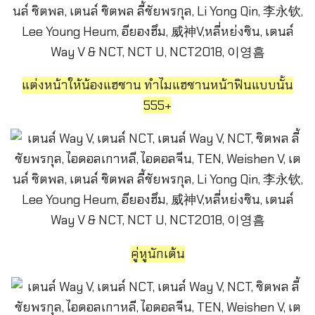
แต่งหน้าให้น้องแฮชาน ทำไมแฮชานหน้าฟินแบบนั้น
555+
คู่หูนักเต้น