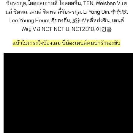
แบ๊วไม่เกรงใจน้องเลย นี่น้องเตนล์คนน่ารักเองฮับ