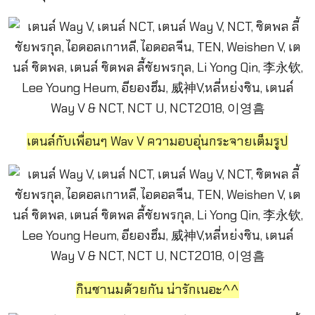
เตนล์กับเพื่อนๆ Wav V ความอบอุ่นกระจายเต็มรูป
กินชานมด้วยกัน น่ารักเนอะ^^