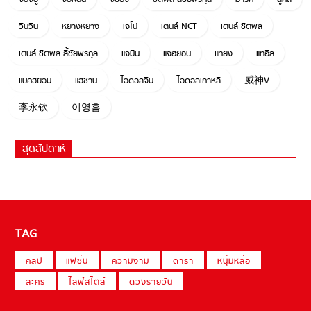
วินวิน
หยางหยาง
เจโน่
เตนล์ NCT
เตนล์ ชิตพล
เตนล์ ชิตพล ลี้ชัยพรกุล
แจมิน
แจฮยอน
แทยง
แทอิล
แบคฮยอน
แฮชาน
ไอดอลจีน
ไอดอลเกาหลี
威神V
李永钦
이영흠
สุดสัปดาห์
TAG
คลิป
แฟชั่น
ความงาม
ดารา
หนุ่มหล่อ
ละคร
ไลฟ์สไตล์
ดวงรายวัน