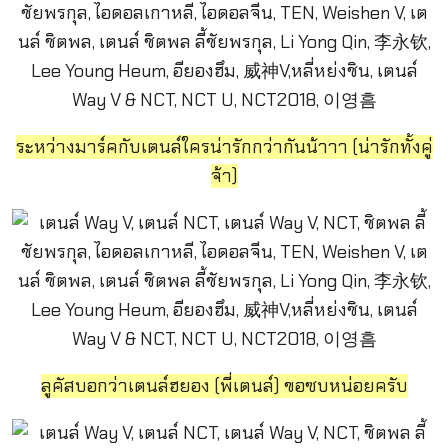
ระหว่างมาร์คกับเตนล์ใครน่ารักกว่ากันน้าาา (น่ารักทั้งคู่
จ้า)
ลูคัสบอกว่าเตนล์ฮยอง (พี่เตนล์) ขอซบหน่อยครับ