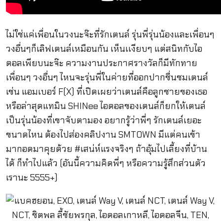
ไม่ใช่แค่เพื่อนในวงนะจ๊ะที่รักเตนล์ รุ่นพี่รุ่นน้องและเพื่อนๆ
วงอื่นๆก็เลิฟเตนล์เหมือนกัน เห็นเเงียบๆ แต่สนิทกับไอ
ดอลเพียบนะจ๊ะ ความงานประกาศรางวัลก็มีทักทาย
เพื่อนๆ วงอื่นๆ ไหนจะรุ่นพี่ในค่ายที่ออกปากชื่นชมเตนล์
เช่น แอมเบอร์ F(X) ที่เปิดเผยว่าเตนล์คือลูกชายของเธอ
หรือล่าสุดแทมิน SHINee ไอดอลของเตนล์ก็ยกให้เตนล์
เป็นรุ่นน้องที่เขาจับตามอง อยากรู้ว่าพี่ๆ รักเตนล์เยอะ
ขนาดไหน ต้องไปส่องคลิปงาน SMTOWN มีแต่คนเข้า
มากอดมาคุยด้วย #เสน่ห์แรงจริงๆ ถ้าอุ้มไปเลี้ยงที่บ้าน
ได้ ก็ทำไปแล้ว (อันนี้ความคิดพี่ๆ หรือความรู้สึกส่วนตัว
เรานะ 5555+)