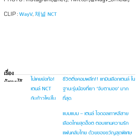
CLIP :
,
WayV
채널 NCT
เรื่อง
ไม่เคยย่อท้อ!
ชีวิตติ่งคอมพลีท!! แทมินเลือกเตนล์ ใน
ผู้ชายไว้
เตนล์ NCT
ฐานะรุ่นน้องที่เขา ‘จับตามอง’ มาก
ใจสุดฯ
กับก้าวใหม่ใน
ที่สุด
ฐานะสมาชิกบ
แบมแบม – เตนล์ ไอดอลเกาหลีสาย
อยแบนด์จีน
เลือดไทยสุดฮ็อต ตอบแทนความรัก
Way V
แฟนคลับไทย ด้วยของขวัญสุดพิเศษ