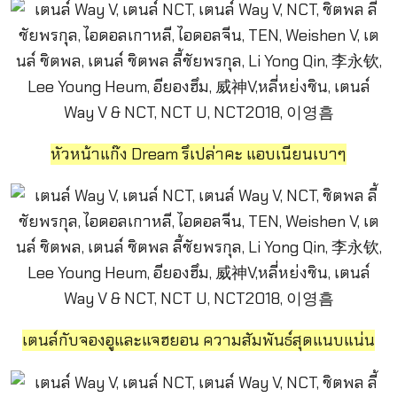
หัวหน้าแก๊ง Dream รึเปล่าคะ แอบเนียนเบาๆ
เตนล์กับจองอูและแจฮยอน ความสัมพันธ์สุดแนบแน่น