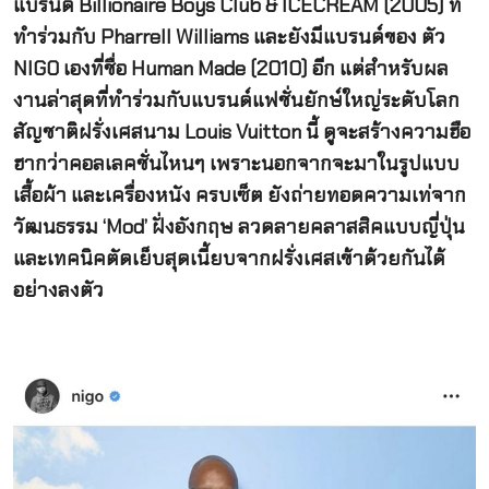
แบรนด์ Billionaire Boys Club & ICECREAM (2005) ที่
ทำร่วมกับ Pharrell Williams และยังมีแบรนด์ของ ตัว
NIGO เองที่ชื่อ Human Made (2010) อีก แต่สำหรับผล
งานล่าสุดที่ทำร่วมกับแบรนด์แฟชั่นยักษ์ใหญ่ระดับโลก
สัญชาติฝรั่งเศสนาม Louis Vuitton นี้ ดูจะสร้างความฮือ
ฮากว่าคอลเลคชั่นไหนๆ เพราะนอกจากจะมาในรูปแบบ
เสื้อผ้า และเครื่องหนัง ครบเซ็ต ยังถ่ายทอดความเท่จาก
วัฒนธรรม ‘Mod’ ฝั่งอังกฤษ ลวดลายคลาสสิคแบบญี่ปุ่น
และเทคนิคตัดเย็บสุดเนี้ยบจากฝรั่งเศสเข้าด้วยกันได้
อย่างลงตัว