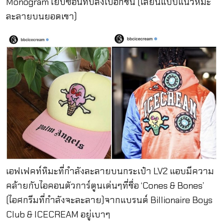
Monogram เย็บซ้อนทับลงไปอีกชั้น (เลียนแบบแนวหิมะ
ละลายบนยอดเขา)
เอฟเฟคท์หิมะที่กำลังละลายบนกระเป๋า LV2 แอบมีความ
คล้ายกับไอคอนตัวการ์ตูนเด่นๆที่ชื่อ ‘Cones & Bones’
(ไอศกรีมที่กำลังจะละลาย)จากแบรนด์ Billionaire Boys
Club & ICECREAM อยู่เบาๆ