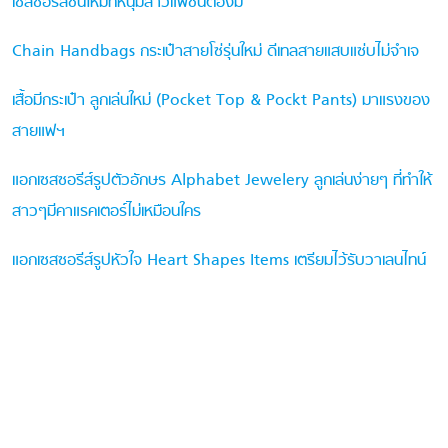
เซสซอรีส์ชิ้นใหม่ที่หนุ่มสาวแฟชั่นต้องมี
Chain Handbags กระเป๋าสายโซ่รุ่นใหม่ ดีเทลสายแสบแซ่บไม่จำเจ
เสื้อมีกระเป๋า ลูกเล่นใหม่ (Pocket Top & Pockt Pants) มาแรงของ
สายแฟฯ
แอกเซสซอรีส์รูปตัวอักษร Alphabet Jewelery ลูกเล่นง่ายๆ ที่ทำให้
สาวๆมีคาแรคเตอร์ไม่เหมือนใคร
แอกเซสซอรีส์รูปหัวใจ Heart Shapes Items เตรียมไว้รับวาเลนไทน์