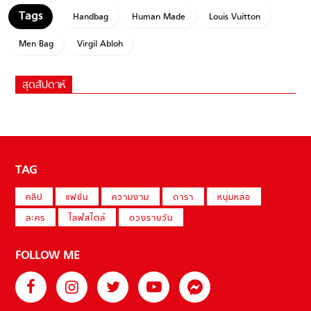
Handbag
Human Made
Louis Vuitton
Men Bag
Virgil Abloh
สุดสัปดาห์
TAG
คลิป
แฟชั่น
ความงาม
ดารา
หนุ่มหล่อ
ละคร
ไลฟ์สไตล์
ดวงรายวัน
FOLLOW ME