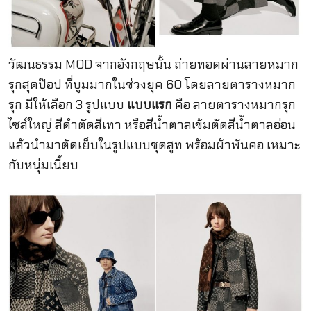
วัฒนธรรม MOD จากอังกฤษนั้น ถ่ายทอดผ่านลายหมาก
รุกสุดป๊อป ที่บูมมากในช่วงยุค 60 โดยลายตารางหมาก
รุก มีให้เลือก 3 รูปแบบ
แบบแรก
คือ ลายตารางหมากรุก
ไซส์ใหญ่ สีดำตัดสีเทา หรือสีน้ำตาลเข้มตัดสีน้ำตาลอ่อน
แล้วนำมาตัดเย็บในรูปแบบชุดสูท พร้อมผ้าพันคอ เหมาะ
กับหนุ่มเนี้ยบ