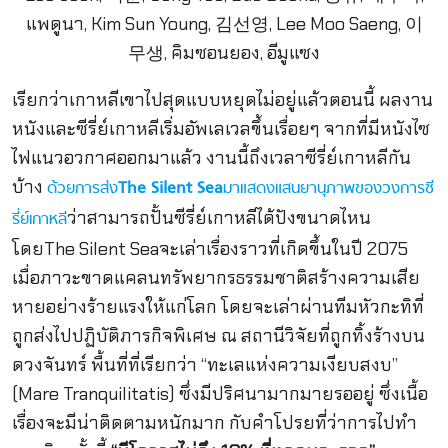
เรียกว่าเกาหลีเขาไปสุดแบบหยุดไม่อยู่แล้วตอนนี้ ผลงาน
หนังและซีรี่ย์เกาหลีเริ่มอัพเลเวลขึ้นเรื่อยๆ จากที่มีหนังไซ
ไฟแนวอวกาศออกมาแล้ว งานนี้ถึงเวลาซีรี่ย์เกาหลีกัน
บ้าง
ด้วยการส่ง
The Silent Sea
มาแสดงแสนยานุภาพของวงการซี
ว่าสามารถปั้นซีรี่ย์เกาหลีได้ปังขนาดไหน
รี่ย์เกาหลี
โดยThe Silent Seaจะเล่าเรื่องราวที่เกิดขึ้นในปี 2075
เมื่อภาวะขาดแคลนทรัพยากรธรรมชาติสร้างความเสีย
หายอย่างร้ายแรงให้แก่โลก โดยจะเล่าผ่านทีมหัวกะทิที่
ถูกส่งไปปฏิบัติภารกิจพิเศษ ณ สถานีวิจัยที่ถูกทิ้งร้างบน
ดวงจันทร์ พื้นที่ที่เรียกว่า “ทะเลแห่งความเงียบสงบ”
(Mare Tranquilitatis) ซึ่งมีปริศนามากมายรออยู่ ซึ่งเนื้อ
เรื่องจะมีน่าติดตามหนักมาก กับคำโปรยที่ว่าการไปทำ