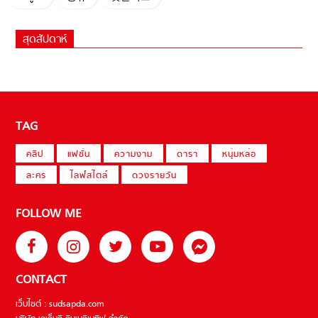
สุดสัปดาห์
TAG
คลิป
แฟชั่น
ความงาม
ดารา
หนุ่มหล่อ
ละคร
ไลฟ์สไตล์
ดวงรายวัน
FOLLOW ME
CONTACT
เว็บไซต์ : sudsapda.com