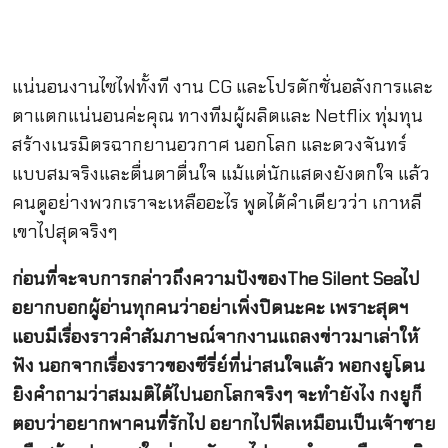
แน่นอนงานไซไฟทั้งที งาน CG และโปรดักชั่นอลังการและ
ตาแตกแน่นอนค่ะคุณ ทางทีมผู้ผลิตและ Netflix ทุ่มทุน
สร้างเนรมิตรฉากยานอวกาศ นอกโลก และดวงจันทร์
แบบสมจริงและตื่นตาตื่นใจ แม้แต่นักแสดงยังตกใจ แล้ว
คนดูอย่างพวกเราจะเหลืออะไร พูดได้คำเดียวว่า เกาหลี
เขาไปสุดจริงๆ
ก่อนที่จะจบการกล่าวถึงความปังของThe Silent Seaไป
อยากบอกผู้อ่านทุกคนว่าอย่าเพิ่งปิดนะคะ เพราะสุดฯ
แอบมีเรื่องราวคำสัมภาษณ์จากงานแถลงข่าวมาเล่าให้
ฟัง นอกจากเรื่องราวของซีรี่ย์ที่น่าสนใจแล้ว พอกงยูโดน
ยิงคำถามว่าสมมติได้ไปนอกโลกจริงๆ จะทำยังไง กงยูก็
ตอบว่าอยากพาคนที่รักไป อยากไปฟีลเหมือนเป็นเจ้าชาย