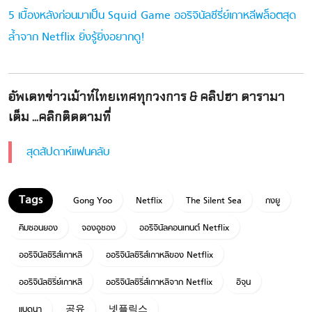
5 เบื้องหลังก่อนมาเป็น Squid Game ออริจินัลซีรี่ย์เกาหลีพล็อตสุด
ล้ำจาก Netflix ยิ่งรู้ยิ่งอยากดู!
อัพเดทข่าวเม้าท์ไทยเทศทุกวงการ & คลิปฮา ดารามา
เต็ม ...คลิกติดตามที่
สุดสัปดาห์แฟนคลับ
Gong Yoo
Netflix
The Silent Sea
กงยู
คิมซอนยอง
จองอูซอง
ออริจินัลคอนเทนต์ Netflix
ออริจินัลซีรีส์เกาหลี
ออริจินัลซีรีส์เกาหลีของ Netflix
ออริจินัลซีรี่ย์เกาหลี
ออริจินัลซีรี่ส์เกาหลีจาก Netflix
อีจุน
แบดูนา
공유
넷플릭스