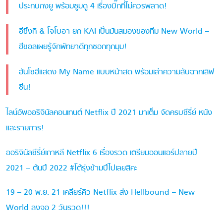
ประกบกงยู พร้อมซูมดู 4 เรื่องบิ๊กที่ไม่ควรพลาด!
อีซึงกิ & โจโบอา ยก KAI เป็นมันสมองของทีม New World –
ฮีชอลเผยรู้จักพัทยาดีทุกซอกทุกมุม!
ฮันโซฮีแสดง My Name แบบหน้าสด พร้อมเล่าความลับฉากเลิฟ
ซีน!
ไลน์อัพออริจินัลคอนเทนต์ Netflix ปี 2021 มาเต็ม จัดครบซีรี่ย์ หนัง
และรายการ!
ออริจินัลซีรี่ย์เกาหลี Netflix 6 เรื่องรวด เตรียมออนแอร์ปลายปี
2021 – ต้นปี 2022 #โต้รุ่งข้ามปีไปเลยสิคะ
19 – 20 พ.ย. 21 เคลียร์คิว Netflix ส่ง Hellbound – New
World ลงจอ 2 วันรวด!!!