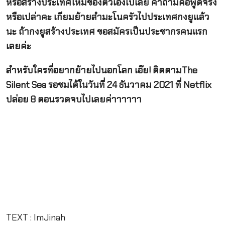
หรือสร้างประเทศใหม่ของตัวเองไปเลย คำถามคือพูดจริง
หรือเปล่าคะ เกียมย้ายสำมะโนครัวไปประเทศกงยูแล้ว
นะ ถ้ากงยูสร้างประเทศ ขอสมัครเป็นประชากรคนแรก
เลยค่ะ
สำหรับใครที่อยากย้ายไปนอกโลก เอ๊ย! ติดตามThe
Silent Sea รอชมได้ในวันที่ 24 ธันวาคม 2021 ที่ Netflix
ปล่อย 8 ตอนรวดจบไปเลยค่าาาาาา
TEXT : ImJinah