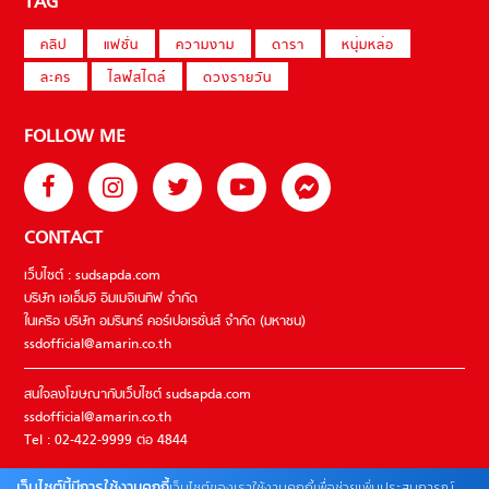
TAG
คลิป
แฟชั่น
ความงาม
ดารา
หนุ่มหล่อ
ละคร
ไลฟ์สไตล์
ดวงรายวัน
FOLLOW ME
CONTACT
เว็บไซต์ : sudsapda.com
บริษัท เอเอ็มอี อิมเมจิเนทีฟ จำกัด
ในเครือ บริษัท อมรินทร์ คอร์เปอเรชั่นส์ จำกัด (มหาชน)
ssdofficial@amarin.co.th
สนใจลงโฆษณากับเว็บไซต์ sudsapda.com
ssdofficial@amarin.co.th
Tel : 02-422-9999 ต่อ 4844
เว็บไซต์นี้มีการใช้งานคุกกี้
เว็บไซต์ของเราใช้งานคุกกี้เพื่อช่วยเพิ่มประสบการณ์