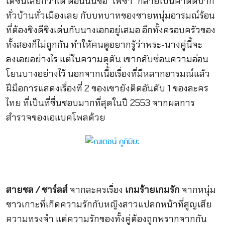
เดชน์เลยก็ว่าได้ ตอนนั้นชื่อ “ไฟขา” กลายเป็นคำติดปาก
ทั่วบ้านทั่วเมืองเลย กับบทบาทของชายหนุ่มอารมณ์ร้อน
ที่ต้องชิงดีชิงเด่นกับนางเอกอยู่เสมอ อีกทั้งครอบครัวของ
ทั้งสองก็ไม่ถูกกัน ทำให้คนดูอยากรู้ว่าพระ-นางคู่นี้จะ
ลงเอยอย่างไร แต่ในความดุดัน เขากลับซ่อนความอ่อน
โยนบางอย่างไว้ นอกจากเนื้อเรื่องที่มีหลากอารมณ์แล้ว
ฝีมือการแสดงเรื่องที่ 2 ของเขายังติดอันดับ 1 ของละคร
ไทย ที่เป็นที่ชื่นชอบมากที่สุดในปี 2553 จากผลการ
สำรวจของเอแบคโพลด้วย
สายชล / ชาร์ลส์
จากละครเรื่อง
เกมร้ายเกมรัก
จากหนุ่ม
ชาวเกาะที่เกิดความรักกับหญิงสาวแปลกหน้าที่สูญเสีย
ความทรงจำ แต่ความรักของทั้งคู่ต้องถูกพรากจากกัน