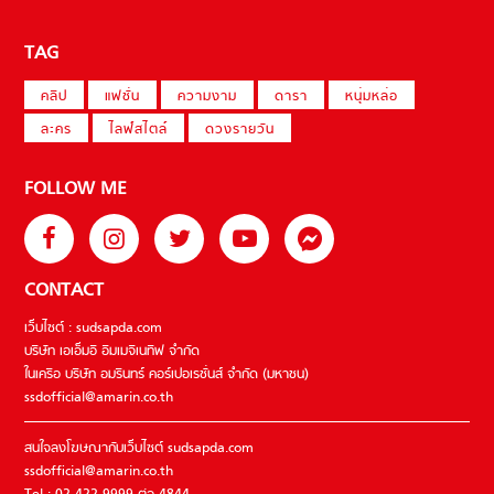
TAG
คลิป
แฟชั่น
ความงาม
ดารา
หนุ่มหล่อ
ละคร
ไลฟ์สไตล์
ดวงรายวัน
FOLLOW ME
CONTACT
เว็บไซต์ : sudsapda.com
บริษัท เอเอ็มอี อิมเมจิเนทีฟ จำกัด
ในเครือ บริษัท อมรินทร์ คอร์เปอเรชั่นส์ จำกัด (มหาชน)
ssdofficial@amarin.co.th
สนใจลงโฆษณากับเว็บไซต์ sudsapda.com
ssdofficial@amarin.co.th