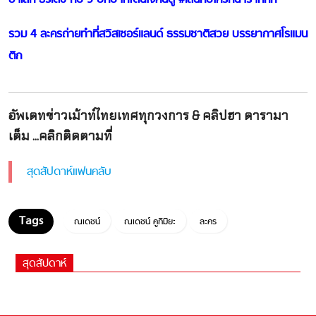
รวม 4 ละครถ่ายทำที่สวิสเซอร์แลนด์ ธรรมชาติสวย บรรยากาศโรแมน
ติก
อัพเดทข่าวเม้าท์ไทยเทศทุกวงการ & คลิปฮา ดารามา
เต็ม ...คลิกติดตามที่
สุดสัปดาห์แฟนคลับ
ณเดชน์
ณเดชน์ คูกิมิยะ
ละคร
สุดสัปดาห์