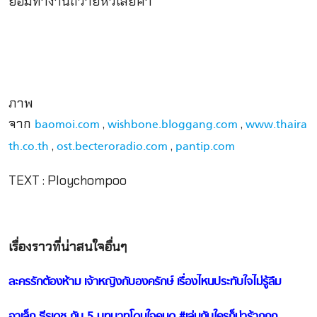
ยอมทำงานถวายหัวเลยค่า
ภาพ
จาก
,
,
baomoi.com
wishbone.bloggang.com
www.thaira
,
,
th.co.th
ost.becteroradio.com
pantip.com
TEXT : Ploychompoo
เรื่องราวที่น่าสนใจอื่นๆ
ละครรักต้องห้าม เจ้าหญิงกับองครักษ์ เรื่องไหนประทับใจไม่รู้ลืม
อาเล็ก ธีรเดช กับ 5 บทบาทโดนใจคนดู #เล่นกับใครก็น่าร้ากกก