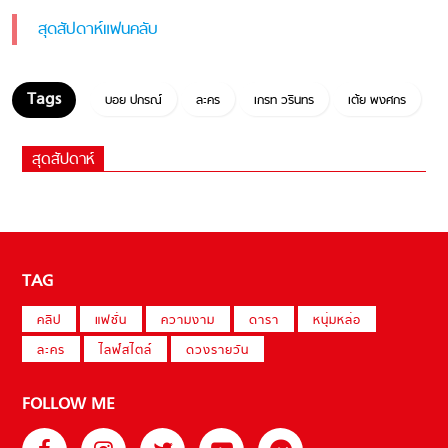
สุดสัปดาห์แฟนคลับ
บอย ปกรณ์
ละคร
เกรท วรินทร
เต้ย พงศกร
สุดสัปดาห์
TAG
คลิป
แฟชั่น
ความงาม
ดารา
หนุ่มหล่อ
ละคร
ไลฟ์สไตล์
ดวงรายวัน
FOLLOW ME