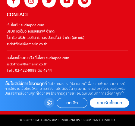
CONTACT
เว็บไซต์ : sudsapda.com
บริษัท เอเอ็มอี อิมเมจิเนทีฟ จำกัด
ในเครือ บริษัท อมรินทร์ คอร์เปอเรชั่นส์ จำกัด (มหาชน)
ssdofficial@amarin.co.th
สนใจลงโฆษณากับเว็บไซต์ sudsapda.com
ssdofficial@amarin.co.th
Tel : 02-422-9999 ต่อ 4844
เว็บไซต์นี้มีการใช้งานคุกกี้
เว็บไซต์ของเราใช้งานคุกกี้เพื่อช่วยเพิ่มประสบการณ์
ติดต่อแจ้งปัญหาหรือร้องเรียน
การใช้งานเว็บไซต์ให้สามารถใช้งานได้ดียิ่งขึ้น คุณสามารถเลือกที่จะยอมรับหรือ
ปฏิเสธการใช้งานคุกกี้ได้ง่ายๆ โดยการดูรายละเอียดเพิ่มเติมที่ “การตั้งค่าคุกกี้”
02-422-9999 ต่อ 4180
(จันทร์ – ศุกร์ เวลา 09.00 – 18.00 น)
ยกเลิก
ยอมรับทั้งหมด
bdcx@amarin.co.th
© COPYRIGHT 2026 AME IMAGINATIVE COMPANY LIMITED.