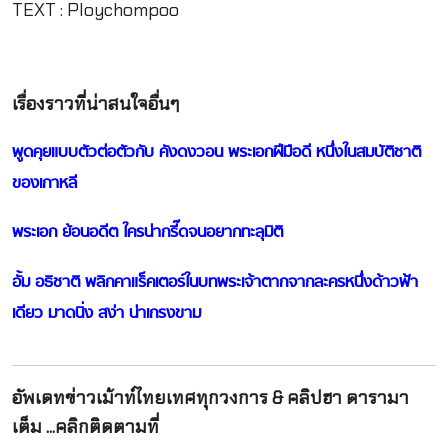
TEXT : Ploychompoo
เรื่องราวที่น่าสนใจอื่นๆ
พูดคุยแบบตัวต่อตัวกับ คังดงวอน พระเอกฝีมือดี หนึ่งในสมบัติชาติ
ของเกาหลี
พระเอก ย้อนอดีต ใครน่ากรี๊ดจนอยากทะลุมิติ
อั้ม อธิชาติ พลิกคาแร็คเตอร์ในบทพระเจ้าตากจากละครหนึ่งด้าวฟ้า
เดียว มาดนิ่ง สง่า น่าเกรงขาม
อัพเดทข่าวเม้าท์ไทยเทศทุกวงการ & คลิปฮา ดารามา
เต็ม ...คลิกติดตามที่