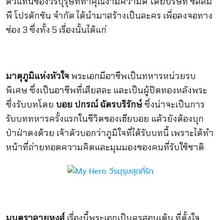
ตัวแทนของวีรบุรุษที่ทำคุณงามความดี โดยบริษัท ชลลัม
พี โปรดักชัน จำกัด ได้นำมาสร้างเป็นละคร เพื่อลงจอทาง
ช่อง 3 ซึ่งทั้ง 5 เรื่องนั้นได้แก่
มาตุภูมิแห่งหัวใจ
พระเอกมีอาชีพเป็นทหารหน่วยรบ
พิเศษ ซึ่งเป็นอาชีพที่เสียสละ และเป็นผู้ปิดทองหลังพระ
ซึ่งรับบทโดย
บอย ปกรณ์ ฉัตรบริรักษ์
ซึ่งน่าจะเป็นการ
รับบททหารครั้งแรกในชีวิตของเฮียบอย แล้วยังต้องบุก
ป่าฝ่าดงด้วย เจ้าตัวบอกว่าภูมิใจที่ได้รับบทนี้ เพราะได้ทำ
หน้าที่ถ่ายทอดความคิดและมุมมองของคนที่รับใช้ชาติ
มนตราลายหงส์
เรื่องนี้พระเอกเป็นครูสอนเต้น ที่ตั้งใจ