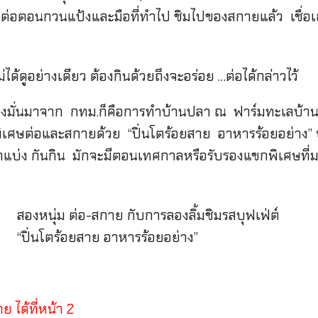
ต่อตอนกวนแป้งและมือที่ทำไป ชิมไปของสกายแล้ว เชื่อเถอ
ม่ได้ดูอย่างเดียว ต้องกินด้วยถึงจะอร่อย …ต่อได้กล่าวไว้
อฯมุ่งมั่นมาจาก กทม.ก็คือการทำบ้านปลา ณ ฟาร์มทะเลบ้
สุดพิเศษต่อและสกายด้วย “ปิ่นโตร้อยสาย อาหารร้อยอย่าง”
าแบ่ง กันกิน มักจะมีตอนเทศกาลหรือรับรองแขกพิเศษที่ม
สองหนุ่ม ต่อ-สกาย กับการลองลิ้มชิมรสบุฟเฟ่ต์
“ปิ่นโตร้อยสาย อาหารร้อยอย่าง”
 ได้ที่หน้า 2