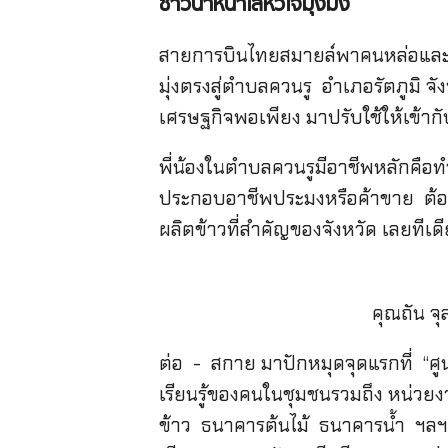
ชาวนาหน้าใสหัวใจมุ้งมิ้ง
สายการบินไทยสมายล์พาคนหล่อและที
มุ่งตรงสู่ตำบลควนรู อำเภอรัตภูมิ จ
เศรษฐกิจพอเพียง มาปรับใช้ให้เข้ากับ
พี่น้องในตำบลควนรูมีอาชีพหลักคือท
ประกอบอาชีพประมงหรือค้าขาย ต้อง บ
ผลิตข้าวที่สำคัญของจังหวัด เลยทีเด
คุณถัน จ
ต่อ - สกาย มาปักหมุดจุดแรกที่ “ศ
เรียนรู้ของคนในชุมชนรวมถึง หน่วย
ข้าว ธนาคารต้นไม้ ธนาคารน้ำ ฯลฯ 