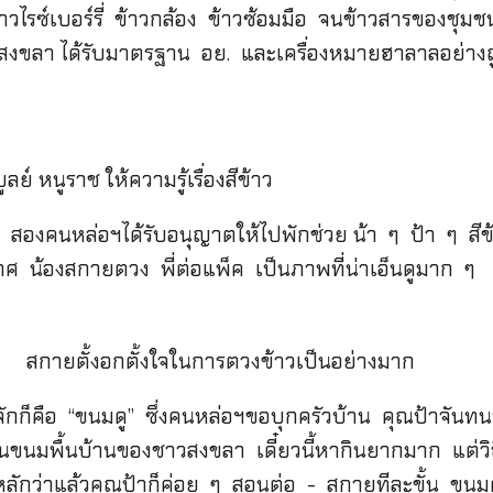
าวไรซ์เบอร์รี่ ข้าวกล้อง ข้าวซ้อมมือ จนข้าวสารของชุม
สงขลา ได้รับมาตรฐาน อย. และเครื่องหมายฮาลาลอย่างถ
ลย์ หนูราช ให้ความรู้เรื่องสีข้าว
งคนหล่อฯได้รับอนุญาตให้ไปพักช่วย น้า ๆ ป้า ๆ สีข้า
 น้องสกายตวง พี่ต่อแพ็ค เป็นภาพที่น่าเอ็นดูมาก ๆ
สกายตั้งอกตั้งใจในการตวงข้าวเป็นอย่างมาก
้จักก็คือ “ขนมดู” ซึ่งคนหล่อฯขอบุกครัวบ้าน คุณป้าจัน
็นขนมพื้นบ้านของชาวสงขลา เดี๋ยวนี้หากินยากมาก แต่วิ
เป็นหลักว่าแล้วคุณป้าก็ค่อย ๆ สอนต่อ - สกายทีละขั้น ขนม