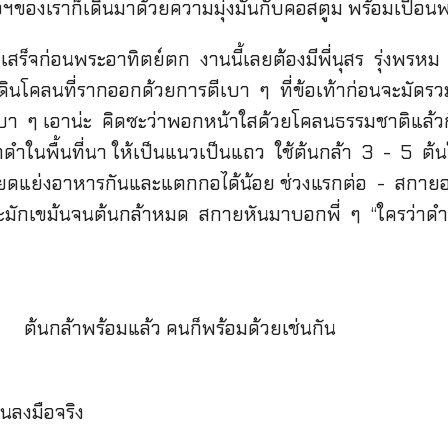
องเราก็เดินมาด้วยความมุ่งมั่นกับคอสตูม พร้อมเปื้อนพร
เสร็จก่อนพระอาทิตย์ตก งานนี้เลยต้องมีพี่นุสร รุ่งพรหม 
นโคลนที่รากออกด้วยการตีเบา ๆ ที่ข้อเท้าก่อนจะมัดรวมกั
งเบา ๆ เอาน่ะ คิดซะว่าพอกหน้าใสด้วยโคลนธรรมชาติแล้ว
กดำในพื้นที่นา ให้เป็นแนวเป็นแถว ใช้ต้นกล้า 3 - 5 ต
สียดแย่งอาหารกันและแตกกอได้น้อย ช่วงแรกต่อ - สกายอ
ย่างขะมักเขม้นจนต้นกล้าหมด สกายหันมาบอกพี่ ๆ “ใครว่
ต้นกล้าพร้อมแล้ว คนก็พร้อมด้วยเช่นกัน
่อนลงมือจริง