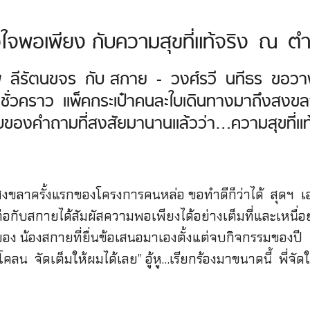
ัวใจพอเพียง กับความสุขที่แท้จริง ณ ต
พ ลีรัตนขจร กับ สกาย - วงศ์รวี นทีธร ขอ
่วคราว แพ็คกระเป๋าคนละใบเดินทางมาถึงสงขลา
องคำถามที่สงสัยมานานแล้วว่า…ความสุขที่แท้จ
่สงขลาครั้งแรกของโครงการคนหล่อ ขอทำดีก็ว่าได้ สุดฯ เ
่อกับสกายได้สัมผัสความพอเพียงได้อย่างเต็มที่และเหนื่อย
อง น้องสกายที่ยื่นข้อเสนอมาเองตั้งแต่จบกิจกรรมของปี
คลน จัดเต็มให้ผมได้เลย” อู้หู…เรียกร้องมาขนาดนี้ พี่จัด