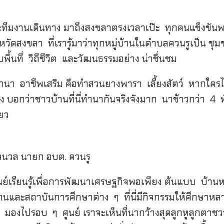
มงานเดินทาง มาถึงสงขลาตรงเวลาเป๊ะ ทุกคนแข็งขันพร้อ
ังหวัดสงขลา ที่เรารู้มาว่าทุกหมู่บ้านในตำบลควนรูเป็น ช
พื้นที่ วิถีชีวิต และวัฒนธรรมอย่าง น่าชื่นชม
ำนา อาชีพเสริม คือทำสวนยางพารา เลี้ยงสัตว์ หากใครไม
อกว่าชาวบ้านที่นี่ทำนากันจริงจังมาก นาข้าวกว่า 4 พั
ียว
ุลนวล นายก อบต. ควนรู
ูนย์เรียนรู้เพื่อการพัฒนาเศรษฐกิจพอเพียง ต้นแบบ บ้า
งานและสถาบันการศึกษาต่าง ๆ ที่นี่มีกิจกรรมให้ศึกษาห
มองไปรอบ ๆ ศูนย์ เราจะเห็นที่นากว้างสุดลูกหูลูกตาชว