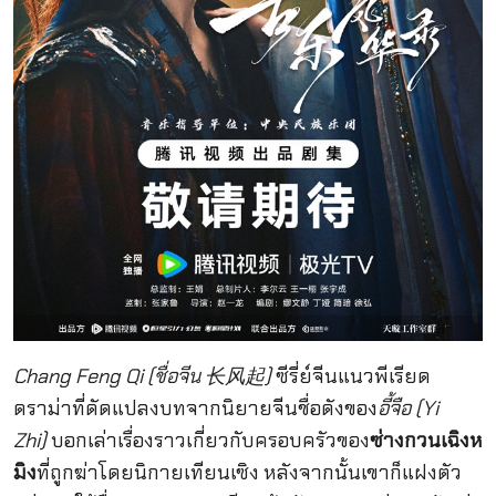
Chang Feng Qi (ชื่อจีน 长风起)
ซีรี่ย์จีนแนวพีเรียด
ดราม่าที่ดัดแปลงบทจากนิยายจีนชื่อดังของ
อี้จือ (Yi
Zhi)
บอกเล่าเรื่องราวเกี่ยวกับครอบครัวของ
ซ่างกวนเฉิงห
มิง
ที่ถูกฆ่าโดยนิกายเทียนเซิง หลังจากนั้นเขาก็แฝงตัว