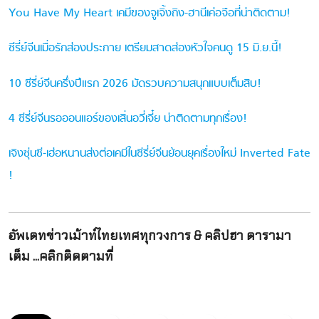
You Have My Heart เคมีของจูเจิ้งถิง-ฮานีเค่อจือที่น่าติดตาม!
ซีรี่ย์จีนเมื่อรักส่องประกาย เตรียมสาดส่องหัวใจคนดู 15 มิ.ย.นี้!
10 ซีรี่ย์จีนครึ่งปีแรก 2026 มัดรวบความสนุกแบบเต็มสิบ!
4 ซีรี่ย์จีนรอออนแอร์ของเสิ่นอวี่เจี๋ย น่าติดตามทุกเรื่อง!
เจิงซุ่นซี-เฮ่อหนานส่งต่อเคมีในซีรี่ย์จีนย้อนยุคเรื่องใหม่ Inverted Fate
!
อัพเดทข่าวเม้าท์ไทยเทศทุกวงการ & คลิปฮา ดารามา
เต็ม ...คลิกติดตามที่