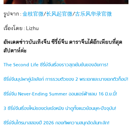
รูปจาก :
/
/
金枝官微
长风起官微
古乐风华录官微
เรื่องโดย : Lizhu
อัพเดตข่าวบันเทิงจีน ซีรี่ย์จีน ดาราจีนได้อีกเพียบที่สุด
สัปดาห์ค่ะ
The Second Life ซีรี่ย์จีนเรื่องราวสุดเข้มข้นของอัยการ!
ซีรี่ย์จีนบุปผาคู่บัลลังก์ การรวมตัวของ 2 พระเอกและนางเอกตัวท็อป!
ซีรี่ย์จีน Never-Ending Summer ออนแอร์ฟ้าแลบ 16 มิ.ย.นี้!
3 ซีรี่ย์จีนเรื่องใหม่ของเว่ยเจ๋อหมิง น่าดูทั้งแนวย้อนยุค-ปัจจุบัน!
ซีรี่ย์จีนไตรมาสสองปี 2026 กองทัพความสนุกอัดล้นทะลัก!