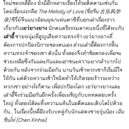
ใหม่ของหลี่อีถง ยังมีอีกหลายเรื่องให้รอติดตามเช่นกัน
โดยเรื่องแรกคือ
The Melody of Love (ชื่อจีน 古乐风华
录)
ซีรี่ย์จีนแนวย้อนยุค/แฟนตาซีที่บอกเล่าเรื่องราว
เกี่ยวกับ
เยว่ยางยาง
นักดนตรีธรรมดาคนหนึ่งที่ได้พบกับ
เส่าอี้
ชายหนุ่มที่สูญเสียความทรงจำ เยว่ยางยางที่
ต้องการปกป้องนิกายของตนเอง ส่วนเส่าอี้ต้องการฟื้น
ความทรงจำของเขา ดังนั้น ทั้งสองจึงทำข้อตกลงเพื่อจะ
ช่วยเหลือซึ่งกันและกันและเอาชนะความยากลำบากไป
ด้วยกัน หลังจากร่วมมือกัน นานวันเข้าพวกเขาก็เริ่มมีใจ
ให้กัน แต่ด้วยความเข้าใจผิดทำให้เกิดรอยร้าวระหว่าง
พวกเขา อย่างไรก็ตาม เพื่อปกป้องโลก เยว่ยางยางและ
เส่าอี้จึงร่วมมือกันอีกครั้งเพื่อเผชิญกับบททดสอบครั้ง
ใหญ่ ทั้งสองได้ละทิ้งความแค้นในอดีตและเติบโตไปด้วย
กัน… ในเรื่องนี้หลี่อีถงรับบทคู่กับนักแสดงชายรุ่นน้อง
เฉิน
ซินไห่ (Chen Xinhai)