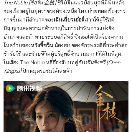
The Noble (ชื่อจีน 金枝)
ซีรี่ย์จีนแนวย้อนยุคที่มีพื้นหลัง
ของเรื่องอยู่ในยุคราชวงศ์ซ่งเหนือ โดยถ่ายทอดเรื่องราว
การขึ้นมามีอำนาจของ
เฉินเฉี่ยวเอ๋อร์
สาวใช้ผู้ใช้สติ
ปัญญาและความกล้าหาญในการฝ่าฟันการแย่งชิง
อำนาจและท้าทายระบบอภิสิทธิ์ ซึ่งเธอได้เปิดโปงความ
โหดร้ายของ
หวังจี้ซวิน
น้องเขยของจักรพรรดิที่กระทำต่อ
ข้ารับใช้ และช่วยชีวิตผู้บริสุทธิ์จำนวนมากไว้ได้ในที่สุด…
ในเรื่อง The Noble หลี่อีถงรับบทคู่กับ
เฉินซิงซวี่ (Chen
Xingxu)
ปักหมุดรอชมได้เลยจ้า