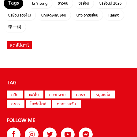
Li Yitong
ข่าวจีน
ซีรี่ย์จีน
ซีรี่ย์จีนปี 2026
ซีรี่ย์จีนเรื่องใหม่
นักแสดงหญิงจีน
นางเอกซีรี่ย์จีน
หลี่อีถง
李一桐
สุดสัปดาห์
TAG
คลิป
แฟชั่น
ความงาม
ดารา
หนุ่มหล่อ
ละคร
ไลฟ์สไตล์
ดวงรายวัน
FOLLOW ME