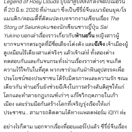
Legend of Rosy Clouds บุปผาคู่บัลลังก์
ลงจอไปเมื่อวัน
ที่ 20 มิ.ย. 2026 ที่ผ่านมา ซึ่งเป็นซีรี่ย์จีนแนวย้อนยุค/โร
แมนติก/คอเมดี้ที่ดัดแปลงบทจากงานเขียนเรื่อง
The
Story of Saiunkoku
ของนักเขียนชาวญี่ปุ่น
Sai
Yukino
บอกเล่าเรื่องราวเกี่ยวกับ
ฟ่านอวิ๋น
หญิงสาวผู้
ยากจนจากตระกูลที่มีชื่อเสียงโด่งดัง และ
ฉีเจิง
เจ้าเมืองผู้
ดูเหมือนไร้เดียงสาแต่จริงๆ แล้วเจ้าเล่ห์ ทั้งสองต่าง
ทดสอบกันและกันจนกระทั่งผ่านเรื่องราวต่างๆ จนเกิด
ความไว้ใจกันในที่สุด พวกเขาร่วมกันฝ่าฟันอุปสรรคเพื่อ
ประโยชน์ของประชาชน ได้รับมิตรภาพและความรัก ขณะ
เดียวกัน ฟ่านอวิ๋นยังช่วยฉีเจิงในการสร้างสันติสุขให้แก่
โลกและทำลายกฎเกณฑ์เก่าๆ แก้ไขวิกฤตภายในเก้า
เมือง และร่วมมือกันสร้างโลกที่เจริญรุ่งเรืองให้แก่
ประชาชน… สามารถติดตามได้ทางแพลตฟอร์ม iQIYI ค่ะ
อย่างไรก็ตาม นอกจากเรื่องที่ออนแอร์ไปแล้ว ซีรี่ย์จีนเรื่อง