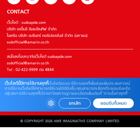
CONTACT
เว็บไซต์ : sudsapda.com
บริษัท เอเอ็มอี อิมเมจิเนทีฟ จำกัด
ในเครือ บริษัท อมรินทร์ คอร์เปอเรชั่นส์ จำกัด (มหาชน)
ssdofficial@amarin.co.th
สนใจลงโฆษณากับเว็บไซต์ sudsapda.com
ssdofficial@amarin.co.th
Tel : 02-422-9999 ต่อ 4844
เว็บไซต์นี้มีการใช้งานคุกกี้
เว็บไซต์ของเราใช้งานคุกกี้เพื่อช่วยเพิ่มประสบการณ์
ติดต่อแจ้งปัญหาหรือร้องเรียน
การใช้งานเว็บไซต์ให้สามารถใช้งานได้ดียิ่งขึ้น คุณสามารถเลือกที่จะยอมรับหรือ
ปฏิเสธการใช้งานคุกกี้ได้ง่ายๆ โดยการดูรายละเอียดเพิ่มเติมที่ “การตั้งค่าคุกกี้”
02-422-9999 ต่อ 4180
(จันทร์ – ศุกร์ เวลา 09.00 – 18.00 น)
ยกเลิก
ยอมรับทั้งหมด
bdcx@amarin.co.th
© COPYRIGHT 2026 AME IMAGINATIVE COMPANY LIMITED.