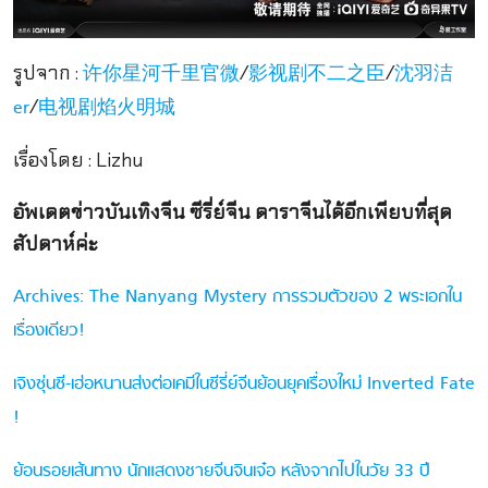
รูปจาก :
/
/
许你星河千里官微
影视剧不二之臣
沈羽洁
/
er
电视剧焰火明城
เรื่องโดย : Lizhu
อัพเดตข่าวบันเทิงจีน ซีรี่ย์จีน ดาราจีนได้อีกเพียบที่สุด
สัปดาห์ค่ะ
Archives: The Nanyang Mystery การรวมตัวของ 2 พระเอกใน
เรื่องเดียว!
เจิงซุ่นซี-เฮ่อหนานส่งต่อเคมีในซีรี่ย์จีนย้อนยุคเรื่องใหม่ Inverted Fate
!
ย้อนรอยเส้นทาง นักแสดงชายจีนจินเจ๋อ หลังจากไปในวัย 33 ปี