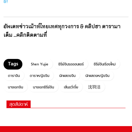
ซี!
อัพเดทข่าวเม้าท์ไทยเทศทุกวงการ & คลิปฮา ดารามา
เต็ม ...คลิกติดตามที่
Shen Yujie
ซีรี่ย์จีนรอออนแอร์
ซีรี่ย์จีนเรื่องใหม่
ดาราจีน
ดาราหญิงจีน
นักแสดงจีน
นักแสดงหญิงจีน
นางเอกจีน
นางเอกซีรี่ย์จีน
เสิ่นอวี่เจี๋ย
沈羽洁
สุดสัปดาห์