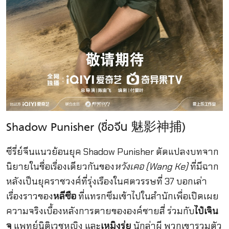
Shadow Punisher (ชื่อจีน 魅影神捕)
ซีรี่ย์จีนแนวย้อนยุค Shadow Punisher ดัดแปลงบทจาก
นิยายในชื่อเรื่องเดียวกันของ
หวังเคอ (Wang Ke)
ที่มีฉาก
หลังเป็นยุคราชวงศ์ที่รุ่งเรืองในศตวรรษที่ 37 บอกเล่า
เรื่องราวของ
หลีซือ
ที่แทรกซึมเข้าไปในสำนักเพื่อเปิดเผย
ความจริงเบื้องหลังการตายขององค์ชายสี่ ร่วมกับ
ไป๋เจิน
จู
แพทย์นิติเวชหญิง และ
เหมิงรุ่ย
นักล่าผี พวกเขารวมตัว