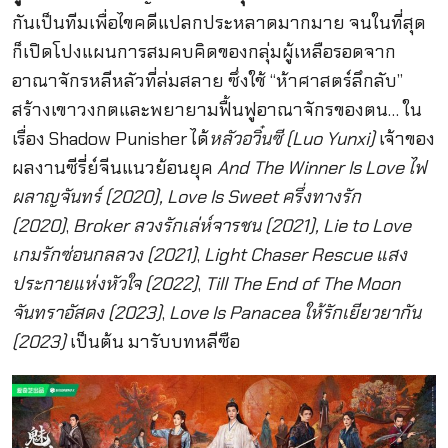
กันเป็นทีมเพื่อไขคดีแปลกประหลาดมากมาย จนในที่สุด
ก็เปิดโปงแผนการสมคบคิดของกลุ่มผู้เหลือรอดจาก
อาณาจักรหลีหลัวที่ล่มสลาย ซึ่งใช้ “ห้าศาสตร์ลึกลับ”
สร้างเขาวงกตและพยายามฟื้นฟูอาณาจักรของตน… ใน
เรื่อง Shadow Punisher ได้
หลัวอวิ๋นซี (Luo Yunxi)
เจ้าของ
ผลงานซีรี่ย์จีนแนวย้อนยุค
And The Winner Is Love ไฟ
ผลาญจันทร์ (2020), Love Is Sweet ครึ่งทางรัก
(2020)
,
Broker ลวงรักเล่ห์จารชน (2021), Lie to Love
เกมรักซ่อนกลลวง (2021)
,
Light Chaser Rescue แสง
ประกายแห่งหัวใจ (2022)
,
Till The End of The Moon
จันทราอัสดง (2023)
,
Love Is Panacea ให้รักเยียวยากัน
(2023)
เป็นต้น มารับบทหลีซือ