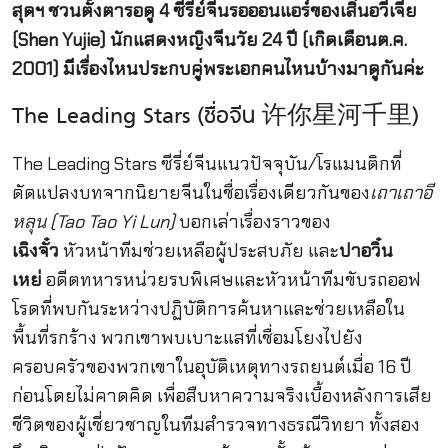
สุดฯ ชวนตั้งตารอดู 4 ซีรี่ย์จีนรอออนแอร์ของเสิ่นอวี่เจี๋ย
(Shen Yujie) นักแสดงหญิงจีนวัย 24 ปี (เกิดเดือนต.ค.
2001) มีเรื่องไหนประกบคู่พระเอกคนไหนบ้างมาดูกันค่ะ
The Leading Stars (ชื่อจีน 许你星河千里)
The Leading Stars ซีรี่ย์จีนแนวปัจจุบัน/โรแมนติกที่
ดัดแปลงบทจากนิยายจีนในชื่อเรื่องเดียวกันของ
เถาเถาอี
หลุน (Tao Tao Yi Lun)
บอกเล่าเรื่องราวของ
เฉิงจั๋ว
หัวหน้าทีมช่วยเหลือผู้ประสบภัย และ
ปาอวิ๋น
เหย่
อดีตทหารหน่วยรบพิเศษและหัวหน้าทีมขับรถออฟ
โรดที่พบกันระหว่างปฏิบัติการค้นหาและช่วยเหลือใน
พื้นที่รกร้าง พวกเขาพบเบาะแสที่เชื่อมโยงไปยัง
ครอบครัวของพวกเขาในอุบัติเหตุทางรถยนต์เมื่อ 16 ปี
ก่อนโดยไม่คาดคิด เพื่อสืบหาความจริงเบื้องหลังการเสีย
ชีวิตของผู้เชี่ยวชาญในทีมสำรวจทางธรณีวิทยา ทั้งสอง