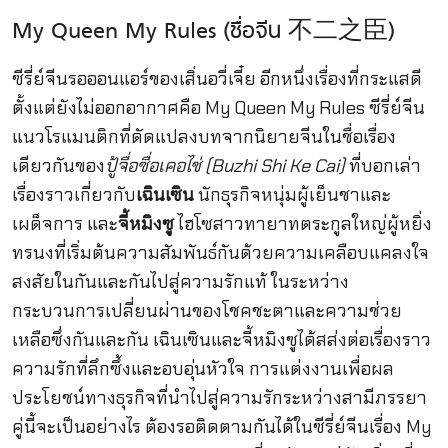
My Queen My Rules (ชื่อจีน 不二之臣)
ซีรี่ย์จีนรอออนแอร์ของเสิ่นอวี่เจี๋ย อีกหนึ่งเรื่องที่กระแสดี
ตั้งแต่ยังไม่ออกอากาศคือ My Queen My Rules ซีรี่ย์จีน
แนวโรแมนติกที่ดัดแปลงบทจากนิยายจีนในชื่อเรื่อง
เดียวกันของ
ปู้จื่อซื่อเคอไช่ (Buzhi Shi Ke Cai)
ที่บอกเล่า
เรื่องราวเกี่ยวกับ
เฉินเซิน
นักธุรกิจหนุ่มผู้เย็นชาและ
เผด็จการ และ
จี้หมิงซู
ไฮโซสาวทายาทตระกูลใหญ่ผู้หยิ่ง
ทรนงที่เริ่มต้นความสัมพันธ์กันด้วยความเคลือบแคลงใจ
สงสัยในกันและกันไปสู่ความรักแท้ ในระหว่าง
กระบวนการเปลี่ยนผ่านของโชคชะตาและความช่วย
เหลือซึ่งกันและกัน เฉินเซินและจี้หมิงซูได้สส่งต่อเรื่องราว
ความรักที่ลึกซึ้งและอบอุ่นหัวใจ การแต่งงานเพื่อผล
ประโยชน์ทางธุรกิจที่นำไปสู่ความรักระหว่างสามีภรรยา
คู่นี้จะเป็นอย่างไร ต้องรอติดตามกันได้ในซีรี่ย์จีนเรื่อง My