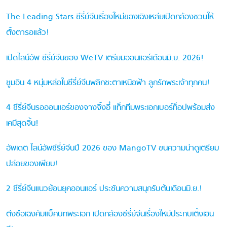
The Leading Stars ซีรี่ย์จีนเรื่องใหม่ของเฉิงเหล่ยเปิดกล้องชวนให้
ตั้งตารอแล้ว!
เปิดไลน์อัพ ซีรี่ย์จีนของ WeTV เตรียมออนแอร์เดือนมิ.ย. 2026!
ซูมอิน 4 หนุ่มหล่อในซีรี่ย์จีนพลิกชะตาเหนือฟ้า ลูกรักพระเจ้าทุกคน!
4 ซีรี่ย์จีนรอออนแอร์ของจางจิ้งอี๋ แท็กทีมพระเอกเบอร์ท็อปพร้อมส่ง
เคมีสุดจิ้น!
อัพเดต ไลน์อัพซีรี่ย์จีนปี 2026 ของ MangoTV ขนความน่าดูเตรียม
ปล่อยของเพียบ!
2 ซีรี่ย์จีนแนวย้อนยุคออนแอร์ ประชันความสนุกรับต้นเดือนมิ.ย.!
ต่งซือเฉิงคัมแบ็คบทพระเอก เปิดกล้องซีรี่ย์จีนเรื่องใหม่ประกบเติ้งเอิน