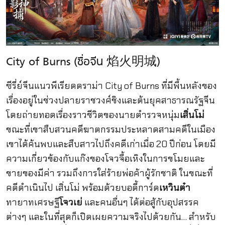
City of Burns (ชื่อจีน 焰火明城)
ซีรี่ย์จีนแนวพีเรียดดราม่า City of Burns ที่มีพื้นหลังของ
เรื่องอยู่ในช่วงปลายราชวงศ์ชิงและต้นยุคสาธารณรัฐจีน
โดยถ่ายทอดเรื่องราวชีวิตของนายตำรวจหนุ่ม
เสิ่นโม่
ขณะที่เขาสืบสวนคดีฆาตกรรมประหลาดสามคดีในเมือง
เขาได้ค้นพบและสืบสาวไปถึงคดีเก่าเมื่อ 20 ปีก่อน โดยมี
ความเกี่ยวข้องกับแก๊งของโจวจื้อเหิงในการขโมยและ
ขายของมีค่า รวมถึงการใส่ร้ายพ่อค้าผู้รักชาติ ในขณะที่
คดีดำเนินไป เสิ่นโม่ พร้อมด้วยบอดี้การ์ด
เหวินต๋า
ทายาทเศรษฐี
โจวเย่
และคนอื่นๆ ได้ต่อสู้กับอุปสรรค
ต่างๆ และในที่สุดก็เปิดเผยความจริงไปด้วยกัน… สำหรับ