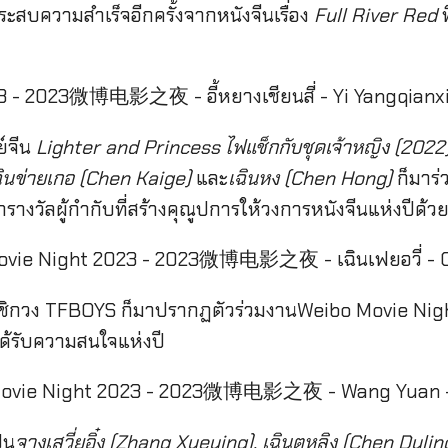
็ประสบความสำเร็จอีกครั้งจากหนังจีนเรื่อง
Full River Red
ท
ย์จีน
Lighter and Princess ไฟแช็กกับชุดเจ้าหญิง (2022
ฉินข่ายเกอ (Chen Kaige)
และ
เฉินหง (Chen Hong)
ก็มาร
รางวัลผู้กำกับที่สร้างคุณูปการให้วงการหนังจีนแห่งปีด้ว
มาชิกวง TFBOYS ก็มาปรากฏตัวร่วมงานWeibo Movie Ni
ี่ได้รับความสนใจแห่งปี
็น
จางเสวี่ยอิ๋ง (Zhang Xueying), เฉินตูหลิง (Chen Dulin