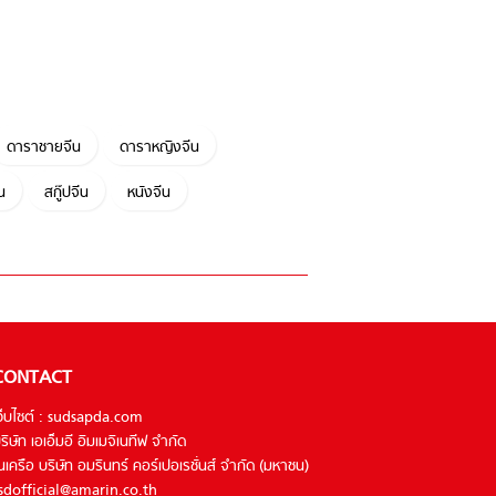
ดาราชายจีน
ดาราหญิงจีน
น
สกู๊ปจีน
หนังจีน
CONTACT
ว็บไซต์ : sudsapda.com
ริษัท เอเอ็มอี อิมเมจิเนทีฟ จำกัด
นเครือ บริษัท อมรินทร์ คอร์เปอเรชั่นส์ จำกัด (มหาชน)
sdofficial@amarin.co.th