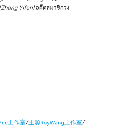
น (Zhang Yifan)
อดีตสมาชิกวง
/
/
nYee工作室
王源RoyWang工作室