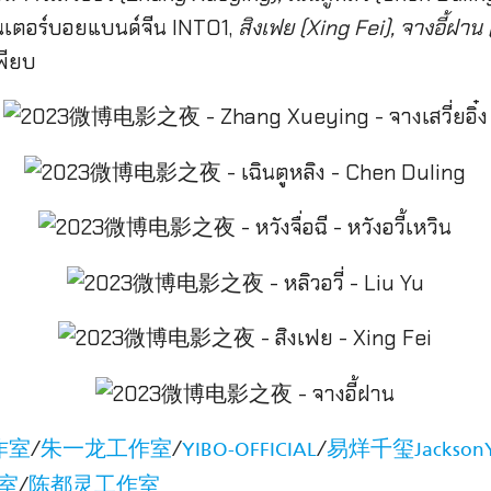
็นเตอร์บอยแบนด์จีน INTO1,
สิงเฟย (Xing Fei), จางอี้ฝา
พียบ
/
/
/
作室
朱一龙工作室
YIBO-OFFICIAL
易烊千玺Jackso
/
作室
陈都灵工作室_