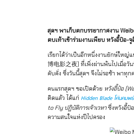
สุดฯ พาเก็บตกบรรยากาศงาน Weib
ตบเท้าเข้าร่วมงานเพียบ หวังอี้ป๋อ-จู
เรียกได้ว่าเป็นอีกหนึ่งงานยักษ์ใ
博电影之夜) ที่เพิ่งผ่านพ้นไปเมื่อวันที่ 
คับคั่ง ซึ่งวันนี้สุดฯ จึงไม่รอช้า พ
คนแรกสุดฯ ขอเปิดด้วย
หวังอี้ป๋อ (
ติดแล้ว ได้แก่
Hidden Blade โค่นคมพยั
to Fly ปฏิบัติการเจ้าเวหา
ซึ่งหวังอี้
ความสนใจแห่งปีไปครอง