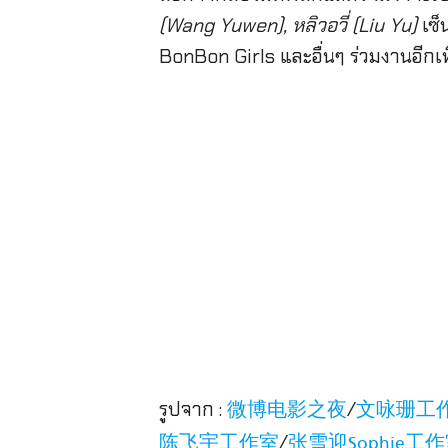
(Wang Yuwen), หลิวอวี่ (Liu Yu)
เซ
BonBon Girls และอื่นๆ ร่วมงานอีกเ
รูปจาก :
/
微博电影之夜
文咏珊工
/
陈飞宇工作室
张雪迎Sophie工