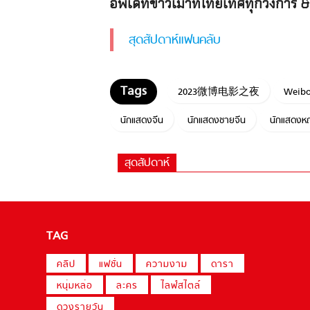
อัพเดทข่าวเม้าท์ไทยเทศทุกวงการ & 
สุดสัปดาห์แฟนคลับ
2023微博电影之夜
Weibo
นักแสดงจีน
นักแสดงชายจีน
นักแสดงหญ
สุดสัปดาห์
TAG
คลิป
แฟชั่น
ความงาม
ดารา
หนุ่มหล่อ
ละคร
ไลฟ์สไตล์
ดวงรายวัน