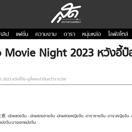
คลิป
แฟชั่น
ความงาม
ดารา
หนุ่มหล่อ
ไลฟ์สไตล์
ovie Night ​2023 หวังอี้ป๋อ-
023 หวังอี้ป๋อ-จูอี้หลงนำทีมคว้ารางวัล!