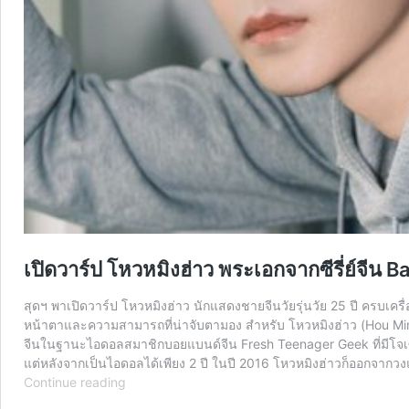
เปิดวาร์ป โหวหมิงฮ่าว พระเอกจากซีรี่ย์จีน 
สุดฯ พาเปิดวาร์ป โหวหมิงฮ่าว นักแสดงชายจีนวัยรุ่นวัย 25 ปี ครบเครื่
หน้าตาและความสามารถที่น่าจับตามอง สำหรับ โหวหมิงฮ่าว (Hou Minghao
จีนในฐานะไอดอลสมาชิกบอยแบนด์จีน Fresh Teenager Geek ที่มีโจเซฟ 
แต่หลังจากเป็นไอดอลได้เพียง 2 ปี ในปี 2016 โหวหมิงฮ่าวก็ออกจากว
เปิด
Continue reading
วาร์