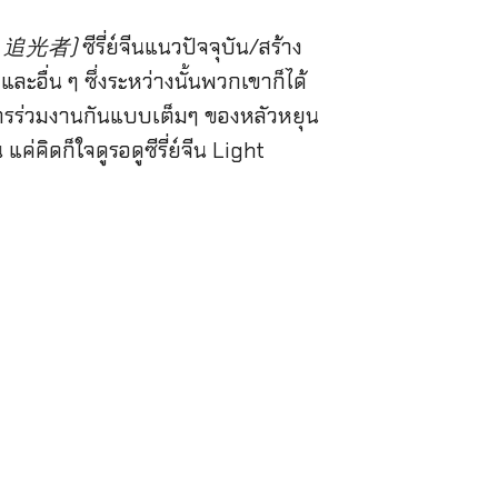
จีน 追光者)
ซีรี่ย์จีนแนวปัจจุบัน/สร้าง
ละอื่น ๆ ซึ่งระหว่างนั้นพวกเขาก็ได้
ป็นการร่วมงานกันแบบเต็มๆ ของหลัวหยุน
 แค่คิดก็ใจดูรอดูซีรี่ย์จีน Light