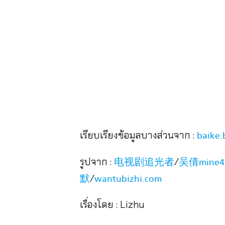
เรียบเรียงข้อมูลบางส่วนจาก :
baike.
รูปจาก :
/
电视剧追光者
吴倩mine4e
/
默
wantubizhi.com
เรื่องโดย : Lizhu