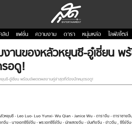
คลิป
แฟชั่น
ความงาม
ดารา
หนุ่มหล่อ
ไลฟ์สไตล์
านของหลัวหยุนซี-อู๋เชี่ยน พร
ดรอดู!
ี-อู๋เชี่ยน พร้อมอัพเดตผลงานคู่ล่าสุดที่ต้องปักหมุดรอดู!