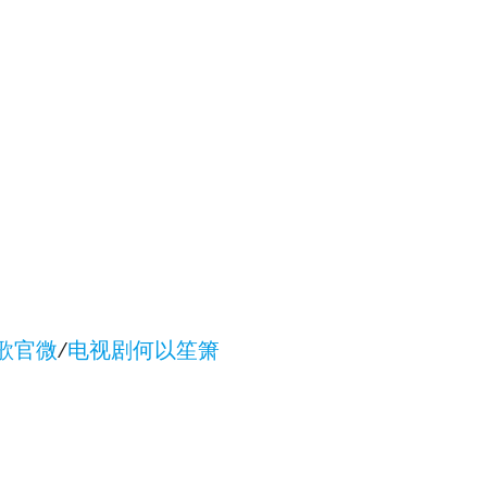
/
歌官微
电视剧何以笙箫