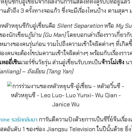
วหยุนซีกับอู๋เชี่ยนจากผลงานการแสดงที่ทั้งคู่รับบทอยู่แล้ว 
าแล้วถึง 3 ครั้งทางจอแก้ว ซึ่งจะมีเรื่องไหนบ้าง ตามสุดฯ ม
ลัวหยุนซีกับอู่เชี่ยนคือ
Silent Separation
หรือ
My Su
งของนักเขียน
กู้ม่าน (Gu Man)
โดยบอกเล่าเรื่องราวเกี่ยวกั
หมางของคนรุ่นก่อน รวมไปถึงความเข้าใจผิดต่างๆ ที่เกิดขึ
ทั้งสองคนจะต้องไขปมความเข้าใจผิดต่างๆ พร้อมกับเรื่องรา
เหออี่เชิน
เวอร์ชั่นวัยรุ่น ส่วนอู่เชี่ยนรับบทเป็น
จ้าวโม่เซิง
นาง
Hanliang)
–
ถังเยียน (Tang Yan)
การันตีความปังด้วยการเป็นซีรี่ย์จีนเรื่อ
ine รอรักกลับมา
้งสูงสุดอันดับ 1 ของช่อง Jiangsu Television ในปีนั้นด้วย ยิ