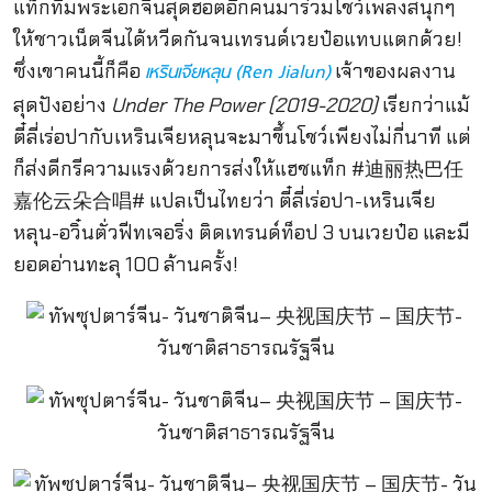
แท็กทีมพระเอกจีนสุดฮอตอีกคนมาร่วมโชว์เพลงสนุกๆ
ให้ชาวเน็ตจีนได้หวีดกันจนเทรนด์เวยป๋อแทบแตกด้วย!
ซึ่งเขาคนนี้ก็คือ
เจ้าของผลงาน
เหรินเจียหลุน (Ren Jialun)
สุดปังอย่าง
Under The Power (2019-2020)
เรียกว่าแม้
ตี๋ลี่เร่อปากับเหรินเจียหลุนจะมาขึ้นโชว์เพียงไม่กี่นาที แต่
ก็ส่งดีกรีความแรงด้วยการส่งให้แฮชแท็ก #迪丽热巴任
嘉伦云朵合唱# แปลเป็นไทยว่า ตี๋ลี่เร่อปา-เหรินเจีย
หลุน-อวิ๋นตั่วฟีทเจอริ่ง ติดเทรนด์ท็อป 3 บนเวยป๋อ และมี
ยอดอ่านทะลุ 100 ล้านครั้ง!