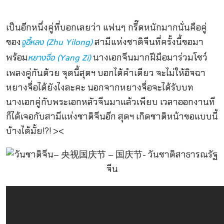
เป็นอีกหนึ่งคู่ที่บอกเลยว่า แฟนๆ กรี๊ดหนักมากนั่นคือคู่
ของ
สามีแห่งชาติจีนที่ครั้งนี้ขอมา
จูอี้หลง (Zhu Yilong)
พร้อม
นางเอกจีนมากฝีมือมาร่วมโชว์
หยางจื่อ (Yang Zi)
เพลงคู่กันด้วย จุดนี้สุดฯ บอกได้คำเดียว จะไม่ให้อิจฉา
หยางจื่อได้ยังไงละคะ นอกจากหยางจื่อจะได้รับบท
นางเอกคู่กับพระเอกหลัวจีนมาแล้วเพียบ เวลาออกงานที
ก็ได้เจอกับสามีแห่งชาติจีนอีก สุดฯ เกิดชาติหน้าขอแบบนี้
บ้างได้มั้ย!?! ><