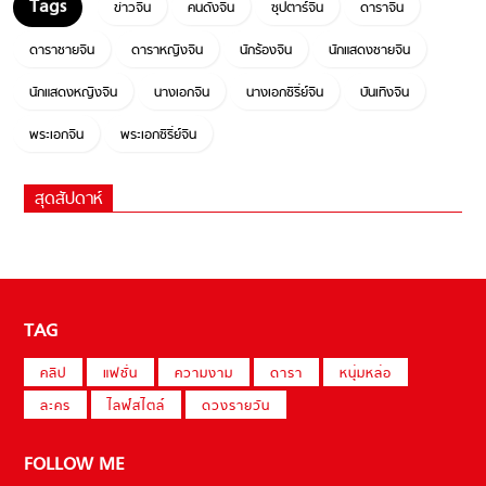
ข่าวจีน
คนดังจีน
ซุปตาร์จีน
ดาราจีน
ดาราชายจีน
ดาราหญิงจีน
นักร้องจีน
นักแสดงชายจีน
นักแสดงหญิงจีน
นางเอกจีน
นางเอกซีรี่ย์จีน
บันเทิงจีน
พระเอกจีน
พระเอกซีรี่ย์จีน
สุดสัปดาห์
TAG
คลิป
แฟชั่น
ความงาม
ดารา
หนุ่มหล่อ
ละคร
ไลฟ์สไตล์
ดวงรายวัน
FOLLOW ME