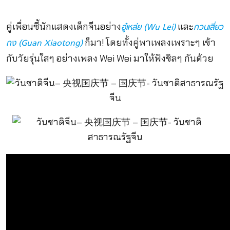
คู่เพื่อนซี้นักแสดงเด็กจีนอย่าง
และ
อู๋เหล่ย (Wu Lei)
กวนเสี่ยว
ก็มา! โดยทั้งคู่พาเพลงเพราะๆ เข้า
ถง (Guan Xiaotong)
กับวัยรุ่นใสๆ อย่างเพลง Wei Wei มาให้ฟังชิลๆ กันด้วย