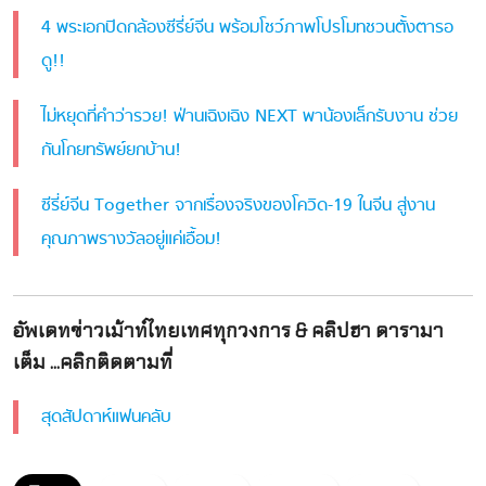
4 พระเอกปิดกล้องซีรี่ย์จีน พร้อมโชว์ภาพโปรโมทชวนตั้งตารอ
ดู!!
ไม่หยุดที่คำว่ารวย! ฟ่านเฉิงเฉิง NEXT พาน้องเล็กรับงาน ช่วย
กันโกยทรัพย์ยกบ้าน!
ซีรี่ย์จีน Together จากเรื่องจริงของโควิด-19 ในจีน สู่งาน
คุณภาพรางวัลอยู่แค่เอื้อม!
อัพเดทข่าวเม้าท์ไทยเทศทุกวงการ & คลิปฮา ดารามา
เต็ม ...คลิกติดตามที่
สุดสัปดาห์แฟนคลับ