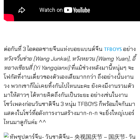
ต่อกันที่ 3 ไอดอลชายจีนแห่งบอยแบนด์จีน
อย่าง
TFBOYS
หวังจวิ้นข่าย (Wang Junkai), หวังหยวน (Wamg Yuan), อี้
หยางเชียนสี่ (Yi Yangqianxi)
ที่แม้ช่วงหลังมานี้หนุ่มๆ จะ
โฟกัสที่งานเดี่ยวของตัวเองเสียมากกว่า ถึงอย่างนั้นงาน
วง พวกเขาก็ไม่เคยทิ้งกันไปไหนนะคะ ยังคงมีงานรวมตัว
มาให้สาวๆ ได้หายคิดถึงกันเป็นระยะ อย่างเช่นในงาน
โชว์เพลงก่อนวันชาติจีน 3 หนุ่ม TFBOYS ก็พร้อมใจกันมา
แสดงในโชว์ที่อลังการงานสร้างมาก-ก-ก จะยิ่งใหญ่เบอร์
ไหนมาดูกันค่ะ ^^