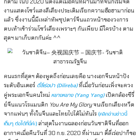
ก็ตาม ในปี 2020 นี้ตั้งแต่เมื่อคืนที่ผ่านมาที่จีนก็เริ่มจัด
งานแสดงโชว์แสงสีเสียงประเดิมเรียกความฮือฮามาก่อน
แล้ว ซึ่งงานนี้มีเหล่าทัพซุปตาร์จีนแถวหน้าของวงการ
ตบเท้าเข้าร่วมโชว์เสียงเพราะๆ กันเพียบ มีใครบ้าง ตาม
สุดฯ มาเก็บตกกันค่ะ ^^
คนแรกที่สุดฯ ต้องพูดถึงก่อนเลยคือ นางเอกจีนหน้าปัง
ระดับอินเตอร์
ที่เมื่อวันก่อนเพิ่งจะควง
ตี๋ลี่เร่อปา (Dilireba)
คู่พระเอกจีนคนใหม่
เปิดกล้องซีรี่
หยางหยาง (Yang Yang)
ย์จีนแนวโรแมนติก
You Are My Glory
จนเรียกเสียงหวีด
จากแฟนๆ ทั้งในจีนและไทยไปได้ไม่ทันไร
(คลิกอ่านข่าวนี้
ล่าสุดในงานฉลองก่อนวันชาติจีนที่ออก
เต็มๆ ต่อได้ที่นี่ค่ะ)
อากาศเมื่อคืนวันที่ 30 ก.ย. 2020 ที่ผ่านมา ตี๋ลี่เร่อปาก็ขอ