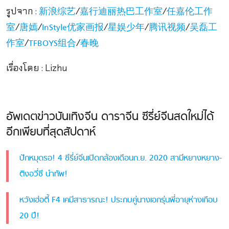
รูปจาก :
/
/
新浪综艺
嘉行迪丽热巴工作室
任嘉伦工作
/
/
/
/
/
室
唐嫣
InStyle优家画报
星娱少年
腾讯视频
吴磊工
/
/
作室
TFBOYS组合
春晚
เรื่องโดย : Lizhu
อัพเดตข่าวบันเทิงจีน ดาราจีน ซีรี่ย์จีนสดใหม่ได้
อีกเพียบที่สุดสัปดาห์
ปักหมุดรอ! 4 ซีรี่ย์จีนเปิดกล้องเดือนก.ย. 2020 สามีหยางหยาง-
ติงอวี่ซี นำทัพ!
หวังเฮ่อตี้ F4 เคมีสาธารณะ! ประกบคู่นางเอกรุ่นพี่อายุห่างเกือบ
20 ปี!