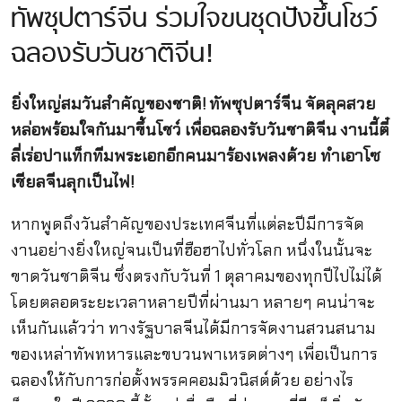
ทัพซุปตาร์จีน ร่วมใจขนชุดปังขึ้นโชว์
ฉลองรับวันชาติจีน!
ยิ่งใหญ่สมวันสำคัญของชาติ! ทัพซุปตาร์จีน จัดลุคสวย
หล่อพร้อมใจกันมาขึ้นโชว์ เพื่อฉลองรับวันชาติจีน งานนี้ตี๋
ลี่เร่อปาแท็กทีมพระเอกอีกคนมาร้องเพลงด้วย ทำเอาโซ
เชียลจีนลุกเป็นไฟ!
หากพูดถึงวันสำคัญของประเทศจีนที่แต่ละปีมีการจัด
งานอย่างยิ่งใหญ่จนเป็นที่ฮือฮาไปทั่วโลก หนึ่งในนั้นจะ
ขาดวันชาติจีน ซึ่งตรงกับวันที่ 1 ตุลาคมของทุกปีไปไม่ได้
โดยตลอดระยะเวลาหลายปีที่ผ่านมา หลายๆ คนน่าจะ
เห็นกันแล้วว่า ทางรัฐบาลจีนได้มีการจัดงานสวนสนาม
ของเหล่าทัพทหารและขบวนพาเหรดต่างๆ เพื่อเป็นการ
ฉลองให้กับการก่อตั้งพรรคคอมมิวนิสต์ด้วย อย่างไร