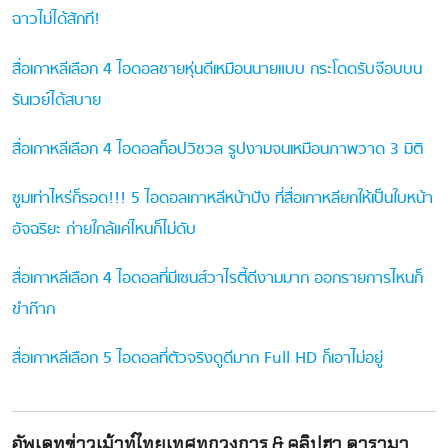
ฉาวไม่ได้สักที!
สื่อเกาหลีเลือก 4 ไอดอลชายหุ่นดีเหมือนนายแบบ กระโดดรับจ๊อบบน
รันเวย์ได้สบาย
สื่อเกาหลีเลือก 4 ไอดอลท็อปวิชวล รูปงามจนเหมือนภาพวาด 3 มิติ
ซูมเท่าไหร่ก็รอด!!! 5 ไอดอลเกาหลีหน้าปัง ที่สื่อเกาหลียกให้เป็นใบหน้า
อัจฉริยะ ถ่ายใกล้แค่ไหนก็ไม่ดับ
สื่อเกาหลีเลือก 4 ไอดอลที่มีเซนส์วาไรตี้ดีงามมาก ออกรายการไหนก็
ขำก๊าก
สื่อเกาหลีเลือก 5 ไอดอลที่ตัวจริงดูดีมาก Full HD ก็เอาไม่อยู่
อัพเดทข่าวเม้าท์ไทยเทศทุกวงการ & คลิปฮา ดารามา