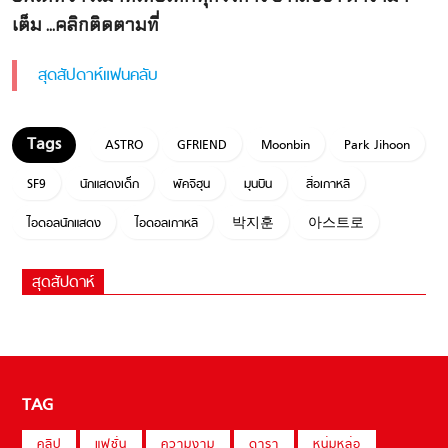
เต็ม ...คลิกติดตามที่
สุดสัปดาห์แฟนคลับ
ASTRO
GFRIEND
Moonbin
Park Jihoon
SF9
นักแสดงเด็ก
พัคจีฮุน
มุนบิน
สื่อเกาหลี
ไอดอลนักแสดง
ไอดอลเกาหลี
박지훈
아스트로
สุดสัปดาห์
TAG
คลิป
แฟชั่น
ความงาม
ดารา
หนุ่มหล่อ