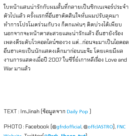
ใบหน้าแสนน่ารักกับผมสั้นที่กลายเป็นซิกเนเจอร์ประจำ
ตัวไปแล้ว ครั้งแรกที่อึนฮาตัดสินใจหั่นผมปรับลุคมา
ทำการโปรโมตร่วมกับวง ก็ตกแฟนๆ ติดบ่วงได้เพียบ
นอกจากจะหน้าตาสะสวยและน่ารักแล้ว อึนฮายังร้อง
เพลงดีระดับโวคอลไลน์ของวง แต่…ก่อนจะมาเป็นไอดอล
อึนฮาเคยเป็นนักแสดงเด็กมาก่อนนะจ๊ะ โดยเคยมีผล
งานการแสดงเมื่อปี 2007 ในซีรี่ย์เกาหลีเรื่อง Love and
War มาแล้ว
TEXT : ImJinah (ข้อมูลจาก
)
Daily Pop
PHOTO : Facebook (@
, @
),
gfrdofficial
offclASTRO
FNC
, Twitter(
)