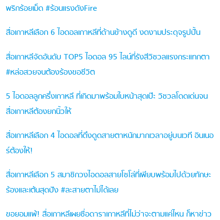
พริกร้อยเม็ด #ร้อนแรงดังFire
สื่อเกาหลีเลือก 6 ไอดอลเกาหลีที่ด้านข้างดูดี งดงามประดุจรูปปั้น
สื่อเกาหลีจัดอันดับ TOP5 ไอดอล 95 ไลน์ที่รังสีวิชวลแรงกระแทกตา
#หล่อสวยจนต้องร้องขอชีวิต
5 ไอดอลลูกครึ่งเกาหลี ที่เกิดมาพร้อมใบหน้าสุดเป๊ะ วิชวลโดดเด่นจน
สื่อเกาหลีต้องยกนิ้วให้
สื่อเกาหลีเลือก 4 ไอดอลที่ดึงดูดสายตาหนักมากเวลาอยู่บนเวที อินเนอ
ร์ต้องให้!
สื่อเกาหลีเลือก 5 สมาชิกวงไอดอลสายโซโล่ที่เพียบพร้อมไปด้วยทักษะ
ร้องและเต้นสุดปัง #ละสายตาไม่ได้เลย
ขอยอมแพ้! สื่อเกาหลีเผยชื่อดาราเกาหลีที่ไม่ว่าจะตามแค่ไหน ก็หาข่าว