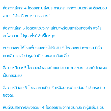
สื่อเกาหลีเคาะ 4 ไอดอลที่เปล่งประกายกระแทกตา บนเวที จนต้องมอบ
ฉายา “อัจฉริยะทางการแสดง”
สื่อเกาหลียก 6 ไอดอลหญิงเกาหลีที่มาพร้อมสัดส่วนทองคำ ส่งให้
สะโพกสวย ใส่ชุดอะไรก็เซ็กซี่ไม่หยุด
อย่ามองตาได้ไหมเดี๋ยวเผลอใจไปรัก!!! 5 ไอดอลหนุ่มตาสวย ที่สื่อ
เกาหลีเคาะแล้วว่ารูปตาดีงามชวนเคลิบเคลิ้ม
สื่อเกาหลีเคาะ 5 ไอดอลเจ้าของตำแหน่งเมนแดนซ์ของวง สเต็ปเทพจน
เป็นที่ยอมรับ
สื่อเกาหลี เผย 5 ไอดอลชายที่น่ารักเหมือนกระต่ายน้อย #เจ้ากระต่าย
ของฉัน
หุ่นดีจนสื่อเกาหลียังอวย! 4 ไอดอลชายจากแดนกิมจิ ที่หุ่นแซ่บระดับ