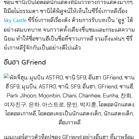
ชอน ชานิเป็นไอดอลนักแสดงที่มีแววทางการแสดงมากๆ
ฝีมือไม่ธรรมดา ชานิได้พิสูจน์ให้เห็นในซีรี่ย์เกาหลีเรื่อง
ซีรี่ย์เกาหลีเรื่องดัง ด้วยการรับบทเป็น “อูจู” ได้
Sky Castle
อย่างสมบทบาท จนกวาดทั้งเสียงชื่นชมและกระแสความ
นิยม ทำให้ชื่อชานฮีเป็นชื่อที่ชาวเกาหลี รวมถึงแฟนๆ ซีรี่
ย์เกาหลีรู้จักกันเป็นอย่างดีไปแล้ว
อึนฮา GFriend
เมมเบอร์สาวตัวท็อปของ GFriend อย่างอึนฮา ที่มาพร้อม