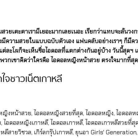
สวยเตะตาเรามีเยอะมากเลยเนอะ เรียกว่าแทบจะล้นวงการ
างมีความสวยในแบบฉบับตัวเอง แฟนคลับอย่างเราๆ ก็มีควา
ะแต่ละโผก็จะเห็นชื่อไอดอลที่แตกต่างกันอยู่บ้าง วันนี้ส
า พวกเขาคิดว่าใครคือ ไอดอลหญิงหน้าสวย ตรงใจมากที่สุด
ใจชาวเน็ตเกาหลี