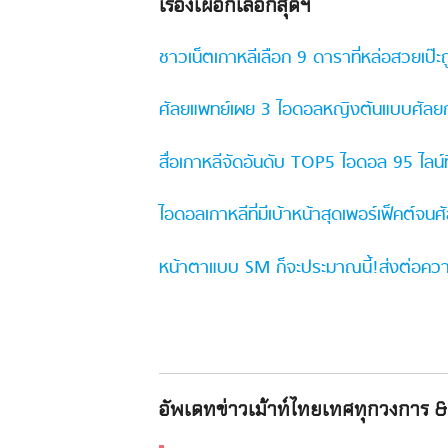
เรื่องเผือกเลือกสุดฯ
ชาวเน็ตเกาหลีเลือก 9 ดาราที่หล่อสวยเป๊ะถ
ศัลยแพทย์เผย 3 ไอดอลหญิงต้นแบบศัลยก
สื่อเกาหลีจัดอันดับ TOP5 ไอดอล 95 ไลน
ไอดอลเกาหลีที่มีเบ้าหน้าสุดเพอร์เฟ็คต์จนศ
หน้าตาแบบ SM ก็จะประมาณนี้!ส่งต่อควา
อัพเดทข่าวเม้าท์ไทยเทศทุกวงการ & 