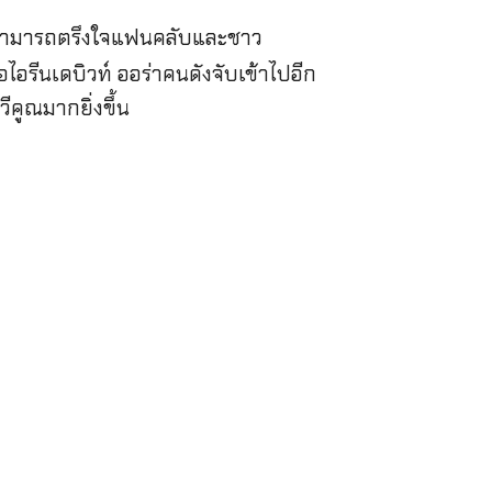
ีนสามารถตรึงใจแฟนคลับและชาว
ไอรีนเดบิวท์ ออร่าคนดังจับเข้าไปอีก
คูณมากยิ่งขึ้น