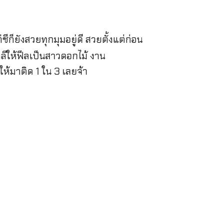
ชีก็ยังสวยทุกมุมอยู่ดี สวยตั้งแต่ก่อน
ลีให้ฟีลเป็นสาวดอกไม้ งาน
ห้มาติด 1 ใน 3 เลยจ้า