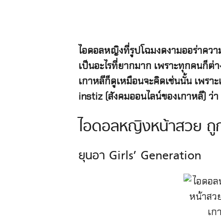
ไอดอลหญิงที่รูปโฉมงดงามออร่าความ
เป็นอะไรที่ยากมาก เพราะทุกคนก็ต่
เกาหลีก็ดูเหมือนจะคิดเช่นนั้น เพรา
instiz (สังคมออนไลน์ของเกาหลี) ว่
ไอดอลหญิงหน้าสวย ถูก
ยุนอา Girls’ Generation