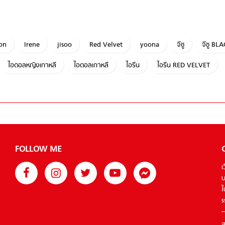
ion
Irene
jisoo
Red Velvet
yoona
จีซู
จีซู BL
ไอดอลหญิงเกาหลี
ไอดอลเกาหลี
ไอรีน
ไอรีน RED VELVET
FOLLOW ME
เ
บ
ใ
s
ส