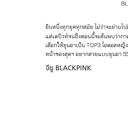
ยืนหนึ่งทุกยุคทุกสมัย ไม่ว่าจะผ่านไปส
แต่เดบิวท์จนถึงตอนนี้จะค้นพบว่ากาลเ
เลือกให้ยุนอาเป็น TOP3 ไอดอลหญิงที่
หน้าของสุดฯ อยากสวยแบบยุนอา 5
จีซู BLACKPINK