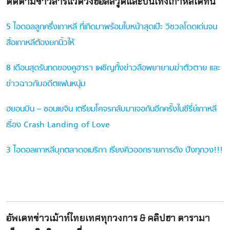
ติดตามข่าวสารแวดวงฮอลลีวูดและบันเทิงเกาหลีได้ที่นี่
5 ไอดอลลูกครึ่งเกาหลี ที่เกิดมาพร้อมใบหน้าสุดเป๊ะ วิชวลโดดเด่นจน
สื่อเกาหลีต้องยกนิ้วให้
8 เดือนสุดรันทดของคูฮารา เผชิญทั้งข่าวลือพยายามฆ่าตัวตาย และ
ข่าวฉาวกับอดีตแฟนหนุ่ม
ฮยอนบิน – ซอนเยจิน เตรียมโคจรกลับมาเจอกันอีกครั้งในซีรี่ย์เกาหลี
เรื่อง Crash Landing of Love
3 ไอดอลเกาหลีบุกตลาดอเมริกา เรียงคิวออกรายการดัง ปังทุกวง!!!
อัพเดทข่าวเม้าท์ไทยเทศทุกวงการ & คลิปฮา ดารามา