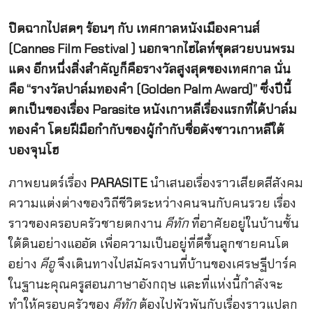
ปิดฉากไปสดๆ ร้อนๆ กับ เทศกาลหนังเมืองคานส์
(Cannes Film Festival ) นอกจากไฮไลท์ชุดสวยบนพรม
แดง อีกหนึ่งสิ่งสำคัญก็คือรางวัลสูงสุดของเทศกาล นั่น
คือ “รางวัลปาล์มทองคำ (Golden Palm Award)” ซึ่งปีนี้
ตกเป็นของเรื่อง Parasite หนังเกาหลีเรื่องแรกที่ได้ปาล์ม
ทองคำ โดยฝีมือกำกับของผู้กำกับชื่อดังชาวเกาหลีใต้
บองจุนโฮ
ภาพยนตร์เรื่อง
PARASITE
นำเสนอเรื่องราวเสียดสีสังคม
ความแต่งต่างของวิถีชีวิตระหว่างคนจนกับคนรวย เรื่อง
ราวของครอบครัวชายตกงาน
คีทัก
ที่อาศัยอยู่ในบ้านชั้น
ใต้ดินอย่างแออัด เพื่อความเป็นอยู่ที่ดีขึ้นลูกชายคนโต
อย่าง
คีอู
จึงเดินทางไปสมัครงานที่บ้านของเศรษฐีปาร์ค
ในฐานะคุณครูสอนภาษาอังกฤษ และที่แห่งนี้กำลังจะ
ทำให้ครอบครัวของ
คีทัก
ต้องไปพัวพันกับเรื่องราวแปลก