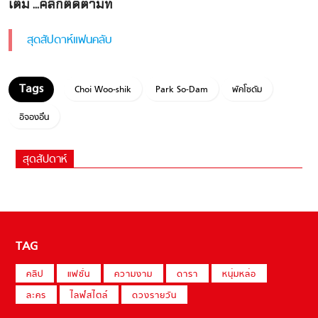
เต็ม ...คลิกติดตามที่
สุดสัปดาห์แฟนคลับ
Choi Woo-shik
Park So-Dam
พัคโซดัม
อีจองอึน
สุดสัปดาห์
TAG
คลิป
แฟชั่น
ความงาม
ดารา
หนุ่มหล่อ
ละคร
ไลฟ์สไตล์
ดวงรายวัน