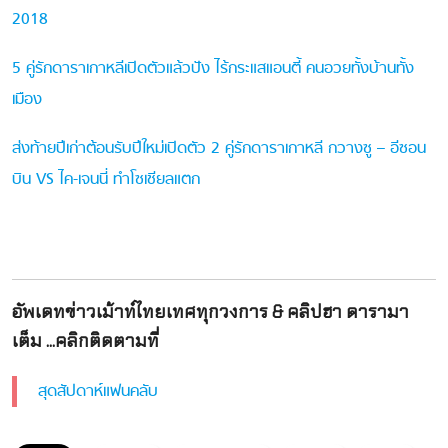
2018
5 คู่รักดาราเกาหลีเปิดตัวแล้วปัง ไร้กระแสแอนตี้ คนอวยทั้งบ้านทั้ง
เมือง
ส่งท้ายปีเก่าต้อนรับปีใหม่เปิดตัว 2 คู่รักดาราเกาหลี กวางซู – อีซอน
บิน VS ไค-เจนนี่ ทำโซเชียลแตก
อัพเดทข่าวเม้าท์ไทยเทศทุกวงการ & คลิปฮา ดารามา
เต็ม ...คลิกติดตามที่
สุดสัปดาห์แฟนคลับ