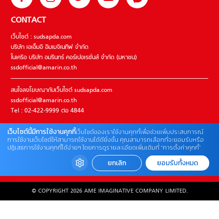
CONTACT
เว็บไซต์ : sudsapda.com
บริษัท เอเอ็มอี อิมเมจิเนทีฟ จำกัด
ในเครือ บริษัท อมรินทร์ คอร์เปอเรชั่นส์ จำกัด (มหาชน)
ssdofficial@amarin.co.th
สนใจลงโฆษณากับเว็บไซต์ sudsapda.com
ssdofficial@amarin.co.th
Tel : 02-422-9999 ต่อ 4844
เว็บไซต์นี้มีการใช้งานคุกกี้
เว็บไซต์ของเราใช้งานคุกกี้เพื่อช่วยเพิ่มประสบการณ์
ติดต่อแจ้งปัญหาหรือร้องเรียน
การใช้งานเว็บไซต์ให้สามารถใช้งานได้ดียิ่งขึ้น คุณสามารถเลือกที่จะยอมรับหรือ
ปฏิเสธการใช้งานคุกกี้ได้ง่ายๆ โดยการดูรายละเอียดเพิ่มเติมที่ “การตั้งค่าคุกกี้”
02-422-9999 ต่อ 4180
(จันทร์ – ศุกร์ เวลา 09.00 – 18.00 น)
ยกเลิก
ยอมรับทั้งหมด
bdcx@amarin.co.th
© COPYRIGHT 2026 AME IMAGINATIVE COMPANY LIMITED.