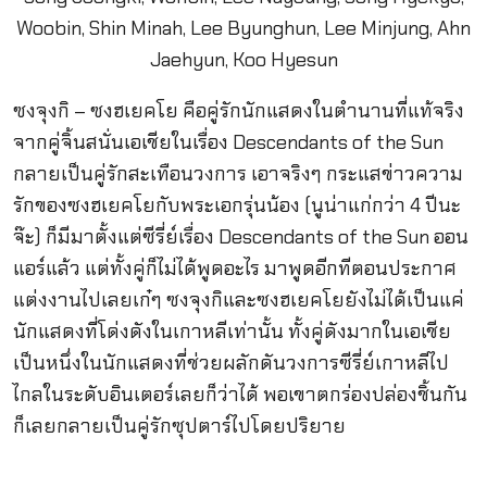
ซงจุงกิ – ซงฮเยคโย คือคู่รักนักแสดงในตำนานที่แท้จริง
จากคู่จิ้นสนั่นเอเชียในเรื่อง Descendants of the Sun
กลายเป็นคู่รักสะเทือนวงการ เอาจริงๆ กระแสข่าวความ
รักของซงฮเยคโยกับพระเอกรุ่นน้อง (นูน่าแก่กว่า 4 ปีนะ
จ๊ะ) ก็มีมาตั้งแต่ซีรี่ย์เรื่อง Descendants of the Sun ออน
แอร์แล้ว แต่ทั้งคู่ก็ไม่ได้พูดอะไร มาพูดอีกทีตอนประกาศ
แต่งงานไปเลยเก๋ๆ ซงจุงกิและซงฮเยคโยยังไม่ได้เป็นแค่
นักแสดงที่โด่งดังในเกาหลีเท่านั้น ทั้งคู่ดังมากในเอเชีย
เป็นหนึ่งในนักแสดงที่ช่วยผลักดันวงการซีรี่ย์เกาหลีไป
ไกลในระดับอินเตอร์เลยก็ว่าได้ พอเขาตกร่องปล่องชิ้นกัน
ก็เลยกลายเป็นคู่รักซุปตาร์ไปโดยปริยาย