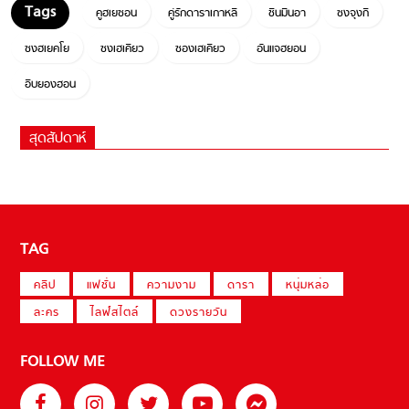
คูฮเยซอน
คู่รักดาราเกาหลี
ชินมินอา
ซงจุงกิ
ซงฮเยคโย
ซงเฮเคียว
ซองเฮเคียว
อันแจฮยอน
อีบยองฮอน
สุดสัปดาห์
TAG
คลิป
แฟชั่น
ความงาม
ดารา
หนุ่มหล่อ
ละคร
ไลฟ์สไตล์
ดวงรายวัน
FOLLOW ME