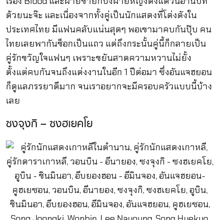
เรื่อง Blood และฝ่ายชายก็ปิ้งฝ่ายหญิงตั้งแต่วันอ่านบท
ด้วยนะจ๊ะ และเนื่องจากทั้งคู่เป็นนักแสดงที่โด่งดังใน
ประเทศไทย มีแฟนคลับแน่นสุดๆ พอเขามาคบกันปุ๊บ คน
ไทยเลยพากันช็อกเป็นแถว แต่ถึงกระนั้นคู่นี้ก็กลายเป็น
คู่รักขวัญใจแฟนๆ เพราะขยันสาดความหวานไม่ยั้ง
ตั้งแต่คบกันจนถึงแต่งงานในอีก 1 ปีต่อมา ซึ่งอันแจฮยอน
ก็ดูแลภรรยาดีมาก จนเราอยากจะมีครอบครัวแบบนี้บ้าง
เลย
ซงจุงกิ – ซงฮเยคโย