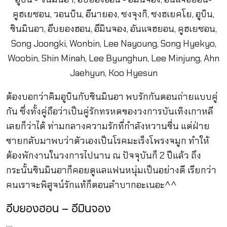
ต้องบอกว่าคิมอูบินกับชินมินอา พบรักกันตอนถ่ายแบบคู่
กัน ซึ่งทั้งคู่ถือว่าเป็นคู่รักทรหดของวงการบันเทิงเกาหลี
เลยก็ว่าได้ ท่ามกลางความรักที่กำลังหวานชื่น แต่ฝ่าย
ชายกลับมาพบว่าตัวเองเป็นโรคมะเร็งโพรงจมูก ทำให้
ต้องพักงานในวงการไปนาน ณ ปัจจุบันก็ 2 ปีแล้ว ถึง
กระนั้นชินมินอาก็คอยดูแลแฟนหนุ่มเป็นอย่างดี เรียกว่า
คนเราจะพิสูจน์รักแท้ก็ตอนลำบากอะเนอะ^^
อีบยองฮอน – อีมินจอง