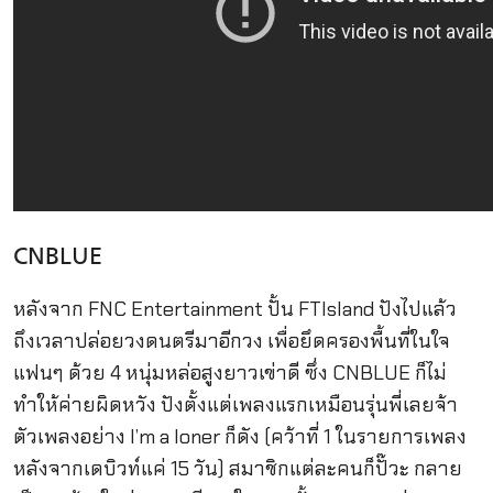
CNBLUE
หลังจาก FNC Entertainment ปั้น FTIsland ปังไปแล้ว
ถึงเวลาปล่อยวงดนตรีมาอีกวง เพื่อยึดครองพื้นที่ในใจ
แฟนๆ ด้วย 4 หนุ่มหล่อสูงยาวเข่าดี ซึ่ง CNBLUE ก็ไม่
ทำให้ค่ายผิดหวัง ปังตั้งแต่เพลงแรกเหมือนรุ่นพี่เลยจ้า
ตัวเพลงอย่าง I’m a loner ก็ดัง (คว้าที่ 1 ในรายการเพลง
หลังจากเดบิวท์แค่ 15 วัน) สมาชิกแต่ละคนก็ปั๊วะ กลาย