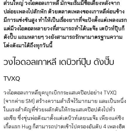
ส่วนใหญ่ วงไอดอลเกาหลี มักจะเริ่มมีชื่อเสียงหลังจาก
ปล่อยเพลงไปสักพัก ด้วยตลาดเพลงของเกาหลีค่อนข้าง
มีการแข่งขันสูง ทำให้เป็นเรื่องยากที่จะปังตั้งแต่เพลงแรก
แต่มีวงไอดอลหลายวงที่สามารถทำได้นะจ๊ะ เดบิวท์ปุ๊บก็
ดังปั๊บ แถมหลายๆ วงยังสามารถรักษามาตรฐานความ
โด่งดังมาได้ถึงทุกวันนี้
วงไอดอลเกาหลี เดบิวท์ปุ๊บ ดังปั๊บ
TVXQ
วงไอดอลเกาหลียุคบุกเบิกกระแสเคป๊อปอย่าง TVXQ
(จากค่าย SM) สร้างความสำเร็จไว้มากมาย และเป็นหนึ่ง
ในแรงสำคัญที่ช่วยผลักดันให้กระแสเคป๊อปดังไปทั่ว
เอเชีย ซึ่งขุ่นพ่อดังมาตั้งแต่เดบิวท์เลยนะจ๊ะ เพียงแค่ซิง
เกิ้ลแรก Hug ก็สามารถปาดเข้าไปครองอันดับ 4 เพลงฮิต