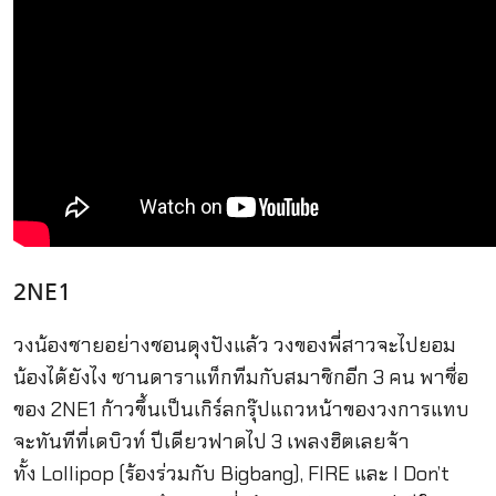
2NE1
วงน้องชายอย่างชอนดุงปังแล้ว วงของพี่สาวจะไปยอม
น้องได้ยังไง ซานดาราแท็กทีมกับสมาชิกอีก 3 คน พาชื่อ
ของ 2NE1 ก้าวขึ้นเป็นเกิร์ลกรุ๊ปแถวหน้าของวงการแทบ
จะทันทีที่เดบิวท์ ปีเดียวฟาดไป 3 เพลงฮิตเลยจ้า
ทั้ง Lollipop (ร้องร่วมกับ Bigbang), FIRE และ I Don’t