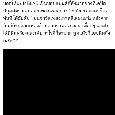
บอกให้นะ
MBLAQ เป็นบอยแบนด์ที่ดังมากช่วงที่เคป๊อ
ปบูมสุดๆ แค่ปล่อยเพลงแรกอย่าง Oh Yeah ออกมาก็ดัง
ทันที ได้อันดับ 1 บนชาร์ตเพลงเกาหลีเลยนะจ๊ะ หลังจาก
นั้นก็ยังปล่อยเพลงฮิตหลายๆ เพลงออกมาเรื่อยๆ แถมไม่
ได้มีดีแค่ร้องและเต้น วาไรตี้ก็ฮามาก พูดแล้วก็แอบคิดถึง
เนอะ^^