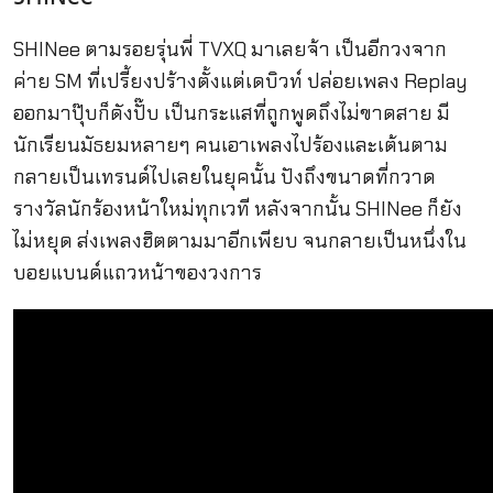
SHINee ตามรอยรุ่นพี่ TVXQ มาเลยจ้า เป็นอีกวงจาก
ค่าย SM ที่เปรี้ยงปร้างตั้งแต่เดบิวท์ ปล่อยเพลง Replay
ออกมาปุ๊บก็ดังปั๊บ เป็นกระแสที่ถูกพูดถึงไม่ขาดสาย มี
นักเรียนมัธยมหลายๆ คนเอาเพลงไปร้องและเต้นตาม
กลายเป็นเทรนด์ไปเลยในยุคนั้น ปังถึงขนาดที่กวาด
รางวัลนักร้องหน้าใหม่ทุกเวที หลังจากนั้น SHINee ก็ยัง
ไม่หยุด ส่งเพลงฮิตตามมาอีกเพียบ จนกลายเป็นหนึ่งใน
บอยแบนด์แถวหน้าของวงการ