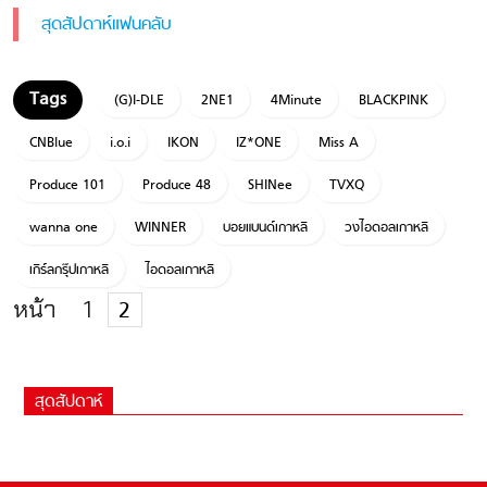
สุดสัปดาห์แฟนคลับ
(G)I-DLE
2NE1
4Minute
BLACKPINK
CNBlue
i.o.i
IKON
IZ*ONE
Miss A
Produce 101
Produce 48
SHINee
TVXQ
wanna one
WINNER
บอยแบนด์เกาหลี
วงไอดอลเกาหลี
เกิร์ลกรุ๊ปเกาหลี
ไอดอลเกาหลี
หน้า
1
2
สุดสัปดาห์