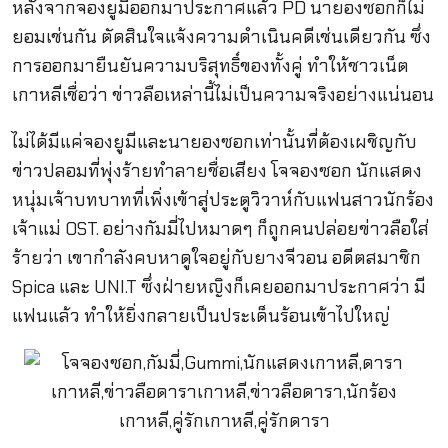
หลังจากจองยูมีออกมาประกาศแล้ว PD นายองซอกก็ไม่
ยอมเช่นกัน ตัดสินใจแจ้งความดำเนินคดีเช่นเดียวกัน ซึ่ง
การออกมายืนยันความบริสุทธิ์ของทั้งคู่ ทำให้ชาวเน็ต
เกาหลีเชื่อว่า ข่าวลือเหล่านี้ไม่เป็นความจริงอย่างแน่นอน
ไม่ได้มีแค่จองยูมีและนายองซอกเท่านั้นที่ต้องเผชิญกับ
ข่าวปลอมที่พุ่งร้ายทำลายชื่อเสียง โจจองซอก นักแสดง
หนุ่มเจ้าบทบาทที่เพิ่งเข้าสู่ประตูวิวาห์กับแฟนสาวนักร้อง
เจ้าแม่ OST. อย่างกัมมี่ไปหมาดๆ ก็ถูกคนปล่อยข่าวลือใส่
ร้ายว่า เขากำลังคบหาดูใจอยู่กับยางจีวอน อดีตสมาชิก
Spica และ UNI.T ซึ่งฝ่ายหญิงก็เคยออกมาประกาศว่า มี
แฟนแล้ว ทำให้ยิ่งกลายเป็นประเด็นร้อนเข้าไปใหญ่