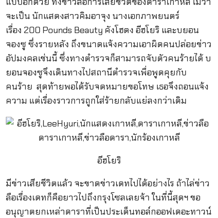
แบบอีกด้วย ทั้งข่าวลือการเสียชีวิตของดาราเกาหลี ไม่ว่า
จะเป็น นักแสดงสาวคิมอาจุง นางเอกภาพยนตร์
เรื่อง 200 Pounds Beauty คังโฮดง อีฮโยริ และบยอน
จองซู ซึ่งรายหลัง ถึงขนาดแจ้งความเอาผิดคนปล่อยข่าว
อัปมงคลเช่นนี้ ซึ่งทางตำรวจก็สามารถจับตัวคนร้ายได้ บ
ยอนจองซูจึงเดินทางไปสถานีตำรวจเพื่อพูดคุยกับ
คนร้าย สุดท้ายพอได้รับจดหมายขอโทษ เธอจึงถอนแจ้ง
ความ แต่เรื่องราวการถูกใส่ร้ายกลับแย่ลงกว่าเดิม
อีฮโยริ
มีข่าวเสียชีวิตแล้ว จะขาดข่าวเดทไปได้อย่างไร ถ้าไล่ข่าว
ลือเรื่องเดทก็คือยาวไปถึงกรุงโซลเลยจ้า ในที่นี้สุดฯ ขอ
อนุญาตยกเหล่าดาราที่เป็นประเด็นทอล์กออฟเดอะทาวน์