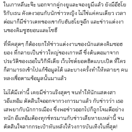
ในเกาหลีนะจ๊ะ นอกจากคู่กงยูและจองยูมีแล้ว ยังมีอีฮโย
ริกับเรน คังดงวอนกับนักข่าวหญิง ไม่ใช่แค่คนเดียว เวลา
ต่อมาก็มีข่าวเดทของเขากับฮันฮโยจูอีก และข่าวแต่งงา
นของคิมซูฮยอนและโซฮี
ที่พีคสุดๆ ก็ต้องยกให้ข่าวแต่งงานของนักแสดงคิมซอฮ
ยอง ที่กลายเป็นข่าวใหญ่ของเกาหลี ซึ่งต้นตอมาจาก
ประวัติของเธอในวิกิพีเดีย เว็บไซต์ยอดฮิตแบบเปิด ที่ใคร
ก็สามารถเข้าไปแก้ข้อมูลได้ และบางครั้งทำให้หลายๆ คน
หลงเชื่อตามข้อมูลนั้นมาแล้ว
ไม่ได้มีเท่านี้ เคยมีข่าวแร๊งสุดๆ จนทำให้นักแสดงสา
วอีแทอิม ตัดสินใจออกจากวงการมาแล้ว กับข่าวว่า เธอ
เสพยากับนักการเมือง ซึ่งพอข่าวออกไปก็ถูกโจมตีอย่าง
หนัก อีแทอิมต้องทุกข์ทรมานกับข่าวเสียหายเหล่านี้ จน
ตัดสินใจลากกระเป๋าหันหลังให้วงการบันเทิงในที่สุด!