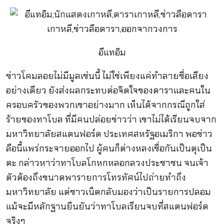
อีแทอิม
ข่าวโคมลอยไม่มีมูลเช่นนี้ ไม่ใช่เพียงแค่ทำลายชื่อเสียง
อย่างเดียว ยังส่งผลกระทบต่อจิตใจของดาราและคนใน
ครอบครัวของพวกเขาอย่างมาก เห็นได้จากกรณีถูกใส่
ร้ายของทาโบล ที่มีคนปล่อยข่าวว่า เขาไม่ได้เรียนจบจาก
มหาวิทยาลัยสแตนฟอร์ด ประเทศสหรัฐอเมริกา พอข่าว
ลือนี้แพร่กระจายออกไป ผู้คนก็ต่างหลงเชื่อกันเป็นตุเป็น
ตะ กล่าวหาว่าทาโบลโกหกหลอกลวงประชาชน จนเจ้า
ตัวต้องถึงขนาดพารายการโทรทัศน์ไปถ่ายทำถึง
มหาวิทยาลัย แต่ชาวเน็ตกลับมองว่าเป็นรายการปลอม
แม้จะมีหลักฐานยืนยันว่าทาโบลเรียนจบที่สแตนฟอร์ด
จริงๆ