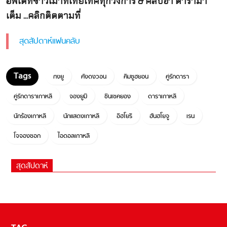
อัพเดทข่าวเม้าท์ไทยเทศทุกวงการ & คลิปฮา ดารามา
เต็ม ...คลิกติดตามที่
สุดสัปดาห์แฟนคลับ
กงยู
คังดงวอน
คิมซูฮยอน
คู่รักดารา
คู่รักดาราเกาหลี
จองยูมี
ชินเซคยอง
ดาราเกาหลี
นักร้องเกาหลี
นักแสดงเกาหลี
อีฮโยริ
ฮันฮโยจู
เรน
โจจองซอก
ไอดอลเกาหลี
สุดสัปดาห์