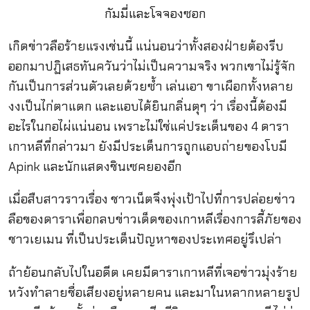
กัมมี่และโจจองซอก
เกิดข่าวลือร้ายแรงเช่นนี้ แน่นอนว่าทั้งสองฝ่ายต้องรีบ
ออกมาปฏิเสธทันควันว่าไม่เป็นความจริง พวกเขาไม่รู้จัก
กันเป็นการส่วนตัวเลยด้วยซ้ำ เล่นเอา ขาเผือกทั้งหลาย
งงเป็นไก่ตาแตก และแอบได้ยินกลิ่นตุๆ ว่า เรื่องนี้ต้องมี
อะไรในกอไผ่แน่นอน เพราะไม่ใช่แค่ประเด็นของ 4 ดารา
เกาหลีที่กล่าวมา ยังมีประเด็นการถูกแอบถ่ายของโบมี
Apink และนักแสดงชินเซคยองอีก
เมื่อสืบสาวราวเรื่อง ชาวเน็ตจึงพุ่งเป้าไปที่การปล่อยข่าว
ลือของดาราเพื่อกลบข่าวเด็ดของเกาหลีเรื่องการลี้ภัยของ
ชาวเยเมน ที่เป็นประเด็นปัญหาของประเทศอยู่รึเปล่า
ถ้าย้อนกลับไปในอดีต เคยมีดาราเกาหลีที่เจอข่าวมุ่งร้าย
หวังทำลายชื่อเสียงอยู่หลายคน และมาในหลากหลายรูป