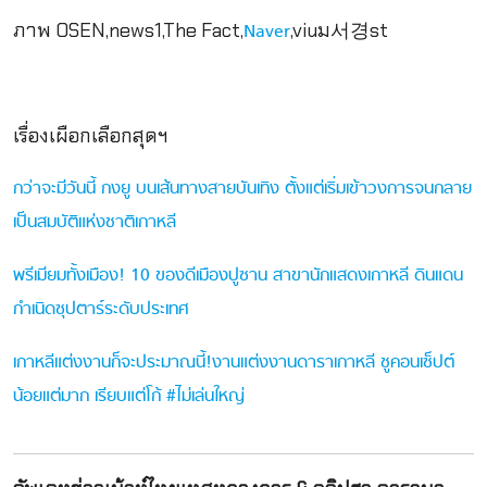
ภาพ OSEN,news1,The Fact,
,viuม서경st
Naver
เรื่องเผือกเลือกสุดฯ
กว่าจะมีวันนี้ กงยู บนเส้นทางสายบันเทิง ตั้งแต่เริ่มเข้าวงการจนกลาย
เป็นสมบัติแห่งชาติเกาหลี
พรีเมียมทั้งเมือง! 10 ของดีเมืองปูซาน สาขานักแสดงเกาหลี ดินแดน
กำเนิดซุปตาร์ระดับประเทศ
เกาหลีแต่งงานก็จะประมาณนี้!งานแต่งงานดาราเกาหลี ชูคอนเซ็ปต์
น้อยแต่มาก เรียบแต่โก้ #ไม่เล่นใหญ่