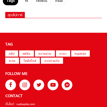
f4
F4ไต้หวัน
ต้าเอส
สุดสัปดาห์
TAG
คลิป
แฟชั่น
ความงาม
ดารา
หนุ่มหล่อ
ละคร
ไลฟ์สไตล์
ดวงรายวัน
FOLLOW ME
CONTACT
เว็บไซต์ : sudsapda.com