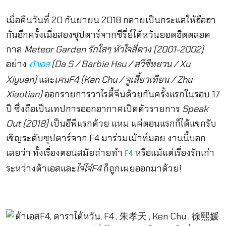
เมื่อคืนวันที่ 20 กันยายน 2018 กลายเป็นกระแสให้ฮือฮา
กันอีกครั้งเมื่อสองซุปตาร์จากซีรี่ย์ไต้หวันยอดฮิตตลอด
กาล
Meteor Garden รักใสๆ หัวใจสี่ดวง (2001-2002)
อย่าง
(
Da S / Barbie Hsu / สวีซีหยวน / Xu
ต้าเอส
Xiyuan)
และ
เคน
F4 (Ken Chu / จูเสี้ยวเทียน / Zhu
Xiaotian)
ออกรายการวาไรตี้จีนด้วยกันครั้งแรกในรอบ 17
ปี ซึ่งถือเป็นเทปการออกอากาศเปิดตัวรายการ
Speak
Out (2018)
เป็นอีพีแรกด้วย แหม แค่ตอนแรกก็ได้แขกรับ
เชิญระดับซุปตาร์จาก F4 มาร่วมเม้าท์มอย งานนี้บอก
เลยว่า ทั้งเรื่องตอนสมัยถ่ายทำ
หรือแม้แต่เรื่องรักเก่า
F4
ระหว่างต้าเอสและ
ไจ่ไจ๋
F4
ก็ถูกเผยออกมาด้วย!