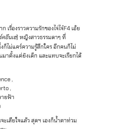
าก เรื่องราวความรักของไจ่ไจ๋F4 เอ้ย
์คอึนเฮ
) หญิงสาวธรรมดาๆ ที่
ก็ไม่แคร์ความรู้สึกใคร อีกคนก็ไม่
กกันมาตั้งแต่ยังเด็ก และแทบจะเรียกได้
ินจะเสียใจแล้ว สุดฯ เองก็น้ำตาท่วม