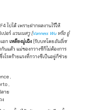
เอก F4 ไปได้ เพราะฝากผลงานไว้ให้
ปเปอร์
แวนเนสวู (
หรือ อู๋
Vanness Wu
างเอก
เหลียงมู่เฉิง
(รับบทโดย
อันอี่เซ
ักกันแล้ว แม่ของกวางซีก็ไม่ต้องการ
่งโรคร้ายแรงที่กวางซีเป็นอยู่ก็ช่วย