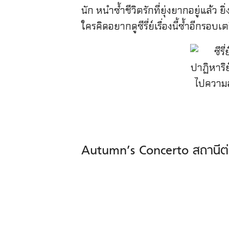
นัก หนำซ้ำชีวิตรักที่ยุ่งยากอยู่แล้ว ย
ใครคิดอยากดูซีรี่ย์เรื่องนี้ซ้ำอีกรอบเ
Autumn’s Concerto สถานีต่