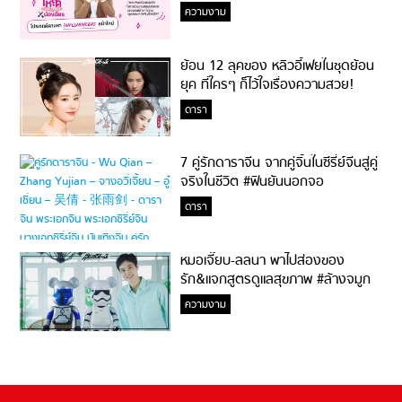
ความงาม
ย้อน 12 ลุคของ หลิวอี้เฟยในชุดย้อน
ยุค ที่ใครๆ ก็ไว้ใจเรื่องความสวย!
ดารา
7 คู่รักดาราจีน จากคู่จิ้นในซีรี่ย์จีนสู่คู่
จริงในชีวิต #ฟินยันนอกจอ
ดารา
หมอเจี๊ยบ-ลลนา พาไปส่องของ
รัก&แจกสูตรดูแลสุขภาพ #ล้างจมูก
ไม่ยากจะสอนให้
ความงาม