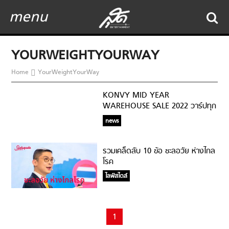
menu
YOURWEIGHTYOURWAY
Home
YourWeightYourWay
KONVY MID YEAR
WAREHOUSE SALE 2022 วาร์ปทุก
Warehouse ช้อปมันส์ทุกโปร ลด
news
สูงสุด 90%
รวมเคล็ดลับ 10 ข้อ ชะลอวัย ห่างไกล
โรค
ไลฟ์สไตล์
1