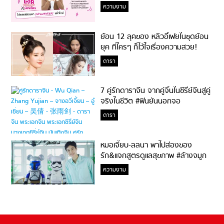
ความงาม
ย้อน 12 ลุคของ หลิวอี้เฟยในชุดย้อน
ยุค ที่ใครๆ ก็ไว้ใจเรื่องความสวย!
ดารา
7 คู่รักดาราจีน จากคู่จิ้นในซีรี่ย์จีนสู่คู่
จริงในชีวิต #ฟินยันนอกจอ
ดารา
หมอเจี๊ยบ-ลลนา พาไปส่องของ
รัก&แจกสูตรดูแลสุขภาพ #ล้างจมูก
ไม่ยากจะสอนให้
ความงาม